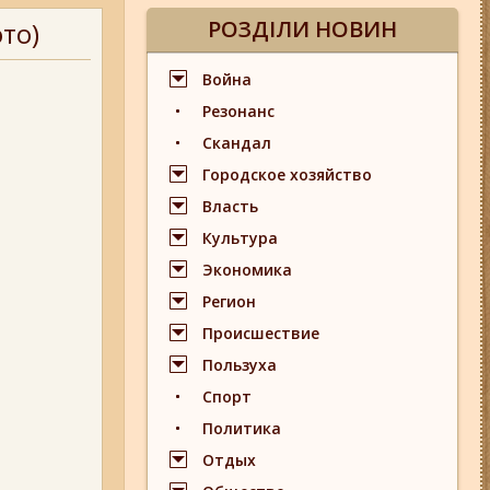
РОЗДІЛИ НОВИН
то)
Война
Резонанс
Скандал
Городское хозяйство
Власть
Культура
Экономика
Регион
Происшествие
Пользуха
Спорт
Политика
Отдых