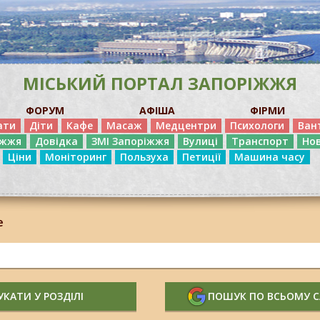
МІСЬКИЙ ПОРТАЛ ЗАПОРІЖЖЯ
ФОРУМ
АФІША
ФІРМИ
ати
Діти
Кафе
Масаж
Медцентри
Психологи
Ван
іжжя
Довідка
ЗМІ Запоріжжя
Вулиці
Транспорт
Но
Ціни
Моніторинг
Пользуха
Петиції
Машина часу
е
КАТИ У РОЗДІЛІ
ПОШУК ПО ВСЬОМУ 