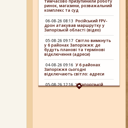
тимчасово призупинили роботу
ринок, магазини, розважальний
комплекс та суд
06-08-26 08:13
Російський FPV-
дрон атакував маршрутку у
Запорізькій області (відео)
05-08-26 09:17
Світло вимкнуть
у 6 районах Запоріжжя: де
будуть планові та термінові
відключення (адреси)
04-08-26 09:16
У 6 районах
Запоріжжя сьогодні
відключають світло: адреси
05-08-26 12:16
У Запорізькій
області ресторан оштрафували
більш ніж на 600 тисяч гривень:
що виявила податкова
06-08-26 09:14
Світло
відключать у 6 районах
Запоріжжя: де не буде
електроенергії 6 серпня