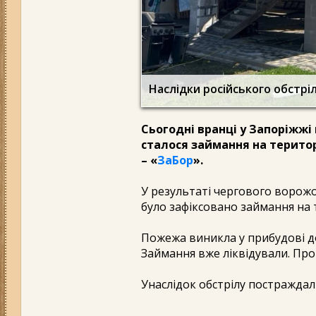
Наслідки російського обстріл
Сьогодні вранці у Запоріжжі
сталося займання на терито
– «
ЗаБор
».
У результаті чергового ворожо
було зафіксовано займання на 
Пожежа виникла у прибудові до
Займання вже ліквідували. Про
Унаслідок обстрілу постраждал