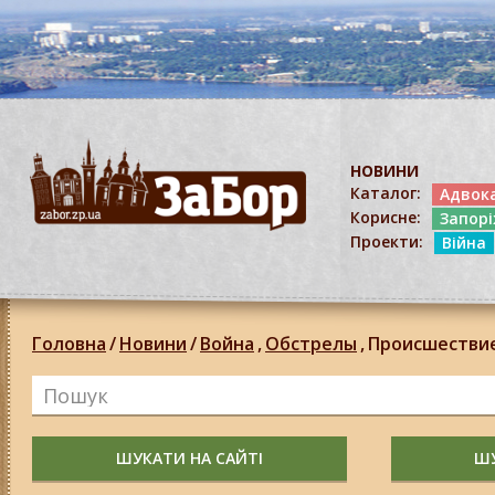
НОВИНИ
Каталог:
Адвок
Корисне:
Запор
Проекти:
Війна
Головна
/
Новини
/
Война
,
Обстрелы
,
Происшестви
ШУКАТИ НА САЙТІ
ШУ