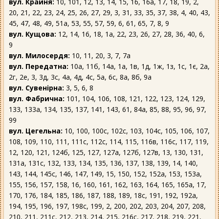
вул. Крайня:
10, 101, 12, 13, 14, 15, 16, 16а, 17, 18, 19, 2,
20, 21, 22, 23, 24, 25, 26, 27, 29, 3, 31, 33, 35, 37, 38, 4, 40, 43,
45, 47, 48, 49, 51а, 53, 55, 57, 59, 6, 61, 65, 7, 8, 9
вул. Кущова:
12, 14, 16, 18, 1а, 22, 23, 26, 27, 28, 36, 40, 6,
9
вул. Милосердя:
10, 11, 20, 3, 7, 7а
вул. Передатна:
10а, 11б, 14а, 1а, 1в, 1д, 1ж, 1з, 1с, 1є, 2а,
2г, 2е, 3, 3д, 3с, 4а, 4д, 4с, 5а, 6с, 8а, 8б, 9а
вул. Сувенірна:
3, 5, 6, 8
вул. Фабрична:
101, 104, 106, 108, 121, 122, 123, 124, 129,
133, 133а, 134, 135, 137, 141, 143, 61, 84а, 85, 88, 95, 96, 97,
99
вул. Цегельна:
10, 100, 100с, 102с, 103, 104с, 105, 106, 107,
108, 109, 110, 111, 111с, 112с, 114, 115, 116в, 116с, 117, 119,
12, 120, 121, 124б, 125, 127, 127а, 127б, 127в, 13, 130, 131,
131а, 131с, 132, 133, 134, 135, 136, 137, 138, 139, 14, 140,
143, 144, 145с, 146, 147, 149, 15, 150, 152, 152а, 153, 153а,
155, 156, 157, 158, 16, 160, 161, 162, 163, 164, 165, 165а, 17,
170, 176, 184, 185, 186, 187, 188, 189, 18с, 191, 192, 192а,
194, 195, 196, 197, 198с, 199, 2, 200, 202, 203, 204, 207, 208,
210, 211, 211с, 212, 213, 214, 215, 216с, 217, 218, 219, 221,