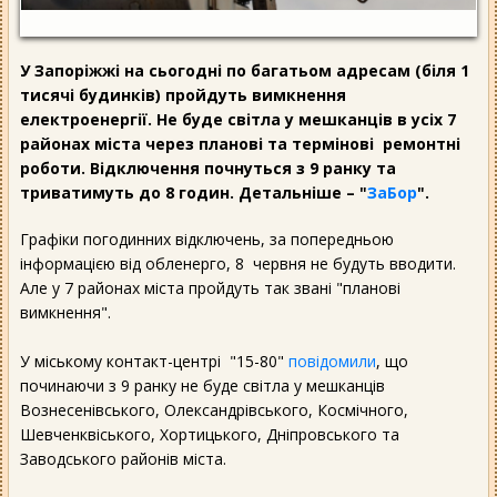
У Запоріжжі на сьогодні по багатьом адресам (біля 1
тисячі будинків) пройдуть вимкнення
електроенергії. Не буде світла у мешканців в усіх 7
районах міста через планові та термінові ремонтні
роботи. Відключення почнуться з 9 ранку та
триватимуть до 8 годин. Детальніше – "
ЗаБор
".
Графіки погодинних відключень, за попередньою
інформацією від обленерго, 8 червня не будуть вводити.
Але у 7 районах міста пройдуть так звані "планові
вимкнення".
У міському контакт-центрі "15-80"
повідомили
, що
починаючи з 9 ранку не буде світла у мешканців
Вознесенівського, Олександрівського, Космічного,
Шевченквіського, Хортицького, Дніпровського та
Заводського районів міста.