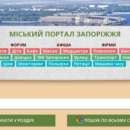
МІСЬКИЙ ПОРТАЛ ЗАПОРІЖЖЯ
ФОРУМ
АФІША
ФІРМИ
ати
Діти
Кафе
Масаж
Медцентри
Психологи
Ван
іжжя
Довідка
ЗМІ Запоріжжя
Вулиці
Транспорт
Но
Ціни
Моніторинг
Пользуха
Петиції
Машина часу
КАТИ У РОЗДІЛІ
ПОШУК ПО ВСЬОМУ 