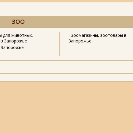
ЗОО
ы для животных,
Зоомагазины, зоотовары в
 в Запорожье
Запорожье
в Запорожье