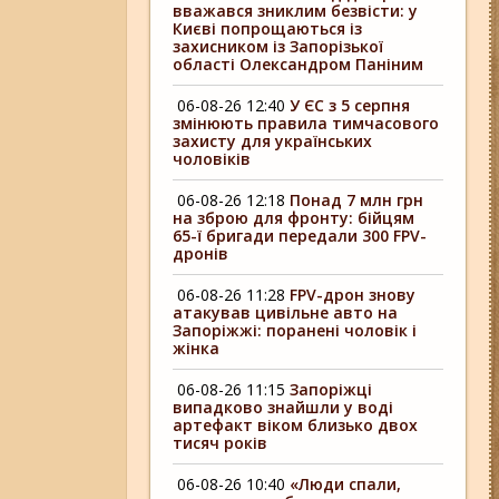
вважався зниклим безвісти: у
Києві попрощаються із
захисником із Запорізької
області Олександром Паніним
06-08-26 12:40
У ЄС з 5 серпня
змінюють правила тимчасового
захисту для українських
чоловіків
06-08-26 12:18
Понад 7 млн грн
на зброю для фронту: бійцям
65-ї бригади передали 300 FPV-
дронів
06-08-26 11:28
FPV-дрон знову
атакував цивільне авто на
Запоріжжі: поранені чоловік і
жінка
06-08-26 11:15
Запоріжці
випадково знайшли у воді
артефакт віком близько двох
тисяч років
06-08-26 10:40
«Люди спали,