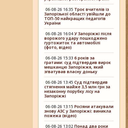
06-08-26 16:35
Троє вчителів із
Запорізької області увійшли до
ТОП-50 найкращих педагогів
України
06-08-26 16:04
У Запоріжжі після
ворожого удару пошкоджено
гуртожиток та автомобілі
(фото, відео)
06-08-26 15:33
6 років за
гратами: суд підтвердив вирок
мешканцю Запоріжжя, який
згватував власну доньку
06-08-26 13:45
Суд підтвердив
стягнення майже 3,5 млн грн за
незаконну порубку лісу на
Запоріжжі
06-08-26 13:15
Росіяни атакували
знову АЗС у Запоріжжі: виникла
пожежа (відео)
06-08-26 13:02
Понад два роки