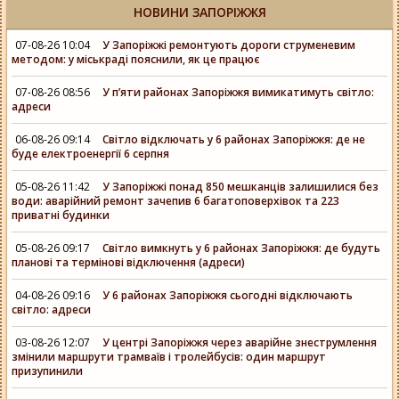
НОВИНИ ЗАПОРІЖЖЯ
07-08-26 10:04
У Запоріжжі ремонтують дороги струменевим
методом: у міськраді пояснили, як це працює
07-08-26 08:56
У п’яти районах Запоріжжя вимикатимуть світло:
адреси
06-08-26 09:14
Світло відключать у 6 районах Запоріжжя: де не
буде електроенергії 6 серпня
05-08-26 11:42
У Запоріжжі понад 850 мешканців залишилися без
води: аварійний ремонт зачепив 6 багатоповерхівок та 223
приватні будинки
05-08-26 09:17
Світло вимкнуть у 6 районах Запоріжжя: де будуть
планові та термінові відключення (адреси)
04-08-26 09:16
У 6 районах Запоріжжя сьогодні відключають
світло: адреси
03-08-26 12:07
У центрі Запоріжжя через аварійне знеструмлення
змінили маршрути трамваїв і тролейбусів: один маршрут
призупинили