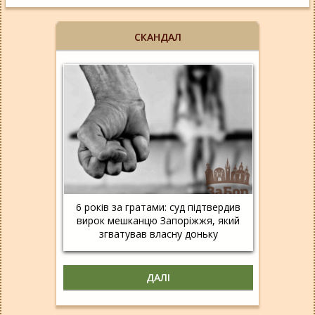
СКАНДАЛ
6 років за гратами: суд підтвердив
вирок мешканцю Запоріжжя, який
згватував власну доньку
ДАЛІ