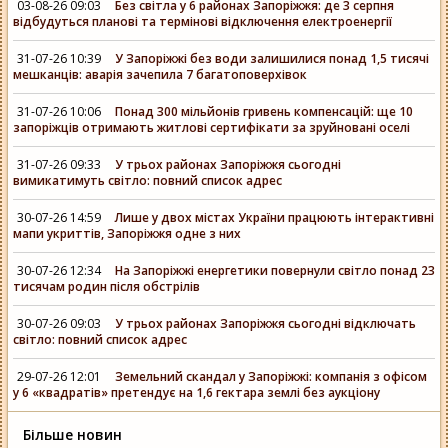
03-08-26 09:03
Без світла у 6 районах Запоріжжя: де 3 серпня
відбудуться планові та термінові відключення електроенергії
31-07-26 10:39
У Запоріжжі без води залишилися понад 1,5 тисячі
мешканців: аварія зачепила 7 багатоповерхівок
31-07-26 10:06
Понад 300 мільйонів гривень компенсацій: ще 10
запоріжців отримають житлові сертифікати за зруйновані оселі
31-07-26 09:33
У трьох районах Запоріжжя сьогодні
вимикатимуть світло: повний список адрес
30-07-26 14:59
Лише у двох містах України працюють інтерактивні
мапи укриттів, Запоріжжя одне з них
30-07-26 12:34
На Запоріжжі енергетики повернули світло понад 23
тисячам родин після обстрілів
30-07-26 09:03
У трьох районах Запоріжжя сьогодні відключать
світло: повний список адрес
29-07-26 12:01
Земельний скандал у Запоріжжі: компанія з офісом
у 6 «квадратів» претендує на 1,6 гектара землі без аукціону
Більше новин