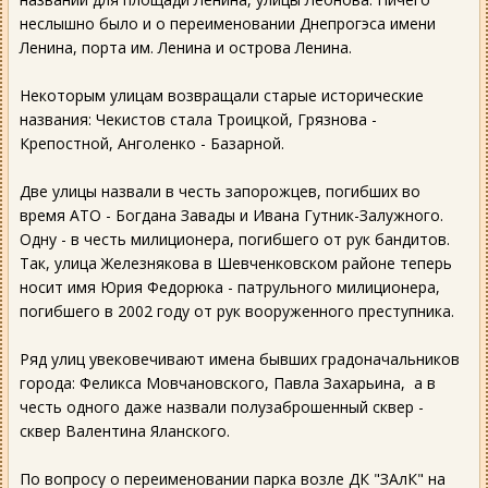
неслышно было и о переименовании Днепрогэса имени
Ленина, порта им. Ленина и острова Ленина.
Некоторым улицам возвращали старые исторические
названия: Чекистов стала Троицкой, Грязнова -
Крепостной, Анголенко - Базарной.
Две улицы назвали в честь запорожцев, погибших во
время АТО - Богдана Завады и Ивана Гутник-Залужного.
Одну - в честь милиционера, погибшего от рук бандитов.
Так, улица Железнякова в Шевченковском районе теперь
носит имя Юрия Федорюка - патрульного милиционера,
погибшего в 2002 году от рук вооруженного преступника.
Ряд улиц увековечивают имена бывших градоначальников
города: Феликса Мовчановского, Павла Захарьина, а в
честь одного даже назвали полузаброшенный сквер -
сквер Валентина Яланского.
По вопросу о переименовании парка возле ДК "ЗАлК" на