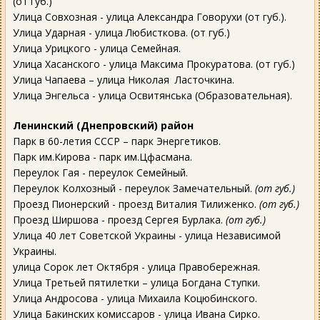
(от губ.)
Улица Совхозная - улица Александра Говорухи (от губ.).
Улица Ударная - улица Любисткова. (от губ.)
Улица Урицкого - улица Семейная.
Улица Хасанского - улица Максима Прокуратова. (от губ.)
Улица Чапаева – улица Николая Ласточкина.
Улица Энгельса - улица Освитянська (Образовательная).
Ленинский (Днепровский) район
Парк в 60-летия СССР – парк Энергетиков.
Парк им.Кирова - парк им.Цфасмана.
Переулок Гая - переулок Семейный.
Переулок Колхозный - переулок Замечательный.
(от губ.)
Проезд Пионерский - проезд Виталия Тилиженко.
(от губ.)
Проезд Ширшова - проезд Сергея Бурлака.
(от губ.)
Улица 40 лет Советской Украины - улица Независимой
Украины.
улица Сорок лет Октября - улица Правобережная.
Улица Третьей пятилетки – улица Богдана Ступки.
Улица Андросова - улица Михаила Коцюбинского.
Улица Бакинских комиссаров - улица Ивана Сирко.