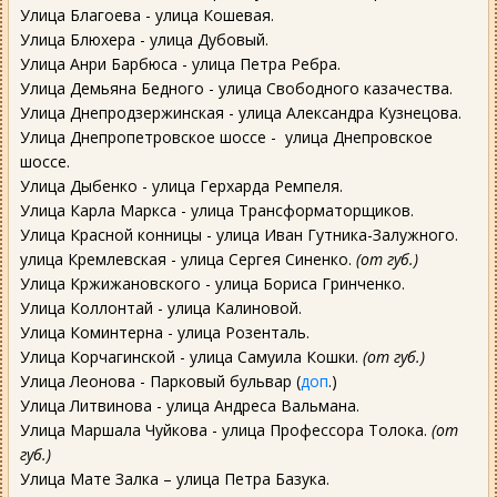
Улица Благоева - улица Кошевая.
Улица Блюхера - улица Дубовый.
Улица Анри Барбюса - улица Петра Ребра.
Улица Демьяна Бедного - улица Свободного казачества.
Улица Днепродзержинская - улица Александра Кузнецова.
Улица Днепропетровское шоссе - улица Днепровское
шоссе.
Улица Дыбенко - улица Герхарда Ремпеля.
Улица Карла Маркса - улица Трансформаторщиков.
Улица Красной конницы - улица Иван Гутника-Залужного.
улица Кремлевская - улица Сергея Синенко.
(от губ.)
Улица Кржижановского - улица Бориса Гринченко.
Улица Коллонтай - улица Калиновой.
Улица Коминтерна - улица Розенталь.
Улица Корчагинской - улица Самуила Кошки.
(от губ.)
Улица Леонова - Парковый бульвар (
доп
.)
Улица Литвинова - улица Андреса Вальмана.
Улица Маршала Чуйкова - улица Профессора Толока.
(от
губ.)
Улица Мате Залка – улица Петра Базука.