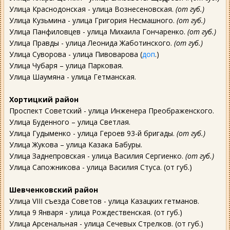
Улица Краснодонская - улица Вознесеновская.
(от губ.)
Улица Кузьмина - улица Григория Несмашного.
(от губ.)
Улица Панфиловцев - улица Михаила Гончаренко.
(от губ.)
Улица Правды - улица Леонида Жаботинского.
(от губ.)
Улица Суворова - улица Пивоварова (
доп
.)
Улица Чубаря – улица Парковая.
Улица Шаумяна - улица Гетманская.
Хортицкий район
Проспект Советский - улица Инженера Преображенского.
Улица Буденного – улица Светлая.
Улица Гудыменко - улица Героев 93-й бригады.
(от губ.)
Улица Жукова – улица Казака Бабуры.
Улица Заднепровская - улица Василия Сергиенко.
(от губ.)
Улица Сапожникова - улица Василия Стуса. (от губ.)
Шевченковский район
Улица VIII съезда Советов - улица Казацких гетманов.
Улица 9 Января - улица Рождественская. (от губ.)
Улица Арсенальная - улица Сечевых Стрелков. (от губ.)