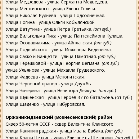
Улица Медведева - улица Сержанта Медведева.
Улица Менжинского - улица Елены Телиги.
Улица Николая Руднева - улица Подсолнечная.
Улица Ногина - улица Ольги Кобылянской.
Улица Ватутина - улица Петра Третьяка.
(от губ.)
Улица Вильгельма Пика - улица Пантелеймона Кулиша.
Улица Осовавиахима - улица Айнлагская.
(от губ.)
Улица Подвойского - улица Инженера Веденеева.
Улица Сакко и Ванцетти - улица Памятная.
(от губ.)
Улица Терешковой - улица Георгия Вегмана.
(от губ.)
улица Ульянова - улица Михаила Грушевского.
Улица Фадеева - улица Менонитская.
Улица Червоный прапор - улица Дружбы.
Улица Чичерина - улица Нечипора Дейкуна.
(от губ.)
Улица Шушенская - улица Героев 37-го батальона. (от губ.)
Улица Щаденко - улица Нибуровская.
Оржоникидзевский (Вознесеновский) район
Сквер 50-летия СССР - сквер Валентина Яланского.
Улица Калининградская - улица Ивана Бабака.
(от губ.)
Улица Клары Цеткин - улица Елизаветы Щедрович.
(от губ.)