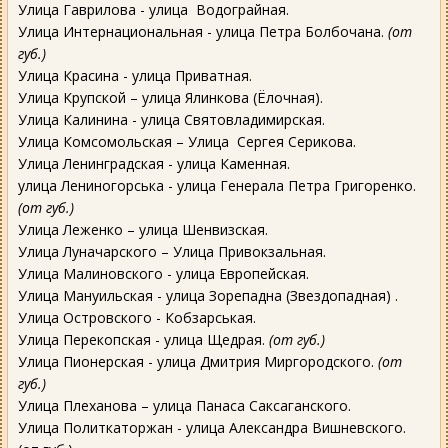
Улица Гаврилова - улица Водограйная.
Улица Интернациональная - улица Петра Болбочана.
(от
губ.)
Улица Красина - улица Приватная.
Улица Крупской – улица Ялинкова (Ёлочная).
Улица Калинина - улица Святовладимирская.
Улица Комсомольская – Улица Сергея Серикова.
Улица Ленинградская - улица Каменная.
улица Лениногорська - улица Генерала Петра Григоренко.
(от губ.)
Улица Леженко – улица Шенвизская.
Улица Луначарского – Улица Привокзальная.
Улица Малиновского - улица Европейская.
Улица Мануильская - улица Зорепадна (Звездопадная) .
Улица Островского - Кобзарськая.
Улица Перекопская - улица Щедрая.
(от губ.)
Улица Пионерская - улица Дмитрия Миргородского.
(от
губ.)
Улица Плеханова – улица Панаса Саксаганского.
Улица Политкаторжан - улица Александра Вишневского.