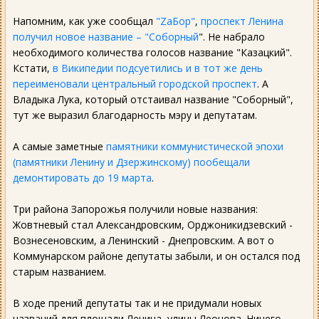
Напомним, как уже сообщал
"ZаБор"
,
проспект Ленина
получил новое название – "Соборный
". Не набрало
необходимого количества голосов название "Казацкий".
Кстати,
в Википедии подсуетились и в тот же день
переименовали центральный городской проспект
. А
Владыка Лука, который отстаивал название "Соборный",
тут же выразил благодарность мэру и депутатам.
А самые заметные
памятники коммунистической эпохи
(памятники Ленину и Дзержинскому) пообещали
демонтировать до 19 марта
.
Три района Запорожья получили новые названия:
Жовтневый стал Александровским, Орджоникидзевский -
Вознесеновским, а Ленинский - Днепровским. А вот о
Коммунарском районе депутаты забыли, и он остался под
старым названием.
В ходе прений депутаты так и не придумали новых
названий для площади Ленина, улицы Леонова. Ничего