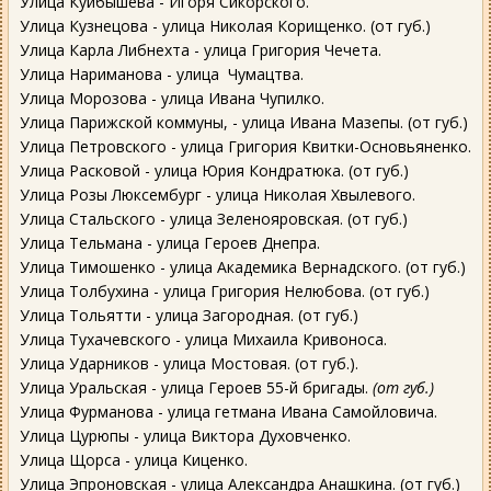
Улица Куйбышева - Игоря Сикорского.
Улица Кузнецова - улица Николая Корищенко. (от губ.)
Улица Карла Либнехта - улица Григория Чечета.
Улица Нариманова - улица Чумацтва.
Улица Морозова - улица Ивана Чупилко.
Улица Парижской коммуны, - улица Ивана Мазепы. (от губ.)
Улица Петровского - улица Григория Квитки-Основьяненко.
Улица Расковой - улица Юрия Кондратюка. (от губ.)
Улица Розы Люксембург - улица Николая Хвылевого.
Улица Стальского - улица Зеленояровская. (от губ.)
Улица Тельмана - улица Героев Днепра.
Улица Тимошенко - улица Академика Вернадского. (от губ.)
Улица Толбухина - улица Григория Нелюбова. (от губ.)
Улица Тольятти - улица Загородная. (от губ.)
Улица Тухачевского - улица Михаила Кривоноса.
Улица Ударников - улица Мостовая. (от губ.).
Улица Уральская - улица Героев 55-й бригады.
(от губ.)
Улица Фурманова - улица гетмана Ивана Самойловича.
Улица Цурюпы - улица Виктора Духовченко.
Улица Щорса - улица Киценко.
Улица Эпроновская - улица Александра Анашкина. (от губ.)