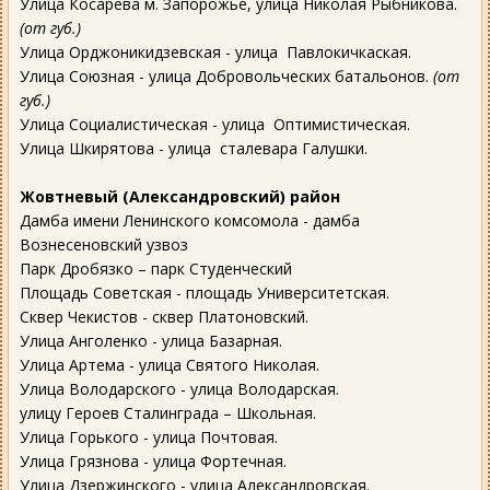
Улица Косарева м. Запорожье, улица Николая Рыбникова.
(от губ.)
Улица Орджоникидзевская - улица Павлокичкаская.
Улица Союзная - улица Добровольческих батальонов.
(от
губ.)
Улица Социалистическая - улица Оптимистическая.
Улица Шкирятова - улица сталевара Галушки.
Жовтневый (Александровский) район
Дамба имени Ленинского комсомола - дамба
Вознесеновский узвоз
Парк Дробязко – парк Студенческий
Площадь Советская - площадь Университетская.
Сквер Чекистов - сквер Платоновский.
Улица Анголенко - улица Базарная.
Улица Артема - улица Святого Николая.
Улица Володарского - улица Володарская.
улицу Героев Сталинграда – Школьная.
Улица Горького - улица Почтовая.
Улица Грязнова - улица Фортечная.
Улица Дзержинского - улица Александровская.