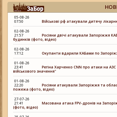
НОВ
05-08-26
07:50
Військові рф атакували дитячу лікарн
02-08-26
21:57
Росіяни двічі атакували Запоріжжя КА
будинків (фото, відео)
02-08-26
17:12
Окупанти вдарили КАБами по Запоріжжю
01-08-26
23:41
Регіна Харченко CNN про атаки на АЗС 
військового значення"
01-08-26
22:20
Росіяни атакували Запоріжжя та облас
пожежа (фото, відео)
27-07-26
21:41
Масована атака FPV-дронів на Запорі
(фото, відео)
25-07-26