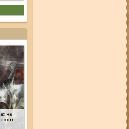
дев'ятиповерхівки і влучив у
квартиру: двоє людей поранені
(фото, відео)
04-08-26 12:35
Побиття, "ями" та
накази стріляти по своїх:
опублікували розслідування про
225-й окремий штурмовий полк,
що зараз знаходиться на
Запорізькому напрямку
05-08-26 07:50
Військові рф
атакували дитячу лікарню та
муніципальний автобус у
Запоріжжі (фото, відео)
01-08-26 22:20
Росіяни
атакували Запоріжжя та
область дронами та КАБами:
загинула людина, у місті
сталася велика пожежа (фото,
відео)
мах на
ічного