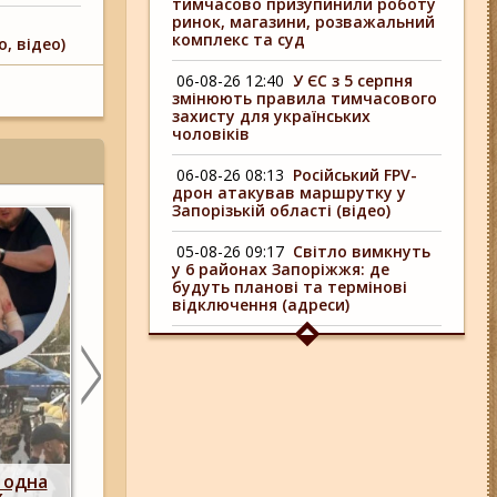
тимчасово призупинили роботу
ринок, магазини, розважальний
комплекс та суд
, відео)
06-08-26 12:40
У ЄС з 5 серпня
змінюють правила тимчасового
захисту для українських
чоловіків
06-08-26 08:13
Російський FPV-
дрон атакував маршрутку у
Запорізькій області (відео)
05-08-26 09:17
Світло вимкнуть
у 6 районах Запоріжжя: де
будуть планові та термінові
відключення (адреси)
04-08-26 09:16
У 6 районах
Запоріжжя сьогодні
відключають світло: адреси
06-08-26 17:11
Три заклади із
Запоріжжя стали фіналістами
української ресторанної премії
їх:
ремий
У Запоріжжі через загрозу російських у