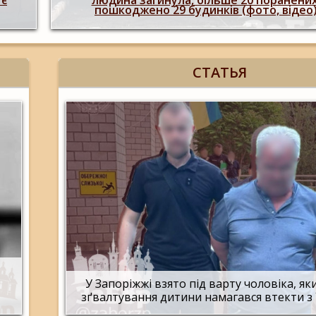
штурмовий полк, що зараз знаходиться
Запорізькому напрямку
СТАТЬЯ
У Запоріжжі взято під варту чоловіка, яки
зґвалтування дитини намагався втекти з