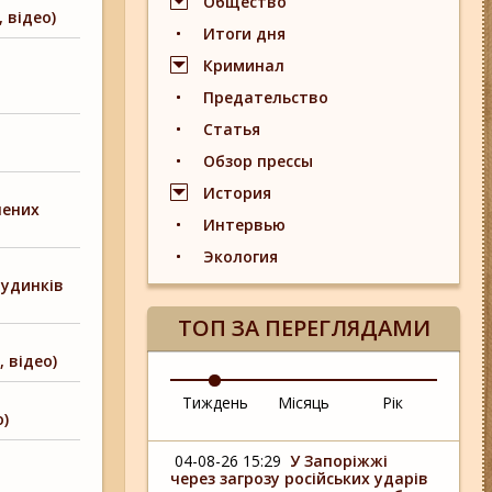
Общество
 відео)
Итоги дня
Криминал
Предательство
Статья
Обзор прессы
История
нених
Интервью
Экология
будинків
ТОП ЗА ПЕРЕГЛЯДАМИ
 відео)
Тиждень
Місяць
Рік
о)
04-08-26 15:29
У Запоріжжі
через загрозу російських ударів