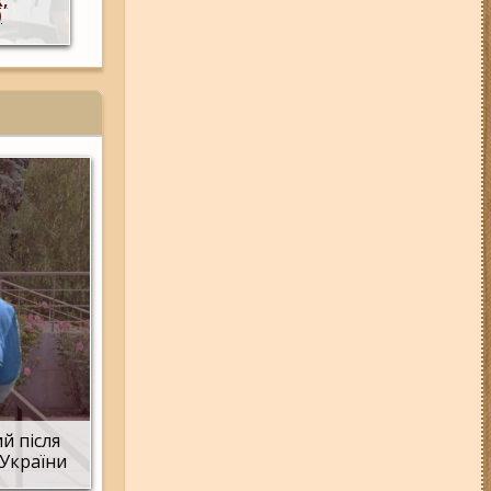
 на
тимчасово призупинили роботу ринок, ма
05-08-26 12:16
У Запорізькій
розважальний комплекс та суд
області ресторан оштрафували
більш ніж на 600 тисяч гривень:
що виявила податкова
06-08-26 09:14
Світло
відключать у 6 районах
Запоріжжя: де не буде
електроенергії 6 серпня
07-08-26 08:56
У п’яти районах
Запоріжжя вимикатимуть
світло: адреси
04-08-26 11:14
Що зміниться для
жителів Запоріжжя з серпня:
нові виплати, допомога ВПО та
зміни для ФОПів
03-08-26 09:03
Без світла у 6
районах Запоріжжя: де 3 серпня
відбудуться планові та
термінові відключення
електроенергії
й після
 України
06-08-26 07:49
У Запоріжжі
шахед пробив дах