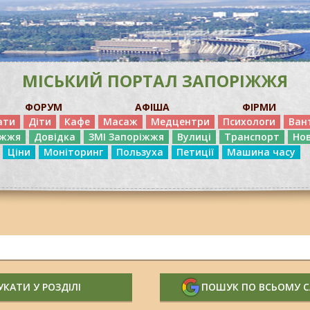
МІСЬКИЙ ПОРТАЛ ЗАПОРІЖЖЯ
ФОРУМ
АФІША
ФІРМИ
ати
Діти
Кафе
Масаж
Медцентри
Психологи
Ван
іжжя
Довідка
ЗМІ Запоріжжя
Вулиці
Транспорт
Но
Ціни
Моніторинг
Пользуха
Петиції
Машина часу
КАТИ У РОЗДІЛІ
ПОШУК ПО ВСЬОМУ 