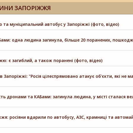
ИНИ ЗАПОРІЖЖЯ
ю та муніципальний автобус у Запоріжжі (фото, відео)
Бами: одна людина загинула, більше 20 поранених, пошкодж
: є загиблий, а також поранені (фото, відео)
в Запоріжжі: "Росія цілеспрямовано атакує об'єкти, які не 
ть дронами та КАБами: загинула людина, у місті сталася ве
жжя: росіяни вдарили по автобусу, АЗС, крамниці та автом