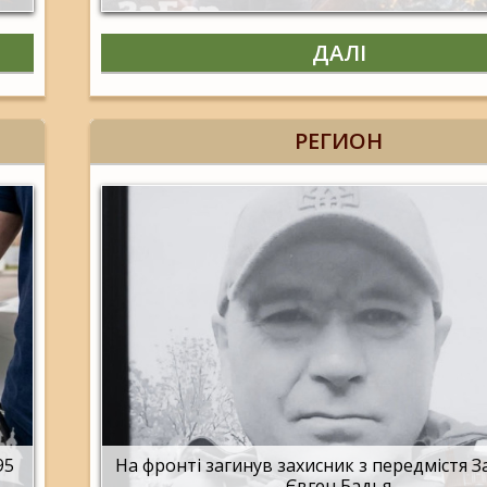
ДАЛІ
РЕГИОН
95
На фронті загинув захисник з передмістя 
Євген Бадья