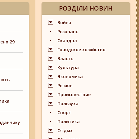
РОЗДІЛИ НОВИН
Война
Резонанс
Скандал
ено 29
Городское хозяйство
Власть
Культура
Экономика
мають
Регион
Происшествие
лика
Пользуха
Спорт
Политика
айданчику
Отдых