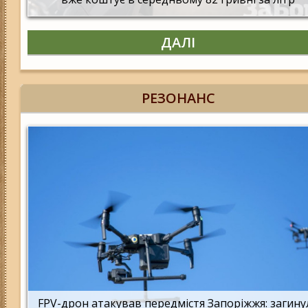
ДАЛІ
РЕЗОНАНС
FPV-дрон атакував передмістя Запоріжжя: загину