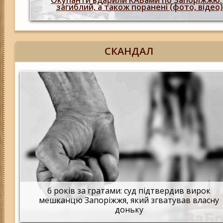
людина загинула, більше 20 поранених,
пошкоджено 29 будинків (фото, відео)
СКАНДАЛ
6 років за гратами: суд підтвердив вирок
мешканцю Запоріжжя, який згватував власну
доньку