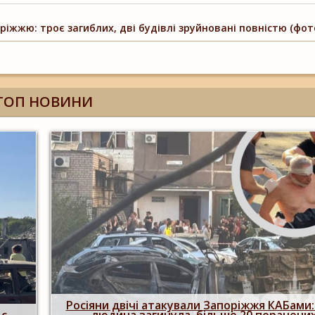
іжжю: троє загиблих, дві будівлі зруйновані повністю (фото
ТОП НОВИНИ
Побиття, "ями" та накази стріляти по сво
одна
опублікували розслідування про 225-й ок