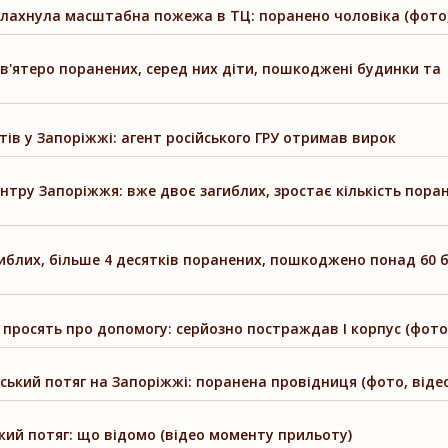
алахнула масштабна пожежа в ТЦ: поранено чоловіка (фото,
в'ятеро поранених, серед них діти, пошкоджені будинки та
ів у Запоріжжі: агент російського ГРУ отримав вирок
ентру Запоріжжя: вже двоє загиблих, зростає кількість пора
иблих, більше 4 десятків поранених, пошкоджено понад 60 
 просять про допомогу: серйозно постраждав І корпус (фото,
ський потяг на Запоріжжі: поранена провідниця (фото, віде
ий потяг: що відомо (відео моменту прильоту)