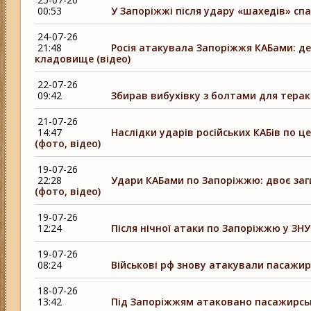
00:53
У Запоріжжі після удару «шахедів» сп
24-07-26
21:48
Росія атакувала Запоріжжя КАБами: де
кладовище (відео)
22-07-26
09:42
Збирав вибухівку з болтами для теракт
21-07-26
14:47
Наслідки ударів російських КАБів по ц
(фото, відео)
19-07-26
22:28
Удари КАБами по Запоріжжю: двоє заг
(фото, відео)
19-07-26
12:24
Після нічної атаки по Запоріжжю у ЗНУ
19-07-26
08:24
Військові рф знову атакували пасажир
18-07-26
13:42
Під Запоріжжям атаковано пасажирськ