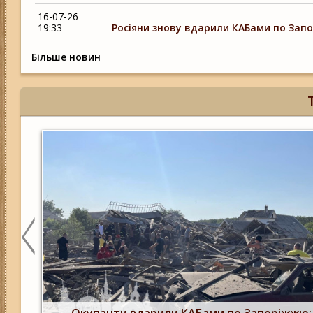
16-07-26
19:33
Росіяни знову вдарили КАБами по Запор
Більше новин
Росіяни двічі атакували Запоріжжя КАБами: 