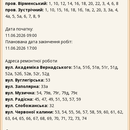
пров. Вірменський:
1, 10, 12, 14, 16, 18, 20, 22, 3, 4, 6, 8
пров. Зустрічний:
1, 10, 15, 16, 18, 1б, 1в, 2, 20, 3, 3а, 4,
4а, 5, 5а, 6, 7, 8, 9
Дата початку:
11.06.2026 09:00
Планована дата закінчення робіт:
11.06.2026 17:00
Адреса ремонтної роботи
вул. Академіка Вернадського:
51а, 51б, 51в, 51г, 51д,
52а, 52б, 52в, 52г, 52д
вул. Вуглегірська:
53
вул. Заполярна:
33а
вул. Музична:
54, 79в, 79г, 79д, 79є
вул. Радісна:
45, 47, 49, 51, 53, 57, 59
вул. Слобожанська:
32
вул. Червоної калини:
53, 54, 55, 56, 57, 58, 59, 60, 61, 62,
63, 64, 65, 66, 67, 68, 69, 70, 71, 72, 73, 74