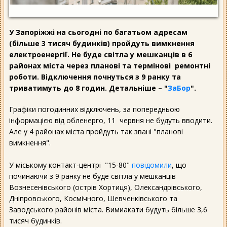
У Запоріжжі на сьогодні по багатьом адресам
(більше 3 тисяч будинків) пройдуть вимкнення
електроенергії. Не буде світла у мешканців в 6
районах міста через планові та термінові ремонтні
роботи. Відключення почнуться з 9 ранку та
триватимуть до 8 годин. Детальніше – "
ЗаБор
".
Графіки погодинних відключень, за попередньою
інформацією від обленерго, 11 червня не будуть вводити.
Але у 4 районах міста пройдуть так звані "планові
вимкнення".
У міському контакт-центрі "15-80"
повідомили
, що
починаючи з 9 ранку не буде світла у мешканців
Вознесенівського (острів Хортиця), Олександрівського,
Дніпровського, Космічного, Шевченківського та
Заводського районів міста. Вимиакати будуть більше 3,6
тисяч будинків.