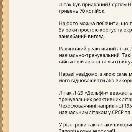
Літак був придбаний Сергієм Ні
гривень 70 копійок.
На фото можна побачити, що тех
За роки простою корпус та окр
занедбаний вигляд.
Радянський реактивний літак Л
навчально-тренувальний. Такі 
військовій авіації та льотних 
Наразі невідомо, з якою саме 
його відновлювати або викори
Літак Л-29 «Дельфін» вважаєть
тренувальних реактивних літак
Чехословаччині наприкінці 195
навчальним літаком у СРСР та
У різні роки такі літаки викор
Запорізькому аероклубі.