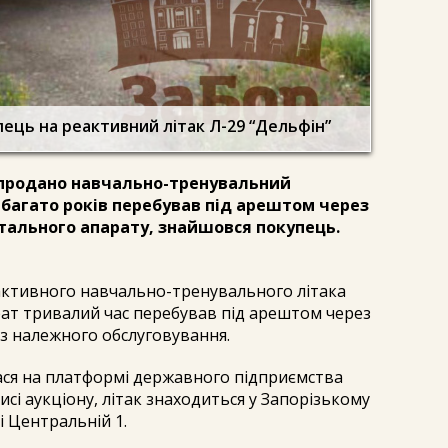
ець на реактивний літак Л-29 “Дельфін”
о продано навчально-тренувальний
 багато років перебував під арештом через
літального апарату, знайшовся покупець.
еактивного навчально-тренувального літака
рат тривалий час перебував під арештом через
з належного обслуговування.
ася на платформі державного підприємства
писі аукціону, літак знаходиться у Запорізькому
і Центральній 1.