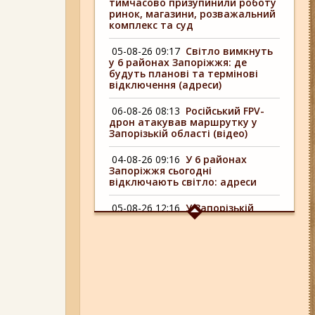
тимчасово призупинили роботу
ринок, магазини, розважальний
комплекс та суд
05-08-26 09:17
Світло вимкнуть
у 6 районах Запоріжжя: де
будуть планові та термінові
відключення (адреси)
06-08-26 08:13
Російський FPV-
дрон атакував маршрутку у
Запорізькій області (відео)
04-08-26 09:16
У 6 районах
Запоріжжя сьогодні
відключають світло: адреси
05-08-26 12:16
У Запорізькій
області ресторан оштрафували
більш ніж на 600 тисяч гривень:
що виявила податкова
06-08-26 09:14
Світло
відключать у 6 районах
Запоріжжя: де не буде
електроенергії 6 серпня