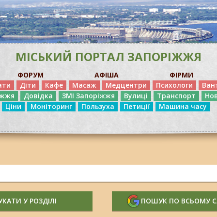
МІСЬКИЙ ПОРТАЛ ЗАПОРІЖЖЯ
ФОРУМ
АФІША
ФІРМИ
ати
Діти
Кафе
Масаж
Медцентри
Психологи
Ван
іжжя
Довідка
ЗМІ Запоріжжя
Вулиці
Транспорт
Но
Ціни
Моніторинг
Пользуха
Петиції
Машина часу
КАТИ У РОЗДІЛІ
ПОШУК ПО ВСЬОМУ 