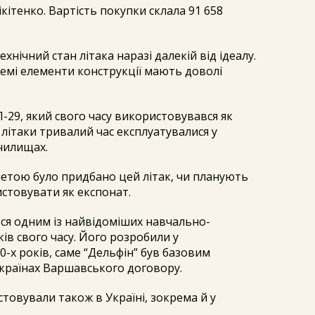
кітенко. Вартість покупки склала 91 658
нічний стан літака наразі далекій від ідеалу.
емі елементи конструкції мають доволі
-29, який свого часу використовувався як
літаки тривалий час експлуатувалися у
училищах.
метою було придбано цей літак, чи планують
стовувати як експонат.
ся одним із найвідоміших навчально-
ів свого часу. Його розробили у
0-х років, саме “Дельфін” був базовим
 країнах Варшавського договору.
истовували також в Україні, зокрема й у