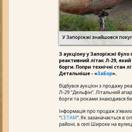
У Запоріжжі знайшовся покуп
З аукціону у Запоріжжі бул
реактивний літак Л-29, який
борги. Попри технічні стан 
Детальніше - «
ЗаБор
».
Відбувся аукціон з продажу р
Л-29 "Дельфін". Літальний апа
борги та роками знаходився бе
Інформація про продаж з'явил
"
СЕТАМ
". Як зазаначається в о
районі, в селі Широке на вулиц