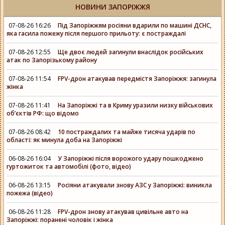
НОВИНИ ЗАПОРІЖЖЯ
07-08-26 16:26
Під Запоріжжям росіяни вдарили по машині ДСНС,
яка гасила пожежу після першого прильоту: є постраждалі
07-08-26 12:55
Ще двоє людей загинули внаслідок російських
атак по Запорізькому району
07-08-26 11:54
FPV-дрон атакував передмістя Запоріжжя: загинула
жінка
07-08-26 11:41
На Запоріжжі та в Криму уразили низку військових
об’єктів РФ: що відомо
07-08-26 08:42
10 постраждалих та майже тисяча ударів по
області: як минула доба на Запоріжжі
06-08-26 16:04
У Запоріжжі після ворожого удару пошкоджено
гуртожиток та автомобілі (фото, відео)
06-08-26 13:15
Росіяни атакували знову АЗС у Запоріжжі: виникла
пожежа (відео)
06-08-26 11:28
FPV-дрон знову атакував цивільне авто на
Запоріжжі: поранені чоловік і жінка