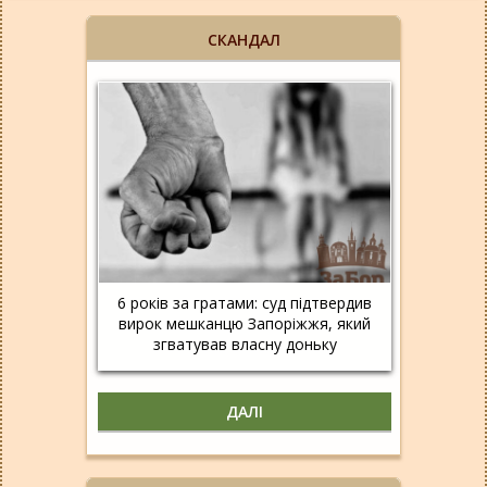
СКАНДАЛ
6 років за гратами: суд підтвердив
вирок мешканцю Запоріжжя, який
згватував власну доньку
ДАЛІ