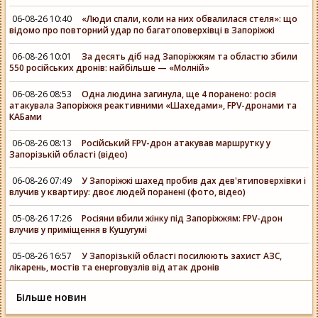
06-08-26 10:40
«Люди спали, коли на них обвалилася стеля»: що
відомо про повторний удар по багатоповерхівці в Запоріжжі
06-08-26 10:01
За десять діб над Запоріжжям та областю збили
550 російських дронів: найбільше — «Молній»
06-08-26 08:53
Одна людина загинула, ще 4 поранено: росія
атакувала Запоріжжя реактивними «Шахедами», FPV-дронами та
КАБами
06-08-26 08:13
Російський FPV-дрон атакував маршрутку у
Запорізькій області (відео)
06-08-26 07:49
У Запоріжжі шахед пробив дах дев'ятиповерхівки і
влучив у квартиру: двоє людей поранені (фото, відео)
05-08-26 17:26
Росіяни вбили жінку під Запоріжжям: FPV-дрон
влучив у приміщення в Кушугумі
05-08-26 16:57
У Запорізькій області посилюють захист АЗС,
лікарень, мостів та енерговузлів від атак дронів
Більше новин