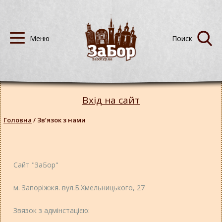
Вхід на сайт
Головна
/
Звʼязок з нами
Сайт "ЗаБор"
м. Запоріжжя. вул.Б.Хмельницького, 27
Звязок з адмінстацією: