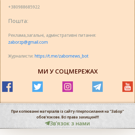
+380988685922
Пошта:
Реклама,загальні, адмінстративні питання:
zaborzp@gmail.com
Журналисти:
https://t.me/zabornews_bot
МИ У СОЦМЕРЕЖАХ
При копіюванні матеріалів із сайту гіперпосилання на "ЗаБор"
обов'язкове. Всі права захищені!!!
Звʼязок з нами