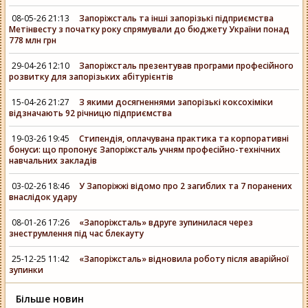
08-05-26 21:13
Запоріжсталь та інші запорізькі підприємства
Метінвесту з початку року спрямували до бюджету України понад
778 млн грн
29-04-26 12:10
Запоріжсталь презентував програми професійного
розвитку для запорізьких абітурієнтів
15-04-26 21:27
З якими досягненнями запорізькі коксохіміки
відзначають 92 річницю підприємства
19-03-26 19:45
Стипендія, оплачувана практика та корпоративні
бонуси: що пропонує Запоріжсталь учням професійно-технічних
навчальних закладів
03-02-26 18:46
У Запоріжжі відомо про 2 загиблих та 7 поранених
внаслідок удару
08-01-26 17:26
«Запоріжсталь» вдруге зупинилася через
знеструмлення під час блекауту
25-12-25 11:42
«Запоріжсталь» відновила роботу після аварійної
зупинки
Більше новин