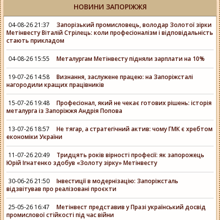
НОВИНИ ЗАПОРІЖЖЯ
04-08-26 21:37
Запорізький промисловець, володар Золотої зірки
Метінвесту Віталій Стрілець: коли професіоналізм і відповідальність
стають прикладом
04-08-26 15:55
Металургам Метінвесту підняли зарплати на 10%
19-07-26 14:58
Визнання, заслужене працею: на Запоріжсталі
нагородили кращих працівників
15-07-26 19:48
Професіонал, який не чекає готових рішень: історія
металурга із Запоріжжя Андрія Попова
13-07-26 18:57
Не тягар, а стратегічний актив: чому ГМК є хребтом
економіки України
11-07-26 20:49
Тридцять років вірності професії: як запорожець
Юрій Ігнатенко здобув «Золоту зірку» Метінвесту
30-06-26 21:50
Інвестиції в модернізацію: Запоріжсталь
відзвітував про реалізовані проєкти
25-05-26 16:47
Метінвест представив у Празі український досвід
промислової стійкості під час війни