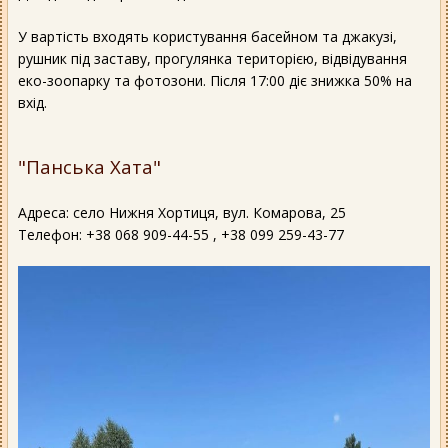
У вартість входять користування басейном та джакузі,
рушник під заставу, прогулянка територією, відвідування
еко-зоопарку та фотозони. Після 17:00 діє знижка 50% на
вхід.
"Панська Хата"
Адреса: сeло Нижня Хортиця, вул. Комарова, 25
Телефон: +38 068 909-44-55 , +38 099 259-43-77