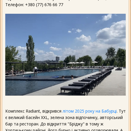
Телефон: +380 (77) 676 66 77
Комплекс Radiant, відкрився
літом 2025 року на Бабурці
. Тут
є великий басейн XXL, зелена зона відпочинку, авторський
бар та ресторан. До відкриття "Бріджу" в тому ж
Хортицькому районі, його бурно і активно оговорювали. А