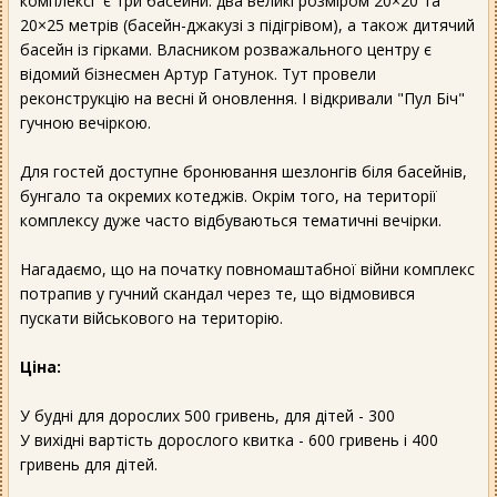
комплексі є три басейни: два великі розміром 20×20 та
20×25 метрів (басейн-джакузі з підігрівом), а також дитячий
басейн із гірками. Власником розважального центру є
відомий бізнесмен Артур Гатунок. Тут провели
реконструкцію на весні й оновлення. І відкривали "Пул Біч"
гучною вечіркою.
Для гостей доступне бронювання шезлонгів біля басейнів,
бунгало та окремих котеджів. Окрім того, на території
комплексу дуже часто відбуваються тематичні вечірки.
Нагадаємо, що на початку повномаштабної війни комплекс
потрапив у гучний скандал через те, що відмовився
пускати військового на територію.
Ціна:
У будні для дорослих 500 гривень, для дітей - 300
У вихідні вартість дорослого квитка - 600 гривень і 400
гривень для дітей.