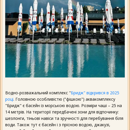
Водно-розважальний комплекс "
Бридж" відкрився в 2025
році
. Головною особливістю ("фішкою") аквакомплексу
"Бридж" є басейн із морською водою. Розміри чаші – 25 на
14 метрів. На території передбачені зони для відпочинку:
шезлонги, тіньові навіси та зручності для перебування біля
води. Також тут є басейн і з прісною водою, джакузі,