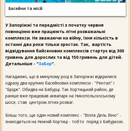
Басейни та місй
У Запоріжжі та передмісті з початку червня
повноцінно вже працюють літні розважальні
комплекси. Не зважаючи на війну, їхня кількість в
останні два роки тільки зростає. Так, вартість
відвідування байсенових комплексів стартує від 300
гривень для дорослих та від 150 гривень для дітей.
Детальніше - "
ЗаБор
".
Нагадаємо, що в минулому році в Запоріжжі відкрилися
одразу два крупних басейнових комплекси - "Рентал" і
"Брідж". Обидва на Бабурці. Так Хортицький район, де
раніше вже працював аквапарк на Никопольскоському
шосе, став центром літніх розваг.
Більш того, ще один новий комплекс - "Вілла Дель Віно" -
знаходиться на Нижній Хортиці - тобто поряд з Бабуркою.