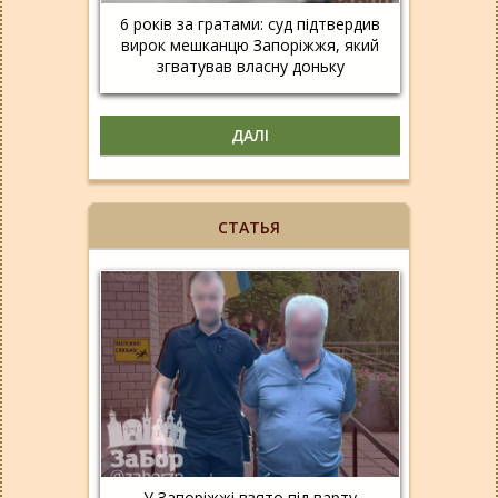
6 років за гратами: суд підтвердив
вирок мешканцю Запоріжжя, який
згватував власну доньку
ДАЛІ
СТАТЬЯ
У Запоріжжі взято під варту