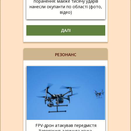
поранення: майже тисячу ударів
нанесли окупанти по області (фото,
відео)
ДАЛІ
РЕЗОНАНС
FPV-дрон атакував передмістя
Запоріжжя: загинула жінка