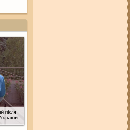
05-08-26 12:16
У Запорізькій
області ресторан оштрафували
більш ніж на 600 тисяч гривень:
що виявила податкова
06-08-26 09:14
Світло
відключать у 6 районах
Запоріжжя: де не буде
електроенергії 6 серпня
07-08-26 08:56
У п’яти районах
Запоріжжя вимикатимуть
світло: адреси
04-08-26 11:14
Що зміниться для
жителів Запоріжжя з серпня:
нові виплати, допомога ВПО та
зміни для ФОПів
03-08-26 09:03
Без світла у 6
районах Запоріжжя: де 3 серпня
відбудуться планові та
термінові відключення
й після
електроенергії
 України
06-08-26 07:49
У Запоріжжі
шахед пробив дах