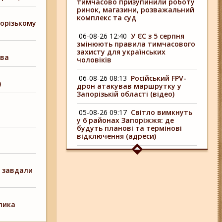
тимчасово призупинили роботу
ринок, магазини, розважальний
комплекс та суд
порізькому
06-08-26 12:40
У ЄС з 5 серпня
змінюють правила тимчасового
захисту для українських
ова
чоловіків
06-08-26 08:13
Російський FPV-
)
дрон атакував маршрутку у
Запорізькій області (відео)
05-08-26 09:17
Світло вимкнуть
у 6 районах Запоріжжя: де
будуть планові та термінові
відключення (адреси)
04-08-26 09:16
У 6 районах
Запоріжжя сьогодні
відключають світло: адреси
в завдали
06-08-26 17:11
Три заклади із
Запоріжжя стали фіналістами
української ресторанної премії
лика