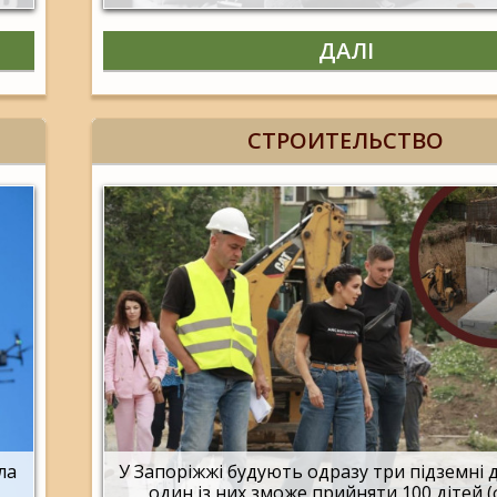
ДАЛІ
СТРОИТЕЛЬСТВО
ла
У Запоріжжі будують одразу три підземні 
один із них зможе прийняти 100 дітей 