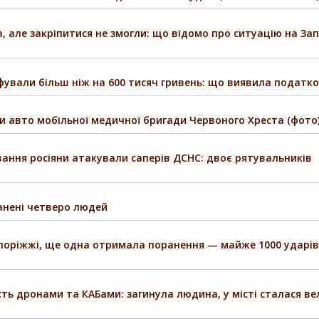
, але закріпитися не змогли: що відомо про ситуацію на За
фували більш ніж на 600 тисяч гривень: що виявила податк
и авто мобільної медичної бригади Червоного Хреста (фото
ування росіяни атакували саперів ДСНС: двоє рятувальників
анені четверо людей
апоріжжі, ще одна отримала поранення — майже 1000 ударі
ть дронами та КАБами: загинула людина, у місті сталася ве