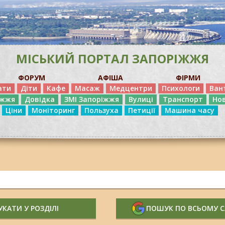
МІСЬКИЙ ПОРТАЛ ЗАПОРІЖЖЯ
ФОРУМ
АФІША
ФІРМИ
ати
Діти
Кафе
Масаж
Медцентри
Психологи
Ван
іжжя
Довідка
ЗМІ Запоріжжя
Вулиці
Транспорт
Но
Ціни
Моніторинг
Пользуха
Петиції
Машина часу
КАТИ У РОЗДІЛІ
ПОШУК ПО ВСЬОМУ 