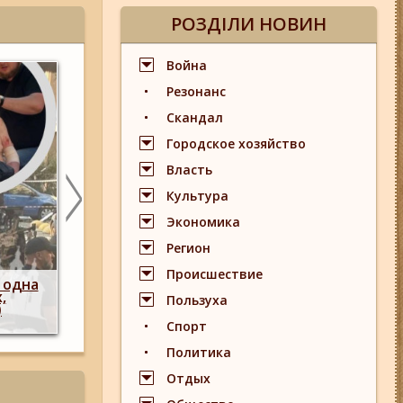
РОЗДІЛИ НОВИН
Война
Резонанс
Скандал
Городское хозяйство
Власть
Культура
Экономика
Регион
акази стріляти по своїх:
Происшествие
ування про 225-й окремий
У Запоріжжі через 
 зараз знаходиться на
тимчасово призупини
Пользуха
ому напрямку
розважальни
Спорт
Политика
Отдых