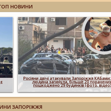
ТОП НОВИНИ
Побиття, "ями" та н
и Запоріжжя КАБами: одна
опублікували розслід
ільше 20 поранених,
штурмовий полк, що
инків (фото, відео)
Запорізьк
ИНИ ЗАПОРІЖЖЯ