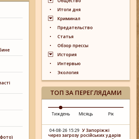
Общество
Итоги дня
Криминал
Предательство
Статья
Обзор прессы
бине
История
Интервью
Экология
ласті
ТОП ЗА ПЕРЕГЛЯДАМИ
Тиждень
Місяць
Рік
04-08-26 15:29
У Запоріжжі
через загрозу російських ударів
(фото)