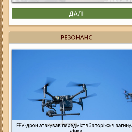
ДАЛІ
РЕЗОНАНС
FPV-дрон атакував передмістя Запоріжжя: загину
жінка