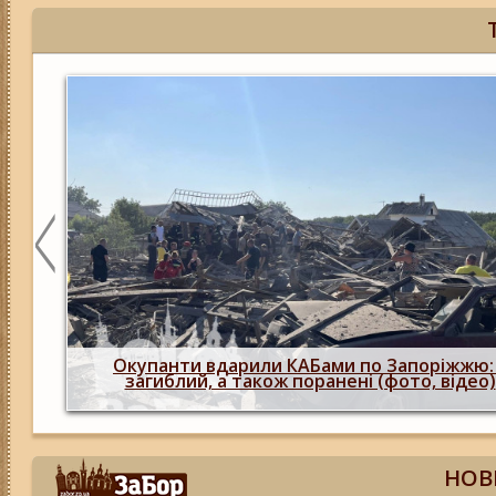
Росіяни двічі атакувал
ами по Запоріжжю: є
людина загинула, б
анені (фото, відео)
пошкоджено 29 буд
НОВ