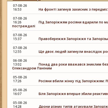
07-08-26
16:53
На фронті загинув захисник з передмі
07-08-26
16:26
Під Запоріжжям росіяни вдарили по ма
постраждалі
07-08-26
15:37
Правобережжя Запоріжжя та Запорізьки
07-08-26
12:55
Ще двоє людей загинули внаслідок рос
06-08-26
13:02
Понад два роки вважався зниклим безві
Олександром Паніним
05-08-26
17:26
Росіяни вбили жінку під Запоріжжям: 
05-08-26
16:07
Біля Запоріжжя вперше збили реакти
05-08-26
14:28
Дрони різних типів атакували Запоріж