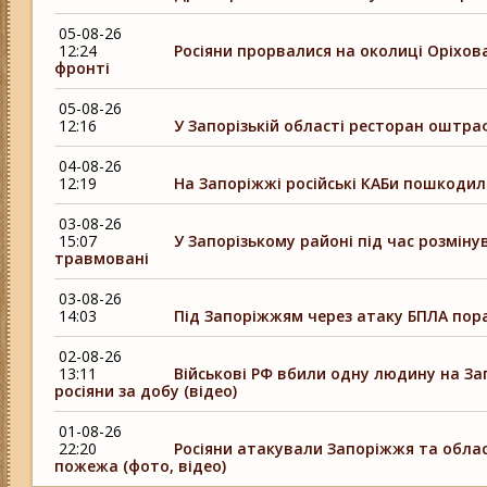
05-08-26
12:24
Росіяни прорвалися на околиці Оріхова
фронті
05-08-26
12:16
У Запорізькій області ресторан оштра
04-08-26
12:19
На Запоріжжі російські КАБи пошкодил
03-08-26
15:07
У Запорізькому районі під час розмін
травмовані
03-08-26
14:03
Під Запоріжжям через атаку БПЛА пор
02-08-26
13:11
Військові РФ вбили одну людину на З
росіяни за добу (відео)
01-08-26
22:20
Росіяни атакували Запоріжжя та облас
пожежа (фото, відео)