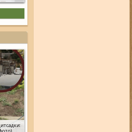
дитсадки:
(фото)