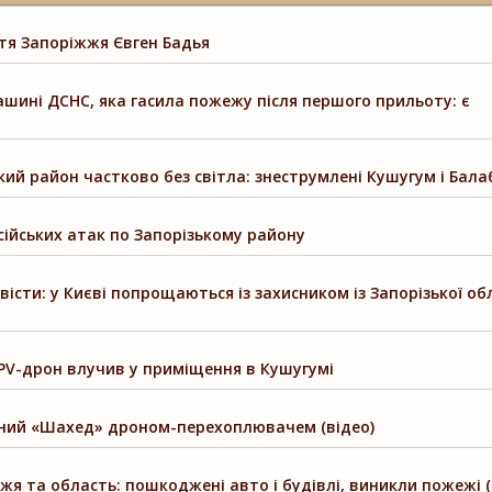
стя Запоріжжя Євген Бадья
шині ДСНС, яка гасила пожежу після першого прильоту: є
й район частково без світла: знеструмлені Кушугум і Бала
ійських атак по Запорізькому району
сти: у Києві попрощаються із захисником із Запорізької об
FPV-дрон влучив у приміщення в Кушугумі
вний «Шахед» дроном-перехоплювачем (відео)
жя та область: пошкоджені авто і будівлі, виникли пожежі 