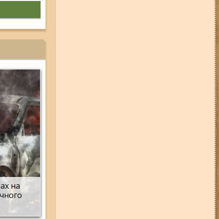
дев'ятиповерхівки і влучив у
квартиру: двоє людей поранені
(фото, відео)
04-08-26 12:35
Побиття, "ями" та
накази стріляти по своїх:
опублікували розслідування про
225-й окремий штурмовий полк,
що зараз знаходиться на
Запорізькому напрямку
05-08-26 07:50
Військові рф
атакували дитячу лікарню та
муніципальний автобус у
Запоріжжі (фото, відео)
01-08-26 22:20
Росіяни
атакували Запоріжжя та
область дронами та КАБами:
загинула людина, у місті
сталася велика пожежа (фото,
відео)
мах на
ічного