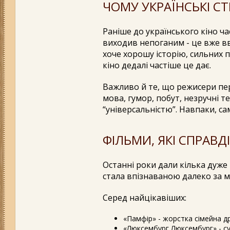
ЧОМУ УКРАЇНСЬКІ С
Раніше до українського кіно ч
виходив непоганим - це вже вв
хоче хорошу історію, сильних п
кіно дедалі частіше це дає.
Важливо й те, що режисери пере
мова, гумор, побут, незручні т
“універсальністю”. Навпаки, с
ФІЛЬМИ, ЯКІ СПРАВ
Останні роки дали кілька дуже 
стала впізнаваною далеко за 
Серед найцікавіших:
«Памфір» - жорстка сімейна 
«Люксембург Люксембург» - сум