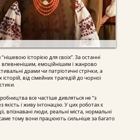
 “нішевою історією для своїх”. За останні
но впевненішим, емоційнішим і жанрово
ивальні драми чи патріотичні стрічки, а
 історій, від сімейних трагедій до чорної
стики.
робництва все частіше дивляться не “з
з якість і живу інтонацію. У цих роботах є
ї, впізнавані люди, реальні міста, нормальні
І саме тому вони працюють сильніше за багато