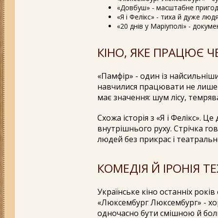
«Довбуш» - масштабне пригод
«Я і Фелікс» - тиха й дуже люд
«20 днів у Маріуполі» - докум
КІНО, ЯКЕ ПРАЦЮЄ 
«Памфір» - один із найсильніши
навчилися працювати не лише з
має значення: шум лісу, темряв
Схожа історія з «Я і Фелікс». Ц
внутрішнього руху. Стрічка го
людей без прикрас і театрально
КОМЕДІЯ Й ІРОНІЯ Т
Українське кіно останніх років 
«Люксембург Люксембург» - хо
одночасно бути смішною й бо