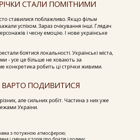
ТРІЧКИ СТАЛИ ПОМІТНИМИ
асто ставилися поблажливо. Якщо фільм
ажали успіхом. Зараз очікування інші. Глядач
ерсонажів і чесну емоцію. І нове українське
стали боятися локальності. Українські міста,
еми - усе це більше не ховають за
аме конкретика робить ці стрічки живими.
ДІ ВАРТО ПОДИВИТИСЯ
різних, але сильних робіт. Частина з них уже
межами України.
драма з потужною атмосферою;
на і смішна історія про братів і родину;