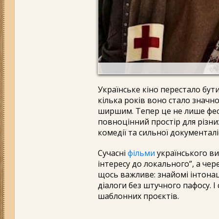
Українське кіно перестало бути
кілька років воно стало знач
ширшим. Тепер це не лише фест
повноцінний простір для різних
комедії та сильної документалі
Сучасні
фільми
українського ви
інтересу до локального”, а чере
щось важливе: знайомі інтонаці
діалоги без штучного пафосу. 
шаблонних проєктів.