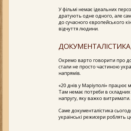
У фільмі немає ідеальних перс
дратують одне одного, але сам
до сучасного європейського кін
відчуття людини.
ДОКУМЕНТАЛІСТИКА,
Окремо варто говорити про до
стали не просто частиною укра
напрямів.
«20 днів у Маріуполі» працює м
Там немає потреби в складних
напругу, яку важко витримати.
Саме документалістика сьогодні 
українські режисери роблять ц