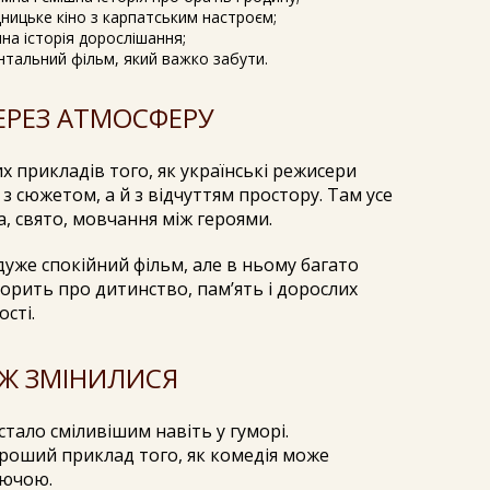
ницьке кіно з карпатським настроєм;
яна історія дорослішання;
ентальний фільм, який важко забути.
ЧЕРЕЗ АТМОСФЕРУ
х прикладів того, як українські режисери
 сюжетом, а й з відчуттям простору. Там усе
а, свято, мовчання між героями.
е дуже спокійний фільм, але в ньому багато
ворить про дитинство, пам’ять і дорослих
сті.
ЕЖ ЗМІНИЛИСЯ
стало сміливішим навіть у гуморі.
роший приклад того, як комедія може
лючою.