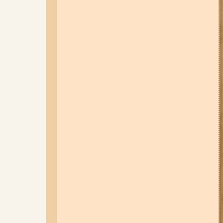
дев'ятиповерхівки і влучив у
квартиру: двоє людей поранені
(фото, відео)
04-08-26 12:35
Побиття, "ями" та
накази стріляти по своїх:
опублікували розслідування про
225-й окремий штурмовий полк,
що зараз знаходиться на
Запорізькому напрямку
05-08-26 07:50
Військові рф
атакували дитячу лікарню та
муніципальний автобус у
Запоріжжі (фото, відео)
01-08-26 22:20
Росіяни
атакували Запоріжжя та
область дронами та КАБами:
загинула людина, у місті
сталася велика пожежа (фото,
відео)