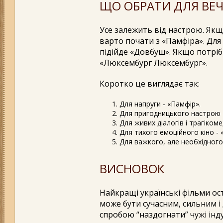
ЩО ОБРАТИ ДЛЯ ВЕЧ
Усе залежить від настрою. Якщ
варто почати з «Памфіра». Дл
підійде «Довбуш». Якщо потрібн
«Люксембург Люксембург».
Коротко це виглядає так:
Для напруги - «Памфір».
Для пригодницького настрою 
Для живих діалогів і трагіком
Для тихого емоційного кіно - «
Для важкого, але необхідного 
ВИСНОВОК
Найкращі українські фільми ос
може бути сучасним, сильним і
спробою “наздогнати” чужі індус