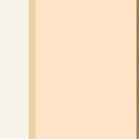
05-08-26 12:16
У Запорізькій
області ресторан оштрафували
більш ніж на 600 тисяч гривень:
що виявила податкова
06-08-26 09:14
Світло
відключать у 6 районах
Запоріжжя: де не буде
електроенергії 6 серпня
07-08-26 08:56
У п’яти районах
Запоріжжя вимикатимуть
світло: адреси
04-08-26 11:14
Що зміниться для
жителів Запоріжжя з серпня:
нові виплати, допомога ВПО та
зміни для ФОПів
03-08-26 09:03
Без світла у 6
районах Запоріжжя: де 3 серпня
відбудуться планові та
термінові відключення
електроенергії
06-08-26 07:49
У Запоріжжі
шахед пробив дах