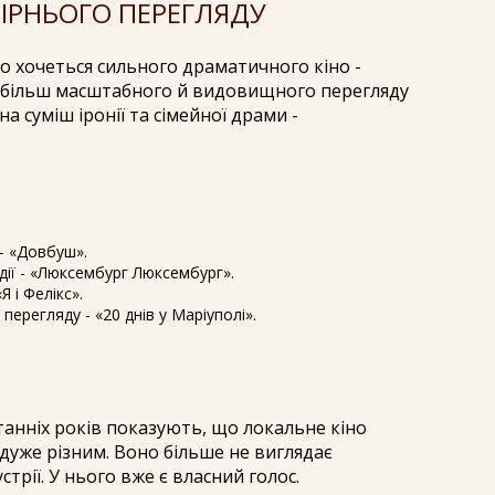
ІРНЬОГО ПЕРЕГЛЯДУ
о хочеться сильного драматичного кіно -
я більш масштабного й видовищного перегляду
а суміш іронії та сімейної драми -
- «Довбуш».
едії - «Люксембург Люксембург».
Я і Фелікс».
перегляду - «20 днів у Маріуполі».
танніх років показують, що локальне кіно
 дуже різним. Воно більше не виглядає
трії. У нього вже є власний голос.