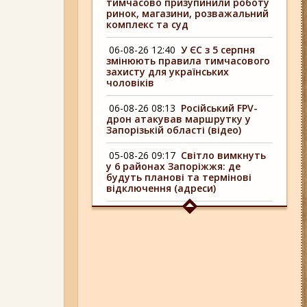
тимчасово призупинили роботу
ринок, магазини, розважальний
комплекс та суд
06-08-26 12:40
У ЄС з 5 серпня
змінюють правила тимчасового
захисту для українських
чоловіків
06-08-26 08:13
Російський FPV-
дрон атакував маршрутку у
Запорізькій області (відео)
05-08-26 09:17
Світло вимкнуть
у 6 районах Запоріжжя: де
будуть планові та термінові
відключення (адреси)
04-08-26 09:16
У 6 районах
Запоріжжя сьогодні
відключають світло: адреси
06-08-26 17:11
Три заклади із
Запоріжжя стали фіналістами
української ресторанної премії