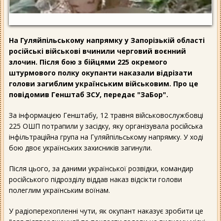
На Гуляйпільському напрямку у Запорізькій області
російські військові вчинили черговий воєнний
злочин. Після бою з бійцями 225 окремого
штурмового полку окупанти наказали відрізати
голови загиблим українським військовим. Про це
повідомив Генштаб ЗСУ, передає "ЗаБор".
За інформацією Генштабу, 12 травня військовослужбовці
225 ОШП потрапили у засідку, яку організувала російська
інфільтраційна група на Гуляйпільському напрямку. У ході
бою двоє українських захисників загинули.
Після цього, за даними української розвідки, командир
російського підрозділу віддав наказ відсікти голови
полеглим українським воїнам.
У радіоперехопленні чути, як окупант наказує зробити це