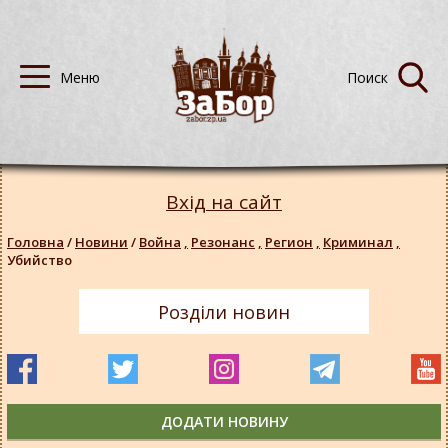
Вхід на сайт
Головна
/
Новини
/
Война
,
Резонанс
,
Регион
,
Криминал
,
Убийство
Розділи новин
ДОДАТИ НОВИНУ