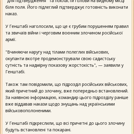
"для підтвердження" та покласти голови на видному місці
біля поля. Його підлеглий підтверджує готовність виконати
наказ.
У Генштабі наголосили, що це є грубим порушенням правил
та звичаїв війни і черговим воєнним злочином російської
армії.
"Вчиняючи наругу над тілами полеглих військових,
окупанти вкотре продемонстрували свою садистську
сутність та надмірну показову жорстокість", — заявили у
Генштабі.
Також там повідомили, що підрозділ російських військових,
який причетний до злочину, вже попередньо встановлений.
За наявною інформацією, командир цього підрозділу раніше
вже віддавав накази щодо знущань над українськими
військовополоненими.
У Генштабі підкреслили, що всі причетні до цього злочину
будуть встановлені та покарані.