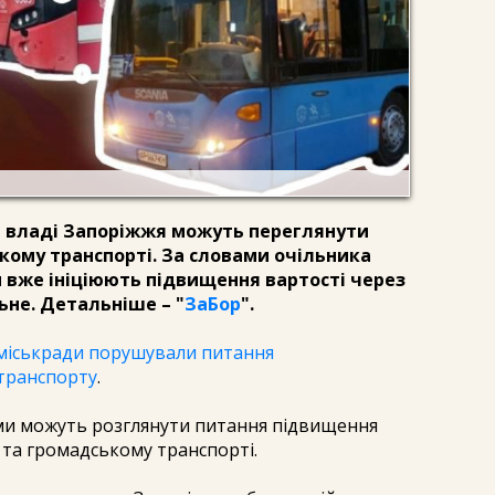
й владі Запоріжжя можуть переглянути
кому транспорті. За словами очільника
 вже ініціюють підвищення вартості через
ьне. Детальніше – "
ЗаБор
".
ії міськради порушували питання
транспорту
.
ми можуть розглянути питання підвищення
 та громадському транспорті.