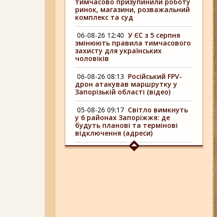
тимчасово призупинили роботу
ринок, магазини, розважальний
комплекс та суд
06-08-26 12:40
У ЄС з 5 серпня
змінюють правила тимчасового
захисту для українських
чоловіків
06-08-26 08:13
Російський FPV-
дрон атакував маршрутку у
Запорізькій області (відео)
05-08-26 09:17
Світло вимкнуть
у 6 районах Запоріжжя: де
будуть планові та термінові
відключення (адреси)
04-08-26 09:16
У 6 районах
Запоріжжя сьогодні
відключають світло: адреси
06-08-26 17:11
Три заклади із
Запоріжжя стали фіналістами
української ресторанної премії