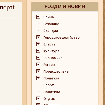
РОЗДІЛИ НОВИН
порті:
Война
Резонанс
Скандал
Городское хозяйство
Власть
Культура
Экономика
Регион
Происшествие
Пользуха
Спорт
Политика
Отдых