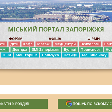
МІСЬКИЙ ПОРТАЛ ЗАПОРІЖЖЯ
ФОРУМ
АФІША
ФІРМИ
ати
Діти
Кафе
Масаж
Медцентри
Психологи
Ван
іжжя
Довідка
ЗМІ Запоріжжя
Вулиці
Транспорт
Но
Ціни
Моніторинг
Пользуха
Петиції
Машина часу
КАТИ У РОЗДІЛІ
ПОШУК ПО ВСЬОМУ 