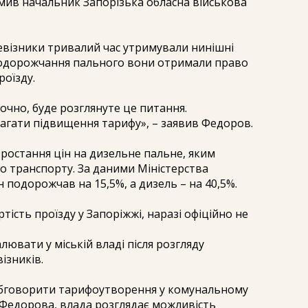
омив начальник Запорізька обласна військова
евізники тривалий час утримували нинішні
подорожчання пального вони отримали право
роїзду.
чно, буде розглянуте це питання.
гати підвищення тарифу», – заявив Федоров.
зростання цін на дизельне пальне, яким
го транспорту. За даними Міністерства
н подорожчав на 15,5%, а дизель – на 40,5%.
ість проїзду у Запоріжжі, наразі офіційно не
ювати у міській владі після розгляду
ізників.
бговорити тарифоутворення у комунальному
 Федорова, влада розглядає можливість