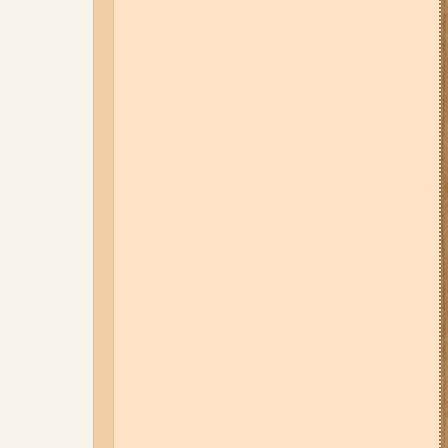
05-08-26 12:16
У Запорізькій
області ресторан оштрафували
більш ніж на 600 тисяч гривень:
що виявила податкова
07-08-26 08:56
У п’яти районах
Запоріжжя вимикатимуть
світло: адреси
06-08-26 09:14
Світло
відключать у 6 районах
Запоріжжя: де не буде
електроенергії 6 серпня
04-08-26 11:14
Що зміниться для
жителів Запоріжжя з серпня:
нові виплати, допомога ВПО та
зміни для ФОПів
03-08-26 09:03
Без світла у 6
районах Запоріжжя: де 3 серпня
відбудуться планові та
термінові відключення
електроенергії
07-08-26 13:35
Нові маршрути
громадського транспорту через