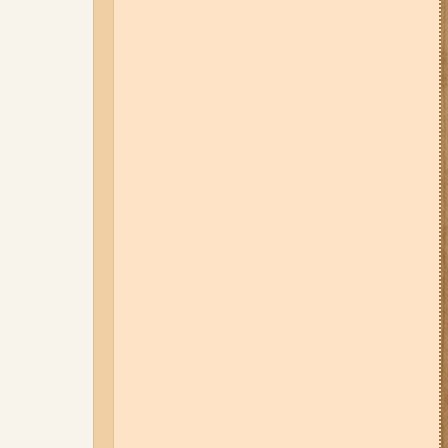
Набережну та Бабурку – чи
користуються вони попитом?
06-08-26 07:49
У Запоріжжі
шахед пробив дах
дев'ятиповерхівки і влучив у
квартиру: двоє людей поранені
(фото, відео)
04-08-26 12:35
Побиття, "ями" та
накази стріляти по своїх:
опублікували розслідування про
225-й окремий штурмовий полк,
що зараз знаходиться на
Запорізькому напрямку
05-08-26 07:50
Військові рф
атакували дитячу лікарню та
муніципальний автобус у
Запоріжжі (фото, відео)