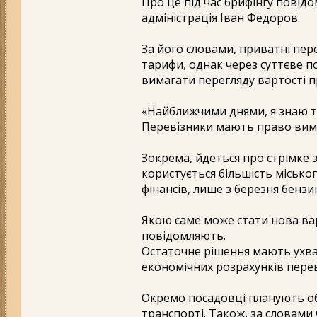
Про це під час брифінгу повід
адміністрація Іван Федоров.
За його словами, приватні пер
тарифи, однак через суттєве 
вимагати перегляду вартості п
«Найближчими днями, я знаю то
Перевізники мають право вима
Зокрема, йдеться про стрімке 
користується більшість місько
фінансів, лише з березня бензи
Якою саме може стати нова варт
повідомляють.
Остаточне рішення мають ухвал
економічних розрахунків перев
Окремо посадовці планують о
транспорті. Також, за словами