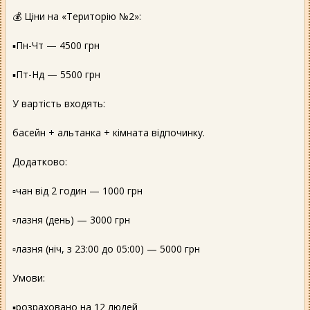
💰 Ціни на «Територію №2»:
▪️Пн-Чт — 4500 грн
▪️Пт-Нд — 5500 грн
У вартість входять:
басейн + альтанка + кімната відпочинку.
Додатково:
▫️чан від 2 годин — 1000 грн
▫️лазня (день) — 3000 грн
▫️лазня (ніч, з 23:00 до 05:00) — 5000 грн
Умови:
▪️розраховано на 12 людей