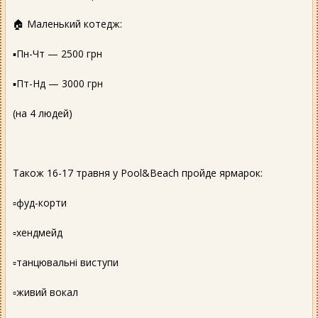
🏠 Маленький котедж:
▪️Пн-Чт — 2500 грн
▪️Пт-Нд — 3000 грн
(на 4 людей)
Також 16-17 травня у Pool&Beach пройде ярмарок:
▫️фуд-корти
▫️хендмейд
▫️танцювальні виступи
▫️живий вокал