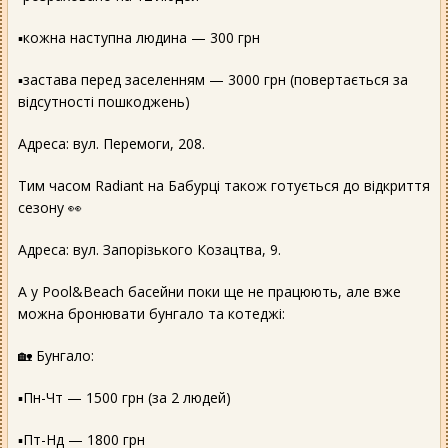
▪️кожна наступна людина — 300 грн
▪️застава перед заселенням — 3000 грн (повертається за
відсутності пошкоджень)
Адреса: вул. Перемоги, 208.
Тим часом Radiant на Бабурці також готується до відкриття
сезону 👀
Адреса: вул. Запорізького Козацтва, 9.
А у Pool&Beach басейни поки ще не працюють, але вже
можна бронювати бунгало та котеджі:
🏡 Бунгало:
▪️Пн-Чт — 1500 грн (за 2 людей)
▪️Пт-Нд — 1800 грн