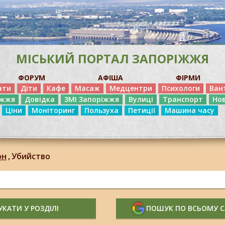
МІСЬКИЙ ПОРТАЛ ЗАПОРІЖЖЯ
ФОРУМ
АФІША
ФІРМИ
ати
Діти
Кафе
Масаж
Медцентри
Психологи
Ван
іжжя
Довідка
ЗМІ Запоріжжя
Вулиці
Транспорт
Но
Ціни
Моніторинг
Пользуха
Петиції
Машина часу
он
,
Убийство
КАТИ У РОЗДІЛІ
ПОШУК ПО ВСЬОМУ 