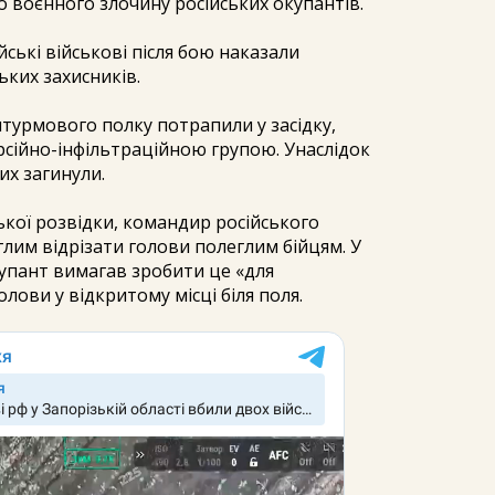
о воєнного злочину російських окупантів.
ські військові після бою наказали
ьких захисників.
штурмового полку потрапили у засідку,
рсійно-інфільтраційною групою. Унаслідок
их загинули.
ької розвідки, командир російського
глим відрізати голови полеглим бійцям. У
пант вимагав зробити це «для
лови у відкритому місці біля поля.