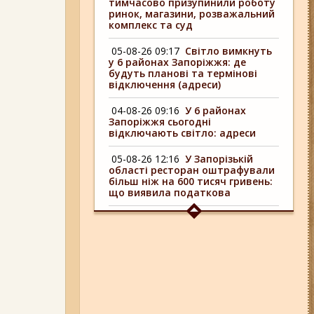
тимчасово призупинили роботу
ринок, магазини, розважальний
комплекс та суд
05-08-26 09:17
Світло вимкнуть
у 6 районах Запоріжжя: де
будуть планові та термінові
відключення (адреси)
04-08-26 09:16
У 6 районах
Запоріжжя сьогодні
відключають світло: адреси
05-08-26 12:16
У Запорізькій
області ресторан оштрафували
більш ніж на 600 тисяч гривень:
що виявила податкова
04-08-26 11:14
Що зміниться для
жителів Запоріжжя з серпня:
нові виплати, допомога ВПО та
зміни для ФОПів
01-08-26 14:10
Стали відомі
подробиці ДТП з
неповнолітньою
мотоциклісткою на Космосі в