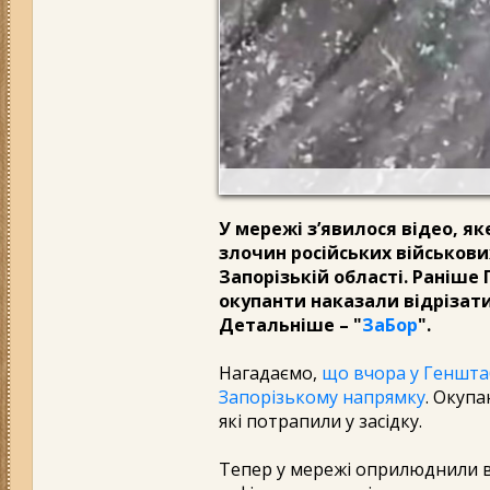
У мережі з’явилося відео, я
злочин російських військови
Запорізькій області. Раніше
окупанти наказали відрізат
Детальніше – "
ЗаБор
".
Нагадаємо,
що вчора у Генштаб
Запорізькому напрямку
. Окупа
які потрапили у засідку.
Тепер у мережі оприлюднили ві