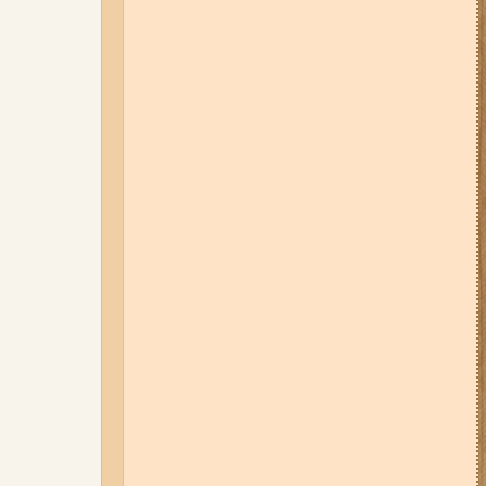
Запоріжжі (фото, відео)
31-07-26 08:22
Щонайменше
шість вибухів і масштабна
пожежа: вночі росіяни вдарили
по Запоріжжю (фото, відео)
31-07-26 09:33
У трьох районах
Запоріжжя сьогодні
вимикатимуть світло: повний
список адрес
06-08-26 09:14
Світло
відключать у 6 районах
Запоріжжя: де не буде
електроенергії 6 серпня
03-08-26 09:03
Без світла у 6
районах Запоріжжя: де 3 серпня
відбудуться планові та
термінові відключення
електроенергії
01-08-26 22:20
Росіяни
атакували Запоріжжя та
область дронами та КАБами: