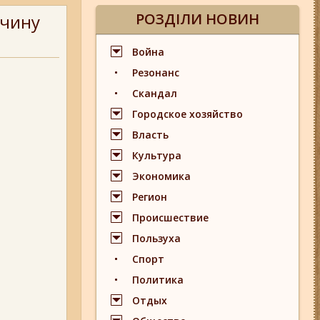
РОЗДІЛИ НОВИН
очину
Война
Резонанс
Скандал
Городское хозяйство
Власть
Культура
Экономика
Регион
Происшествие
Пользуха
Спорт
Политика
Отдых