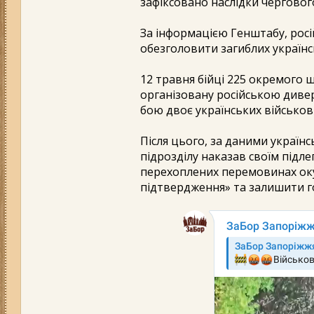
зафіксовано наслідки черговог
За інформацією Генштабу, росій
обезголовити загиблих українс
12 травня бійці 225 окремого 
організовану російською диве
бою двоє українських військов
Після цього, за даними українс
підрозділу наказав своїм підле
перехоплених перемовинах оку
підтвердження» та залишити го