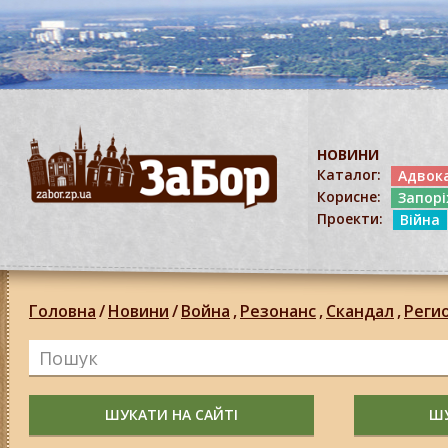
НОВИНИ
Каталог:
Адвок
Корисне:
Запор
Проекти:
Війна
Головна
/
Новини
/
Война
,
Резонанс
,
Скандал
,
Реги
ШУКАТИ НА САЙТІ
ШУ