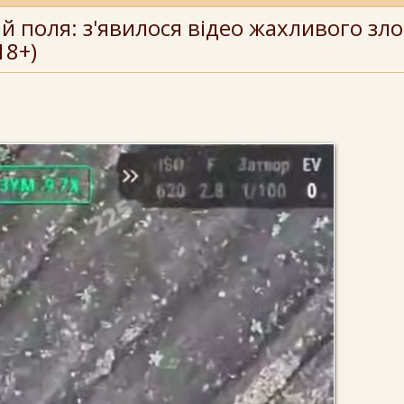
ай поля: з'явилося відео жахливого зл
18+)