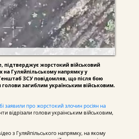
ке, підтверджує жорстокий військовий
х на Гуляйпільському напрямку у
 Генштаб ЗСУ повідомляв, що після бою
и голови загиблим українським військовим.
і заявили про жорстокий злочин росіян на
нти відрізали голови українським військовим,
део з Гуляйпільського напрямку, на якому