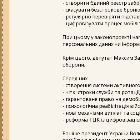
- створити Єдиний реєстр забр
- скасувати безстрокове броню
- регулярно перевіряти підстав
- цифровізувати процес мобіліз
При цьому у законопроєкті на
персональних даних чи інформа
Крім цього, депутат Максим За
оборони.
Серед них:
- створення системи активного
- чіткі строки служби та ротації
- гарантоване право на демобі
- психологічна реабілітація вій
- нові механізми виплат та соц
- реформа ТЦК із цифровізаціє
Раніше президент України Во