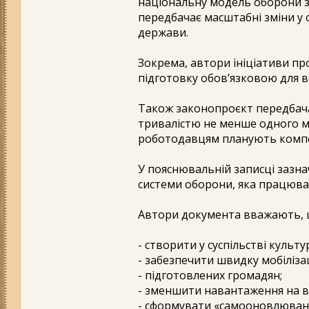
національну модель оборони 
передбачає масштабні зміни у 
держави.
Зокрема, автори ініціативи п
підготовку обов’язковою для в
Також законопроєкт передбач
тривалістю не менше одного мі
роботодавцям планують компе
У пояснювальній записці зазн
системи оборони, яка працюват
Автори документа вважають, 
- створити у суспільстві культ
- забезпечити швидку мобіліза
- підготовлених громадян;
- зменшити навантаження на в
- сформувати «самооновлювану