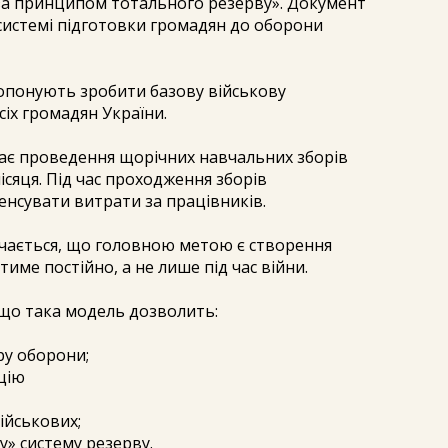
за принципом тотального резерву». Документ
системі підготовки громадян до оборони
ропонують зробити базову військову
сіх громадян України.
ає проведення щорічних навчальних зборів
сяця. Під час проходження зборів
нсувати витрати за працівників.
ачається, що головною метою є створення
име постійно, а не лише під час війни.
що така модель дозволить:
уру оборони;
цію
ійськових;
» систему резерву.