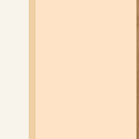
01-08-26 22:20
Росіяни
атакували Запоріжжя та
область дронами та КАБами:
загинула людина, у місті
сталася велика пожежа (фото,
відео)
04-08-26 12:35
Побиття, "ями" та
накази стріляти по своїх:
опублікували розслідування про
225-й окремий штурмовий полк,
що зараз знаходиться на
Запорізькому напрямку
06-08-26 07:49
У Запоріжжі
шахед пробив дах
дев'ятиповерхівки і влучив у
квартиру: двоє людей поранені
(фото, відео)
07-08-26 08:56
У п’яти районах
Запоріжжя вимикатимуть
світло: адреси