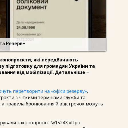
 та Резерв+
аконопроєкти, які передбачають
ву підготовку для громадян України та
вання від мобілізації. Детальніше –
очуть перетворити на «офіси резерву»
,
ракти з чіткими термінами служби та
ь, а правила бронювання й відстрочок можуть
стрували законопроєкт №15243 «Про