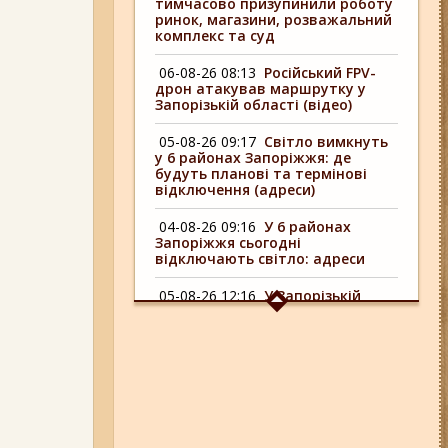
тимчасово призупинили роботу
ринок, магазини, розважальний
комплекс та суд
06-08-26 08:13
Російський FPV-
дрон атакував маршрутку у
Запорізькій області (відео)
05-08-26 09:17
Світло вимкнуть
у 6 районах Запоріжжя: де
будуть планові та термінові
відключення (адреси)
04-08-26 09:16
У 6 районах
Запоріжжя сьогодні
відключають світло: адреси
05-08-26 12:16
У Запорізькій
області ресторан оштрафували
більш ніж на 600 тисяч гривень:
що виявила податкова
06-08-26 09:14
Світло
відключать у 6 районах
Запоріжжя: де не буде
електроенергії 6 серпня