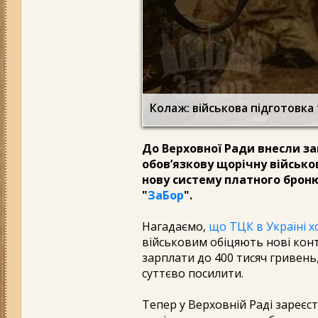
Колаж: військова підготовка
До Верховної Ради внесли з
обов’язкову щорічну військо
нову систему платного броню
"
ЗаБор
".
Нагадаємо,
що ТЦК в Україні х
військовим обіцяють нові конт
зарплати до 400 тисяч гривен
суттєво посилити.
Тепер у Верховній Раді зареє