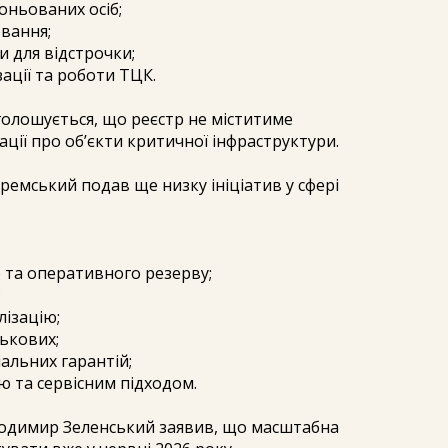
оньованих осіб;
вання;
и для відстрочки;
ації та роботи ТЦК.
голошується, що реєстр не міститиме
ції про об’єкти критичної інфраструктури.
ремський подав ще низку ініціатив у сфері
 та оперативного резерву;
;
лізацію;
ськових;
іальних гарантій;
ю та сервісним підходом.
лодимир Зеленський заявив, що масштабна