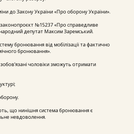
іни до Закону України «Про оборону України».
 законопроєкт №15237 «Про справедливе
 народний депутат Максим Заремський.
тему бронювання від мобілізації та фактично
мічного бронювання».
возобов’язані чоловіки зможуть отримати
уктурі;
оборону.
ть, що нинішня система бронювання є
льне невдоволення.