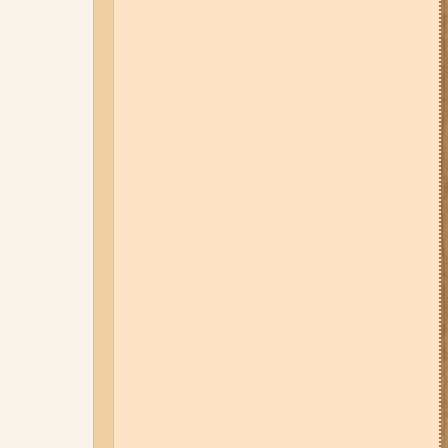
04-08-26 11:14
Що зміниться для
жителів Запоріжжя з серпня:
нові виплати, допомога ВПО та
зміни для ФОПів
06-08-26 17:11
Три заклади із
Запоріжжя стали фіналістами
української ресторанної премії
01-08-26 14:10
Стали відомі
подробиці ДТП з
неповнолітньою
мотоциклісткою на Космосі в
Запоріжжі (фото, відео)
06-08-26 12:40
У ЄС з 5 серпня
змінюють правила тимчасового
захисту для українських
чоловіків
03-08-26 09:03
Без світла у 6
районах Запоріжжя: де 3 серпня
відбудуться планові та
термінові відключення
електроенергії