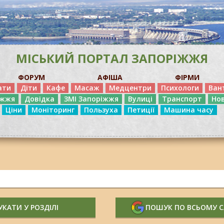
МІСЬКИЙ ПОРТАЛ ЗАПОРІЖЖЯ
ФОРУМ
АФІША
ФІРМИ
ати
Діти
Кафе
Масаж
Медцентри
Психологи
Ван
іжжя
Довідка
ЗМІ Запоріжжя
Вулиці
Транспорт
Но
Ціни
Моніторинг
Пользуха
Петиції
Машина часу
КАТИ У РОЗДІЛІ
ПОШУК ПО ВСЬОМУ 