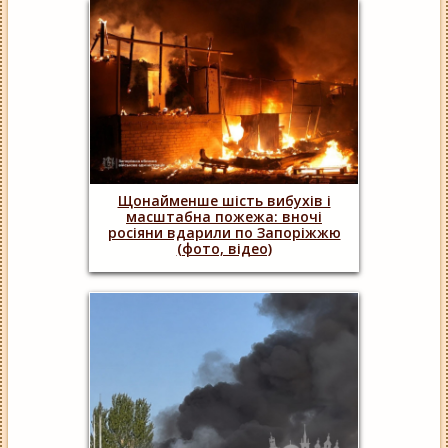
Щонайменше шість вибухів і
масштабна пожежа: вночі
росіяни вдарили по Запоріжжю
(фото, відео)