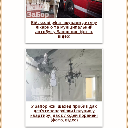
Військові рф атакували дитячу
лікарню та муніципальний
автобус у Запоріжжі (фото,
відео)
У Запоріжжі шахед пробив дах
дев'ятиповерхівки і влучив у
квартиру: двоє людей поранені
(фото, відео)