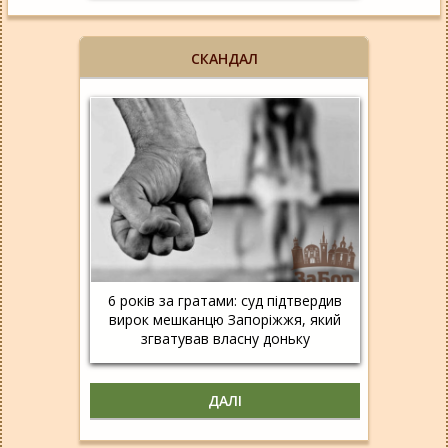
СКАНДАЛ
6 років за гратами: суд підтвердив
вирок мешканцю Запоріжжя, який
згватував власну доньку
ДАЛІ