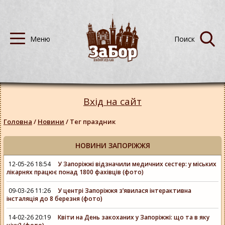
Вхід на сайт
Головна
/
Новини
/
Тег праздник
НОВИНИ ЗАПОРІЖЖЯ
12-05-26 18:54
У Запоріжжі відзначили медичних сестер: у міських
лікарнях працює понад 1800 фахівців (фото)
09-03-26 11:26
У центрі Запоріжжя з’явилася інтерактивна
інсталяція до 8 березня (фото)
14-02-26 20:19
Квіти на День закоханих у Запоріжжі: що та в яку