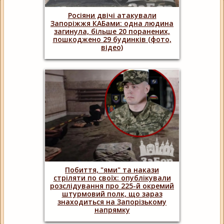
Росіяни двічі атакували
Запоріжжя КАБами: одна людина
загинула, більше 20 поранених,
пошкоджено 29 будинків (фото,
відео)
Побиття, "ями" та накази
стріляти по своїх: опублікували
розслідування про 225-й окремий
штурмовий полк, що зараз
знаходиться на Запорізькому
напрямку