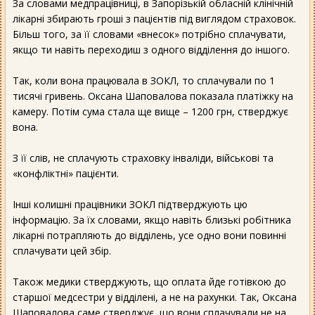
За словами медпрацівниці, в Запорізькій обласній клінічній
лікарні збирають гроші з пацієнтів під виглядом страховок.
Більш того, за її словами «внесок» потрібно сплачувати,
якщо ти навіть переходиш з одного відділення до іншого.
Так, коли вона працювала в ЗОКЛ, то сплачували по 1
тисячі гривень. Оксана Шаповалова показала платіжку на
камеру. Потім сума стала ще вище – 1200 грн, стверджує
вона.
З її слів, не сплачують страховку інваліди, військові та
«конфліктні» пацієнти.
Інші колишні працівники ЗОКЛ підтверджують цю
інформацію. За їх словами, якщо навіть близькі робітника
лікарні потрапляють до відділень, усе одно вони повинні
сплачувати цей збір.
Також медики стверджують, що оплата йде готівкою до
старшої медсестри у відділені, а не на рахунки. Так, Оксана
Шаповалова саме стверджує, що вони сплачували не на