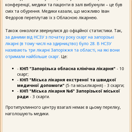
конференції, медики та пацієнти в залі вибухнули – це був
сміх та обурення. Медики казали, що можливо Іван
Федоров переплутав їх з Обласною лікарнею.
Також онкологи звернулися до офіційної статистики. Так,
за даними від НСЗУ з початку року скарг на запорізькі
лікарні (в тому числі на здирництво) було 28. В НСЗУ
називають три лікарні Запоріжжя та області, на які вони
отримали найбільше скарг.
Це:
-
КНП "Запорізька обласна клінічна лікарня"
- 10
скарг;
-
КНП "Міська лікарня екстреної та швидкої
медичної допомоги"
(5-та міськлікарня) - 3 скарги;
-
КНП "Міська лікарня №6" Запорізької міської
ради
- 3 скарги.
Протипухлинного центру взагалі немає в цьому переліку,
наголошують медики.