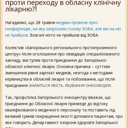
проти переходу в обласну клінічну
лікарню?!
Нагадаємо, що 28 травня
медики провели прес-
конференцію, на яку запросили голову ЗОВА, але він на неї
не прийшов
. Взагалі ніхто не прийшов від ЗОВА.
Колектив «Запорізького регіонального протипухлинного
центру» після оголошення про ліквідацію спеціалізованого
закладу, виступив проти приєднання до Запорізької
обласної клінічної лікарні. Основна причина – суттєве
зменшення рівня зарплат медиків, незгода з методами
керівництва в обласній лікарні та побоювання, що після
знизиться якість лікування онкохворих.
приєднання
Так, профспілка Запорізького онкоцентру вважає, що
приєднання до Обласної лікарні призведе до відтоку
кваліфікованого медичного персоналу та поставить під
великий сумнів покращення якості допомоги пацієнтам, про
яке говорить Департамент охорони здоров’я Запорізької