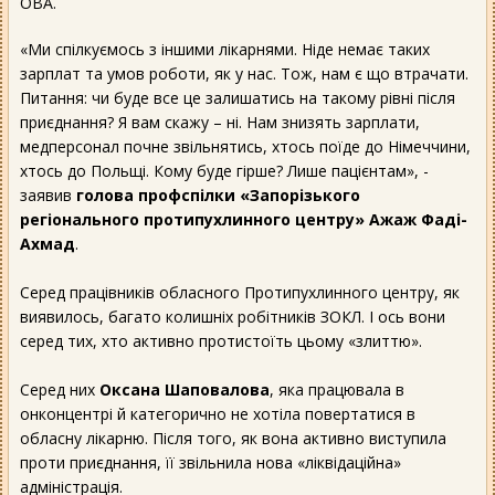
ОВА.
«Ми спілкуємось з іншими лікарнями. Ніде немає таких
зарплат та умов роботи, як у нас. Тож, нам є що втрачати.
Питання: чи буде все це залишатись на такому рівні після
приєднання? Я вам скажу – ні. Нам знизять зарплати,
медперсонал почне звільнятись, хтось поїде до Німеччини,
хтось до Польщі. Кому буде гірше? Лише пацієнтам», -
заявив
голова профспілки «Запорізького
регіонального протипухлинного центру» Ажаж Фаді-
Ахмад
.
Серед працівників обласного Протипухлинного центру, як
виявилось, багато колишніх робітників ЗОКЛ. І ось вони
серед тих, хто активно протистоїть цьому «злиттю».
Серед них
Оксана Шаповалова
, яка працювала в
онконцентрі й категорично не хотіла повертатися в
обласну лікарню. Після того, як вона активно виступила
проти приєднання, її звільнила нова «ліквідаційна»
адміністрація.