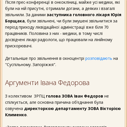
Після прес-конференції в онкокліниці, майже усі медики, які
були на ній присутні, отримали догани, а деяких і взагалі
звільнили. За даними
заступника головного лікаря Юрія
Борщака
, були звільнені, чи були змушені звільнитися за
період приходу ліквідаційної адміністрації вже біля 70
працівників. Половина з них - медики, в тому числі
досвідчені лікарі радіологи, що працювали на лінійному
прискорювачі.
Детальніше про звільнення в окноцентрі
розповідають
на
"Суспільному. Запоріжжя".
Аргументи Івана Федорова
З колективом ЗРПЦ
голова ЗОВА Іван Федоров
не
спілкується, але основна причина об’єднання була
озвучена
директоркою департаменту ЗОВА Вікторією
Клименко
.