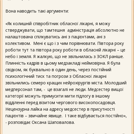
Вона наводить такі аргументи:
«Як колишній співробітник обласної лікарні, я можу
стверджувати, що тамтешня адміністрація абсолютно не
налаштована спілкуватись ані з пацієнтами, ані з
колективом. Мені є що і з чим порівнювати. Півтора року
роботи тут та півтора року роботи в обласній лікарні – це
небо і земля. Я жалкую, що не звільнилась з ЗОКЛ раніше.
Плинність кадрів в цьому медзакладі неймовірна. Я була
свідком, як буквально в один день, через постійний
психологічний тиск та погрози з Обласної лікарні
звільнились семеро кращих нейрохірургів міста. Молодший
медперсонал там, - це взагалі не люди. Медсестер вищої
категорії можуть примусити мити підлогу в іншому
відділенні перед візитом чергового високопосадовця.
Нецензурна лайка на адресу медсестер в присутності
пацієнтів – звичайне явище. І таке відбувається постійно»,
- розповідає Оксана Шаповалова.