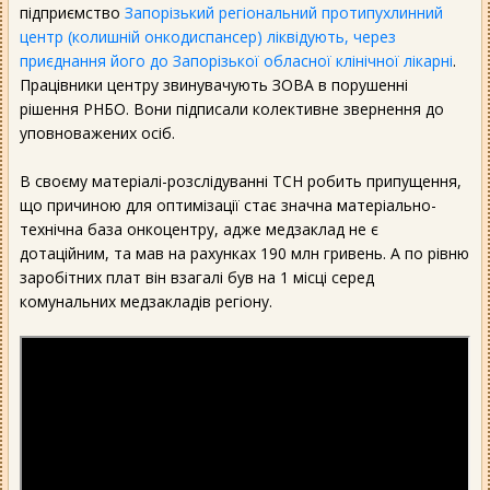
підприємство
Запорізький регіональний протипухлинний
центр (колишній онкодиспансер) ліквідують, через
приєднання його до Запорізької обласної клінічної лікарні
.
Працівники центру звинувачують ЗОВА в порушенні
рішення РНБО. Вони підписали колективне звернення до
уповноважених осіб.
В своєму матеріалі-розслідуванні ТСН робить припущення,
що причиною для оптимізації стає значна матеріально-
технічна база онкоцентру, адже медзаклад не є
дотаційним, та мав на рахунках 190 млн гривень. А по рівню
заробітних плат він взагалі був на 1 місці серед
комунальних медзакладів регіону.