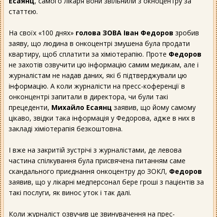
Есаянц
, самого лікаря вони звільнили з окноцентру за
статтєю.
На своїх «100 днях»
голова ЗОВА Іван Федоров
зробив
заяву, що людина в онкоцентрі змушена була продати
квартиру, щоб сплатити за хіміотерапію. Проте
Федоров
не захотів озвучити цю інформацію самим медикам, але і
журналістам не надав даних, які б підтверджували цю
інформацію. А коли журналісти на пресс-коференції в
онконцентрі запитали в директора, чи були такі
прецеденти,
Михайло Есаянц
заявив, що йому самому
цікаво, звідки така інформація у Федорова, адже в них в
закладі хіміотерапія безкоштовна.
І вже на закритій зустрічі з журналістами, де левова
частина спілкування була присвячена питанням саме
скандального приєднання онкоцентру до ЗОКЛ,
Федоров
заявив, що у лікарні медперсонал бере гроші з пацієнтів за
такі послуги, як винос уток і так далі.
Коли журналіст озвучив це звинувачення на прес-