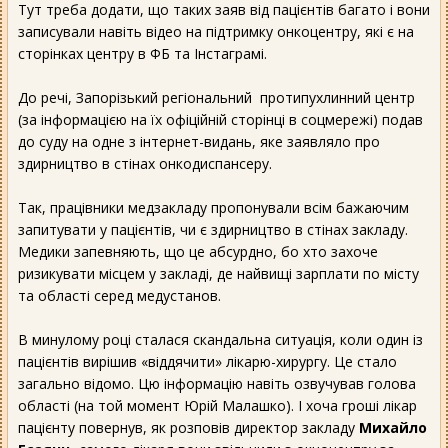
Тут треба додати, що таких заяв від пацієнтів багато і вони
записували навіть відео на підтримку онкоцентру, які є на
сторінках центру в ФБ та Інстаграмі.
До речі, Запорізький регіональний протипухлинний центр
(за інформацією на їх офіційній сторінці в соцмережі) подав
до суду на одне з інтернет-видань, яке заявляло про
здирництво в стінах онкодиспансеру.
Так, працівники медзакладу пропонували всім бажаючим
запитувати у пацієнтів, чи є здирництво в стінах закладу.
Медики запевняють, що це абсурдно, бо хто захоче
ризикувати місцем у закладі, де найвищі зарплати по місту
та області серед медустанов.
В минулому році сталася скандальна ситуація, коли один із
пацієнтів вирішив «віддячити» лікарю-хирургу. Це стало
загально відомо. Цю інформацію навіть озвучував голова
області (на той момент Юрій Малашко). І хоча гроші лікар
пацієнту повернув, як розповів директор закладу
Михайло