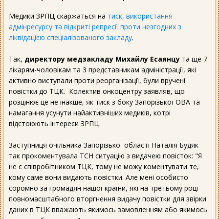
Медики ЗРПЦ скаржаться на
тиск, використання
адмінресурсу та відкриті репресії проти незгодних з
ліквідацією спеціалізованого закладу
.
Так,
директору медзакладу Михайлу Есаянцу
та ще 7
лікарям-чоловікам та 3 представникам адміністрації, які
активно виступали проти реорганізації, були вручені
повістки до ТЦК. Колектив онкоцентру заявляв, що
розцінює це не інакше, як тиск з боку Запорізької ОВА та
намагання усунути найактивніших медиків, котрі
відстоюють інтереси ЗРПЦ.
Заступниця очільника Запорізької області Наталія Будяк
так прокоментувала ТСН ситуацію з видачею повісток: "Я
не є співробітником ТЦК, тому не можу коментувати те,
кому саме вони видають повістки. Але мені особисто
соромно за громадян нашої країни, які на третьому році
повномасштабного вторгнення видачу повістки для звірки
даних в ТЦК вважають якимось замовленням або якимось