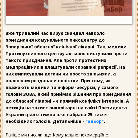
Вже тривалий час вирує скандал навколо
приєднання комунального онкоцентру до
Запорізької обласної клінічної лікарні. Так, медики
Протипухлинного центру активно виступили проти
такого приєднання. Але проти протестних
медпрацівників влаштували справжні репресії. На
них виписували догани чи просто звільняли, а
чоловікам роздавали повістки. При тому, як
вважають медики та інформ-ресурси, у самого
голови ЗОВА, який приймає рішення про приєднання
до обласної лікарні – є прямий конфлікт інтересів. А
петиція на захист онколікарні на сайті Президента
України цього тижня вже набрала 25 тисяч
необхідних голосів. Детальніше -
"ЗаБор"
.
Раніше ми писали, що Комунальне некомерційне