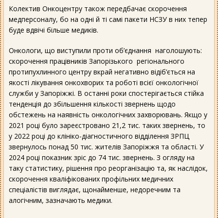
Колектив Онкоцентру також передбачає скорочення
медперсоналу, бо на одні й ті самі пакети НСЗУ в них тепер
буде вдвічі більше медиків.
Онкологи, що виступили проти об’єднання наголошують:
скорочення працівників Запорізького регіонального
протипухлинного центру вкрай негативно відіб’ється на
якості лікування онкохворих та роботі всієї онкологічної
служби у Запоріжжі. В останні роки спостерігається стійка
тенденція до збільшення кількості звернень щодо
обстежень на наявність онкологічних захворювань. Якщо у
2021 році було зареєстровано 21,2 тис. таких звернень, то
у 2022 році до клініко-діагностичного відділення ЗРПЦ
звернулось понад 50 тис. жителів Запоріжжя та області. У
2024 році показник зріс до 74 тис. звернень. З огляду на
таку статистику, рішення про реорганізацію та, як наслідок,
скорочення кваліфікованих профільних медичних
спеціалістів виглядає, щонайменше, недоречним та
алогічним, зазначають медики.