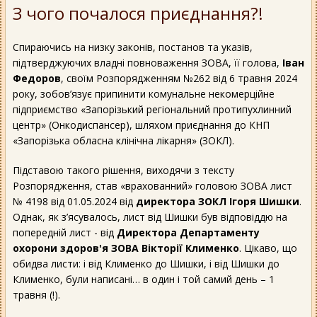
З чого почалося приєднання?!
Спираючись на низку законів, постанов та указів,
підтверджуючих владні повноваження ЗОВА, її голова,
Іван
Федоров
, своїм Розпорядженням №262 від 6 травня 2024
року, зобов’язує припинити комунальне некомерційне
підприємство «Запорізький регіональний протипухлинний
центр» (Онкодиспансер), шляхом приєднання до КНП
«Запорізька обласна клінічна лікарня» (ЗОКЛ).
Підставою такого рішення, виходячи з тексту
Розпорядження, став «врахованний» головою ЗОВА лист
№ 4198 від 01.05.2024 від
директора ЗОКЛ Ігоря Шишки
.
Однак, як з’ясувалось, лист від Шишки був відповіддю на
попередній лист - від
Директора Департаменту
охорони здоров'я ЗОВА Вікторії Клименко
. Цікаво, що
обидва листи: і від Клименко до Шишки, і від Шишки до
Клименко, були написані… в один і той самий день – 1
травня (!).