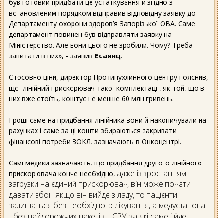
був готовий придбати це устаткування й згідно з
встановленим порядком відправив відповідну заявку до
Департаменту охорони здоров’я Запорізької ОВА. Саме
департамент повинен був відправляти заявку на
Міністерство. Але вони цього не зробили. Чому? Треба
запитати в них», - заявив
Есаянц
.
Стосовно ціни, директор Протипухлинного центру пояснив,
що лінійний прискорювач такої комплектації, як той, що в
них вже стоїть, коштує не менше 60 млн гривень.
Гроші саме на придбання лінійника вони й накопичували на
рахунках і саме за ці кошти збираються закривати
фінансові потреби ЗОКЛ, зазначають в Онкоцентрі.
Самі медики зазначають, що придбання другого лінійного
, адже із зростанням
прискорювача конче необхідно
загрузки на єдиний прискорювач, він може почати
давати збої і якщо він вийде з ладу, то пацієнти
залишаться без необхідного лікування, а медустанова
- без найдорожчих пакетів НСЗУ, за які саме і йде