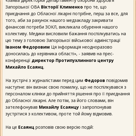
«Заява директорки Департаменту охорони здоров’я
Запорізької ОВА
Вікторії Клименко
про те, що
приєднання до Обласної лікарні потрібне, перш за все, для
того, аби за рахунок нашого медзакладу закривати
фінансові потреби ЗОКЛ, викликала обурення нашого
колективу. Медики висловили бажання поспілкуватись на
цю тему з головою Запорізької військової адміністрації
Іваном Федоровим
Ця інформація неодноразово
доносилась до керівника області», - заявив на прес-
конференції
директор Протипухлинного центру
Михайло Есаянц
.
На зустрічі з журналістами перед цим
Федоров
повідомив
наступне: він визнає свою помилку, що не поспілкувався з
персоналом клініки до прийняття рішення про її приєднання
до Обласної лікарні. Але потім, за його словами, він
зателефонував
Михайлу Есаянцу
і запропонував
зустрітися з колективом, проте той йому відмовив.
На це
Есаянц
розповів свою версію подій: