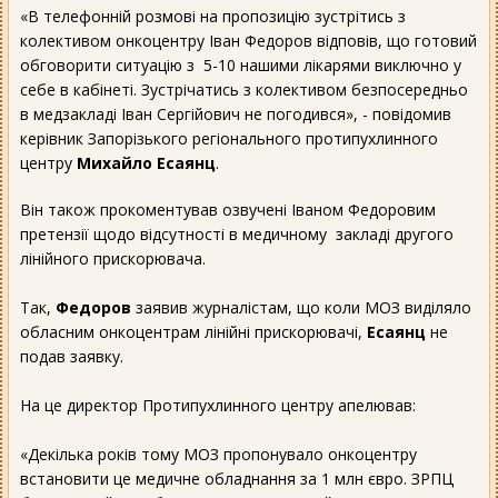
«В телефонній розмові на пропозицію зустрітись з
колективом онкоцентру Іван Федоров відповів, що готовий
обговорити ситуацію з 5-10 нашими лікарями виключно у
себе в кабінеті. Зустрічатись з колективом безпосередньо
в медзакладі Іван Сергійович не погодився», - повідомив
керівник Запорізького регіонального протипухлинного
центру
Михайло Есаянц
.
Він також прокоментував озвучені Іваном Федоровим
претензії щодо відсутності в медичному закладі другого
лінійного прискорювача.
Так,
Федоров
заявив журналістам, що коли МОЗ виділяло
обласним онкоцентрам лінійні прискорювачі,
Есаянц
не
подав заявку.
На це директор Протипухлинного центру апелював:
«Декілька років тому МОЗ пропонувало онкоцентру
встановити це медичне обладнання за 1 млн євро. ЗРПЦ