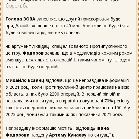
боротьба.
Голова ЗОВА
запевняє, що другий прискорювач буде
придбаний і дешевше ніж за 40 млн. Але коли це буде і яка
буде комплектація, він не уточнює.
Як аргумент ліквідації спеціалізованого Протипухлинного
центру,
Федоров
заявив, що в медзакладі з кожним роком
зменшується кількість операцій і, таким чином, тут згодом
взагалі не буде операцій.
Михайло Есаянц
відповів, що це неправдива інформація.
У 2021 році, коли Протипухлинний центр працював на всю
область, в них було 2200 операцій. В перший рік війни,
незважаючи на ситуацію в країні та окуповані 70% регіону,
кількість операцій в них зменшились приблизно на 150. А у
2023 році вони були такими ж як і показники 2021 року.
Неправдиву інформацію містіть і відповідь
Івана
Федорова
нардепу
Артему Кунаєву
по ситуації в