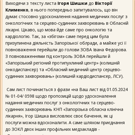
Виходячи з тексту листа
Ігоря Шишки
до
Вікторії
Клименко
, в нього попередньо запитувалось, що він
думає стосовно удосконалення надання медичних послуг з
онкологічних та серцево-судинних захворювань в Обласній
лікарні. Цікаво, що мова йде саме про онкологію та
кардіологію. Так, за «збігом» саме перед цим була
призупинена діяльність Запорізької облради, а майже усі її
повноваження перейшли до голови ЗОВА Івана Федорова.
З повноваженнями під контроль ЗОВА перейшли й
«Запорізький регіоний протипухлиний центр» (колишній
онкодиспансер) та «Обласний медичний центр серцево-
судинних захворювань» (колишній кардіодиспансер, ЛСУ).
Сам лист починається з фрази «на Ваш лист від 01.05.2024
№ 01-04/ 0598 щодо пропозицій щодо удосконалення
надання медичних послуг з онкологічних та серцево-
судинних захворювань КНП «Запорізька обласна клінічна
лікарня», Ігор Шишка висловлює своє бачення, як ці
послуги можна вдосконалити. А саме шляхом приєднання
до ЗОКЛ двох інших профільних медзакладів -