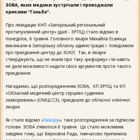
ЗОВА, яких медики зустрічали і проводжали
криками "Ганьба".
Про ліквідацію КНП «Запорізький регіональний
протипухлинний центр» (далі - ЗРПЦ) стало відомо в
понеділок, 6 травня. Головного лікаря Михайла Есаянца
викликали в Запорізьку обласну адміністрацію і повідомили
про приєднання центру до ЗОКЛ. Так, в лікарні
стверджують, що не знали про таку «реформу» і їм навіть
не дали можливості надати своїх аргументів проти такого
приєднання.
Нагадаємо, що розпорядженням ЗОВА, КП ЗРПЦ та КП
«Обласний медичний центр серцево-судинних
захворювань» (ОМЦССЗ), приєднали до обласної клінічної
лікарні.
Як стало відомо «
ЗаБору
», таке розпорядження за підписом
голови ЗОВА з’явилося 6 травня. Це стало можливим
завдяки тому, що Верховна Рада, тимчасово припинила