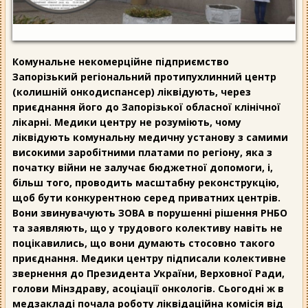
Комунальне некомерційне підприємство
Запорізький регіональний протипухлинний центр
(колишній онкодиспансер) ліквідують, через
приєднання його до Запорізької обласної клінічної
лікарні. Медики центру не розуміють, чому
ліквідують комунальну медичну установу з самими
високими заробітними платами по регіону, яка з
початку війни не залучає бюджетної допомоги, і,
більш того, проводить масштабну реконструкцію,
щоб бути конкурентною серед приватних центрів.
Вони звинувачують ЗОВА в порушенні рішення РНБО
та заявляють, що у трудового колективу навіть не
поцікавились, що вони думають стосовно такого
приєднання. Медики центру підписали колективне
звернення до Президента України, Верховної Ради,
голови Мінздраву, асоціації онкологів. Сьогодні ж в
медзакладі почала роботу ліквідаційна комісія від