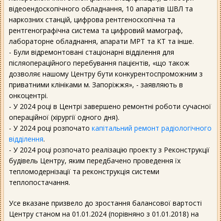
відеоендоскопічного обладнання, 10 апаратів ШВЛ та
наркозних станцій, цифрова рентгеноскопічна та
рентгенографічна система та цифровий мамограф,
лабораторне обладнання, апарати МРТ та КТ та інше.
- Були відремонтовані стаціонарні відділення для
післяопераційного перебування пацієнтів, «що також
дозволяє нашому Центру бути конкурентоспроможним з
приватними клініками м. Запоріжжя», - заявляють в
онкоцентрі.
- У 2024 році в Центрі завершено ремонтні роботи сучасної
операційної (хірургії одного дня).
- У 2024 році розпочато
капітальний ремонт радіологічного
відділення
.
- У 2024 році розпочато реалізацію проекту з Реконструкції
будівель Центру, яким передбачено проведення їх
тепломодернізації та реконструкція системи
теплопостачання.
Усе вказане призвело до зростання балансової вартості
Центру станом на 01.01.2024 (порівняно з 01.01.2018) на