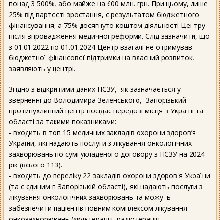
понад 3 500%, або майже на 600 млн. грн. При цьому, лише
25% від вартості зростання, є результатом бюджетного
фінансування, а 75% досягнуто коштом діяльності Центру
після впровадження медичної реформи. Слід зазначити, що
з 01.01.2022 по 01.01.2024 Центр взагалі не отримував
бюджетної фінансової підтримки на власний розвиток,
заявляють у центрі.
Згідно з відкритими даних НСЗУ, як зазначається у
зверненні до Володимира Зеленського, Запорізький
протипухлинний центр посідає передові місця в Україні та
області за такими показниками:
- входить в топ 15 медичних закладів охорони здоров’я
України, які надають послуги з лікування онкологічних
захворювань по сумі укладеного договору з НСЗУ на 2024
рік (всього 113).
- входить до переліку 22 закладів охорони здоров'я України
(та є єдиним в Запорізькій області), які надають послуги з
лікування онкологічних захворювань та можуть
забезпечити пацієнтів повним комплексом лікування
онкозахворювань (хімієтерапія, радіотерапія,