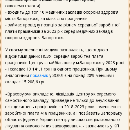
онкогематологія).
- входить до топ 10 медичних закладів охорони здоров’я
міста Запоріжжя, за кількістю працівників.
- займає провідну позицію за рівнем середньої заробітної
плати працівників за 2023 рік серед медичних закладів
охорони здоров'я Запоріжжя.
У своєму зверненні медики зазначають, що згідно з
відкритими даних НСЗУ, середня заробітна плата
працівників Центру є найбільшою у м.Запоріжжя у 2023 році
- і складає 19 141,1 грн на одного працівника. При цьому
аналогічний
показник
у ЗОКЛ є на понад 20% меншим і
складає 15 208,6 грн. .
«Враховуючи викладене, ліквідація Центру як окремого
самостійного закладу, призведе не тільки до анулювання
всіх досягнень працівників за 2018-2023 роки і зменшенню
заробітної плати 418 працівників, а і позбавить Запорізьку
область (єдину в Україні) центру високо спеціалізованого
лікування онкологічних захворювань», - зазначають у КП