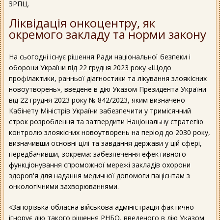
ЗРПЦ.
Ліквідація онкоцентру, як
окремого закладу та норми закону
На сьогодні існує рішення Ради національної безпеки і
оборони України від 22 грудня 2023 року «Щодо
профілактики, ранньої діагностики та лікування злоякісних
новоутворень», введене в дію Указом Президента України
від 22 грудня 2023 року № 842/2023, яким визначено
Кабінету Міністрів України забезпечити у тримісячний
строк розроблення та затвердити Національну стратегію
контролю злоякісних новоутворень на період до 2030 року,
визначивши основні цілі та завдання держави у цій сфері,
передбачивши, зокрема: забезпечення ефективного
функціонування спроможної мережі закладів охорони
здоров'я для надання медичної допомоги пацієнтам з
онкологічними захворюваннями.
«Запорізька обласна військова адміністрація фактично
ігнорує дію такого рішення РНБО, введеного в дію Указом