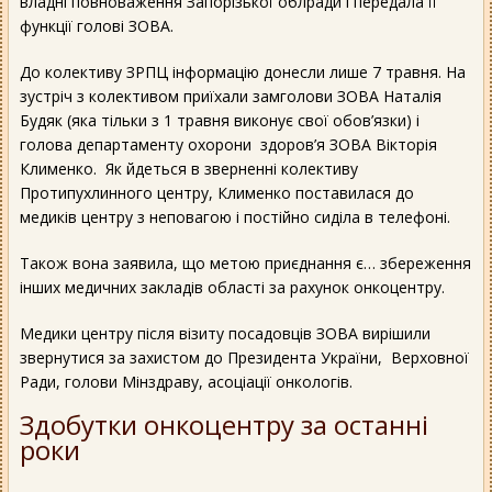
владні повноваження Запорізької облради і передала її
функції голові ЗОВА.
До колективу ЗРПЦ інформацію донесли лише 7 травня. На
зустріч з колективом приїхали замголови ЗОВА Наталія
Будяк (яка тільки з 1 травня виконує свої обов’язки) і
голова департаменту охорони здоров’я ЗОВА Вікторія
Клименко. Як йдеться в зверненні колективу
Протипухлинного центру, Клименко поставилася до
медиків центру з неповагою і постійно сиділа в телефоні.
Також вона заявила, що метою приєднання є… збереження
інших медичних закладів області за рахунок онкоцентру.
Медики центру після візиту посадовців ЗОВА вирішили
звернутися за захистом до Президента України, Верховної
Ради, голови Мінздраву, асоціації онкологів.
Здобутки онкоцентру за останні
роки