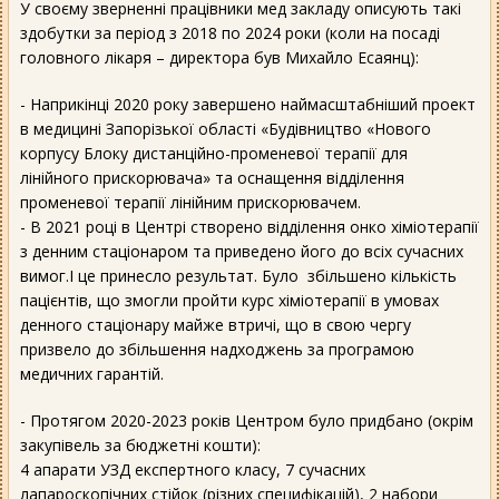
У своєму зверненні працівники мед закладу описують такі
здобутки за період з 2018 по 2024 роки (коли на посаді
головного лікаря – директора був Михайло Есаянц):
- Наприкінці 2020 року завершено наймасштабніший проект
в медицині Запорізької області «Будівництво «Нового
корпусу Блоку дистанційно-променевої терапії для
лінійного прискорювача» та оснащення відділення
променевої терапії лінійним прискорювачем.
- В 2021 році в Центрі створено відділення онко хіміотерапії
з денним стаціонаром та приведено його до всіх сучасних
вимог.І це принесло результат. Було збільшено кількість
пацієнтів, що змогли пройти курс хіміотерапії в умовах
денного стаціонару майже втричі, що в свою чергу
призвело до збільшення надходжень за програмою
медичних гарантій.
- Протягом 2020-2023 років Центром було придбано (окрім
закупівель за бюджетні кошти):
4 апарати УЗД експертного класу, 7 сучасних
лапароскопічних стійок (різних специфікацій), 2 набори