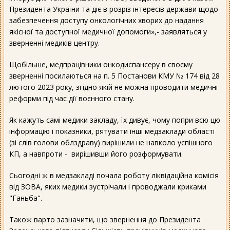
Президента України та діє в розріз інтересів держави щодо
забезпечення доступу онкологічних хворих до надання
якісної та доступної медичної допомоги»,- заявляться у
зверненні медиків центру.
Щобільше, медпрацівники онкодиспансеру в своєму
зверненні посилаються на п. 5 Постанови КМУ № 174 від 28
лютого 2023 року, згідно якій не можна проводити медичні
реформи під час дії воєнного стану.
Як кажуть самі медики закладу, їх дивує, чому попри всю цю
інформацію і показники, рятувати інші медзаклади області
(зі слів голови облздраву) вирішили не навколо успішного
КП, а навпроти - вирішивши його розформувати.
Сьогодні ж в медзакладі почала роботу ліквідаційна комісія
від ЗОВА, яких медики зустрічали і проводжали криками
"Ганьба".
Також варто зазначити, що звернення до Президента