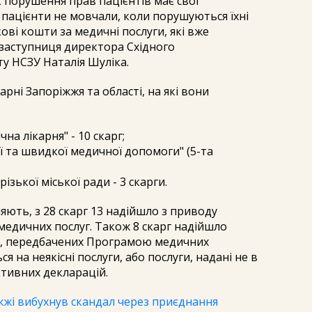
 порушення прав пацієнтів має свої
 пацієнти не мовчали, коли порушуються їхні
ві кошти за медичні послуги, які вже
 заступниця директора Східного
у НСЗУ Наталія Шуліка.
рні Запоріжжя та області, на які вони
чна лікарня" - 10 скарг;
ої та швидкої медичної допомоги" (5-та
ізької міської ради - 3 скарги.
яють, з 28 скарг 13 надійшло з приводу
медичних послуг. Також 8 скарг надійшло
г, передбачених Програмою медичних
я на неякісні послуги, або послуги, надані не в
ктивних декларацій.
жжі вибухнув скандал через приєднання