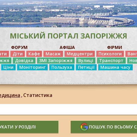
МІСЬКИЙ ПОРТАЛ ЗАПОРІЖЖЯ
ФОРУМ
АФІША
ФІРМИ
ати
Діти
Кафе
Масаж
Медцентри
Психологи
Ван
іжжя
Довідка
ЗМІ Запоріжжя
Вулиці
Транспорт
Но
Ціни
Моніторинг
Пользуха
Петиції
Машина часу
едицина
,
Статистика
КАТИ У РОЗДІЛІ
ПОШУК ПО ВСЬОМУ 