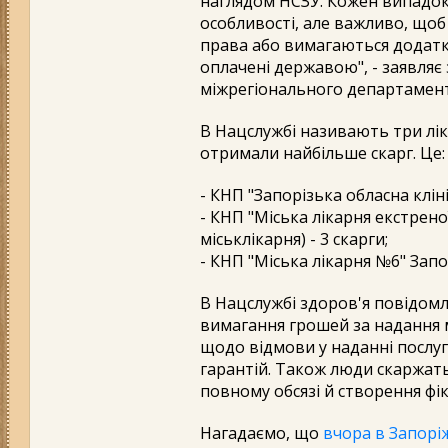
наглядом НСЗУ. Кожен випадок
особливості, але важливо, щоб
права або вимагаються додатко
оплачені державою", - заявляє
міжрегіонального департамент
В Нацслужбі називають три ліка
отримали найбільше скарг. Це:
- КНП "Запорізька обласна кліні
- КНП "Міська лікарня екстрен
міськлікарня) - 3 скарги;
- КНП "Міська лікарня №6" Запор
В Нацслужбі здоров'я повідомл
вимагання грошей за надання 
щодо відмови у наданні послу
гарантій. Також люди скаржатьс
повному обсязі й створення фі
Нагадаємо, що
вчора в Запорі