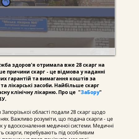
ужба здоров'я отримала вже 28 скарг на
ше причини скарг - це відмова у наданні
их гарантій та вимагання коштів за
 та лікарські засоби. Найбільше скарг
сну клінічну лікарню. Про це "
ЗаБору
"
ЗУ.
з Запорізької області подали 28 скарг щодо
рнях. Важливо розуміти, що подача скарги - це
к у вдосконалення медичної системи. Медичні
ять скарги, перебувають під особливим