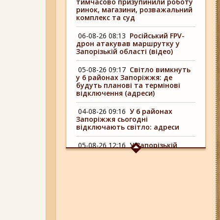
тимчасово призупинили роботу
ринок, магазини, розважальний
комплекс та суд
06-08-26 08:13
Російський FPV-
дрон атакував маршрутку у
Запорізькій області (відео)
05-08-26 09:17
Світло вимкнуть
у 6 районах Запоріжжя: де
будуть планові та термінові
відключення (адреси)
04-08-26 09:16
У 6 районах
Запоріжжя сьогодні
відключають світло: адреси
05-08-26 12:16
У Запорізькій
області ресторан оштрафували
більш ніж на 600 тисяч гривень:
що виявила податкова
06-08-26 17:11
Три заклади із
Запоріжжя стали фіналістами
української ресторанної премії