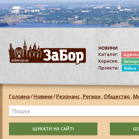
НОВИНИ
Каталог:
Адвок
Корисне:
Запор
Проекти:
Війна
Головна
/
Новини
/
Резонанс
,
Регион
,
Общество
,
М
ШУКАТИ НА САЙТІ
ШУ