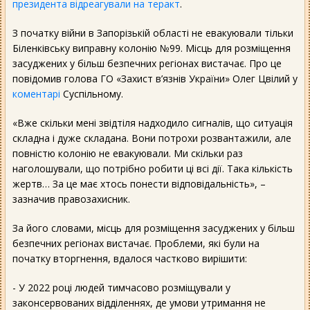
президента відреагували на теракт
.
З початку війни в Запорізькій області не евакуювали тільки
Біленківську виправну колонію №99. Місць для розміщення
засуджених у більш безпечних регіонах вистачає. Про це
повідомив голова ГО «Захист в’язнів України» Олег Цвілий у
коментарі
Суспільному.
«Вже скільки мені звідтіля надходило сигналів, що ситуація
складна і дуже складана. Вони потрохи розвантажили, але
повністю колонію не евакуювали. Ми скільки раз
наголошували, що потрібно робити ці всі дії. Така кількість
жертв… За це має хтось понести відповідальність», –
зазначив правозахисник.
За його словами, місць для розміщення засуджених у більш
безпечних регіонах вистачає. Проблеми, які були на
початку вторгнення, вдалося частково вирішити:
- У 2022 році людей тимчасово розміщували у
законсервованих відділеннях, де умови утримання не