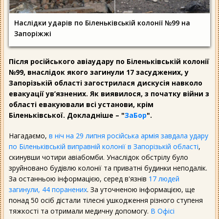
Наслідки ударів по Біленьківській колонії №99 на
Запоріжжі
Після російського авіаудару по Біленьківській колонії
№99, внаслідок якого загинули 17 засуджених, у
Запорізькій області загострилася дискусія навколо
евакуації ув’язнених. Як виявилося, з початку війни з
області евакуювали всі установи, крім
Біленьківської. Докладніше – "
ЗаБор
".
Нагадаємо,
в ніч на 29 липня російська армія завдала удару
по Біленьківській виправній колонії в Запорізькій області
,
скинувши чотири авіабомби. Унаслідок обстрілу було
зруйновано будівлю колонії та приватні будинки неподалік.
За останньою інформацією, серед в'язнів
17 людей
загинули, 44 поранених
. За уточненою інформацією, ще
понад 50 осіб дістали тілесні ушкодження різного ступеня
тяжкості та отримали медичну допомогу.
В Офісі