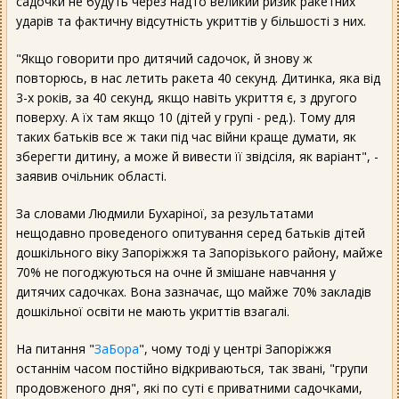
садочки не будуть через надто великий ризик ракетних
ударів та фактичну відсутність укриттів у більшості з них.
"Якщо говорити про дитячий садочок, й знову ж
повторюсь, в нас летить ракета 40 секунд. Дитинка, яка від
3-х років, за 40 секунд, якщо навіть укриття є, з другого
поверху. А їх там якщо 10 (дітей у групі - ред.). Тому для
таких батьків все ж таки під час війни краще думати, як
зберегти дитину, а може й вивести її звідсіля, як варіант", -
заявив очільник області.
За словами Людмили Бухаріної, за результатами
нещодавно проведеного опитування серед батьків дітей
дошкільного віку Запоріжжя та Запорізького району, майже
70% не погоджуються на очне й змішане навчання у
дитячих садочках. Вона зазначає, що майже 70% закладів
дошкільної освіти не мають укриттів взагалі.
На питання "
ЗаБора
", чому тоді у центрі Запоріжжя
останнім часом постійно відкриваються, так звані, "групи
продовженого дня", які по суті є приватними садочками,