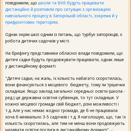
повідомили, що
школи та ВНЗ будуть працювати
дистанційно й розповіли про ситуацію з організацією
навчального процесу в Запорізькій області, зокрема й у
прифронтових територіях
.
Однак окрім шкіл одним із питань, що турбує запоріжців, є
робота дитячих садочків у місті.
На брифінгу представники обласної влади повідомили, що
дитячі садки будуть продовжувати працювати, однак лише
у дистанційному форматі.
"Дитячі садки, на жаль, їх кількість набагато скоротилась,
вони фінансуються з місцевого бюджету, тому їм трішечки
складніше. Якщо заклад загальної середньої освіти (школа -
ред.) це державна освітня субвенція, то тут складніше. У
кожної місцевої громади свій бюджет, різні можливості і
т.д. Але у нас немає жодної громади, де б не працювала
хоча б мінімально 3-5 садочків і т.д. Я наголошую, що, так їх
кількість скоротилась, але тим не менш вони продовжують
надавати освітні послуги в дистанційному форматі", -