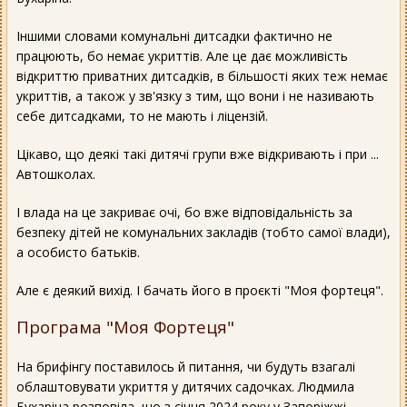
Іншими словами комунальні дитсадки фактично не
працюють, бо немає укриттів. Але це дає можливість
відкриттю приватних дитсадків, в більшості яких теж немає
укриттів, а також у зв'язку з тим, що вони і не називають
себе дитсадками, то не мають і ліцензій.
Цікаво, що деякі такі дитячі групи вже відкривають і при ...
Автошколах.
І влада на це закриває очі, бо вже відповідальність за
безпеку дітей не комунальних закладів (тобто самої влади),
а особисто батьків.
Але є деякий вихід. І бачать його в проєкті "Моя фортеця".
Програма "Моя Фортеця"
На брифінгу поставилось й питання, чи будуть взагалі
облаштовувати укриття у дитячих садочках. Людмила
Бухаріна розповіла, що з січня 2024 року у Запоріжжі