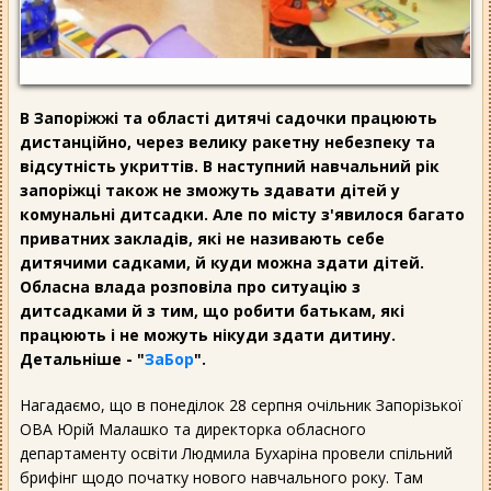
В Запоріжжі та області дитячі садочки працюють
дистанційно, через велику ракетну небезпеку та
відсутність укриттів. В наступний навчальний рік
запоріжці також не зможуть здавати дітей у
комунальні дитсадки. Але по місту з'явилося багато
приватних закладів, які не називають себе
дитячими садками, й куди можна здати дітей.
Обласна влада розповіла про ситуацію з
дитсадками й з тим, що робити батькам, які
працюють і не можуть нікуди здати дитину.
Детальніше - "
ЗаБор
".
Нагадаємо, що в понеділок 28 серпня очільник Запорізької
ОВА Юрій Малашко та директорка обласного
департаменту освіти Людмила Бухаріна провели спільний
брифінг щодо початку нового навчального року. Там