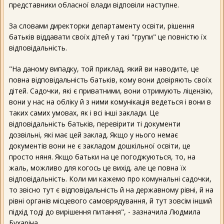
представники обласної влади відповіли наступне.
За словами директорки департаменту освіти, рішення
батьків віддавати своїх дітей у такі "групи" це повністю їх
відповідальність.
"На даному випадку, той приклад, який ви наводите, це
повна відповідальність батьків, кому вони довіряють своїх
дітей. Садочки, які є приватними, вони отримують ліцензію,
вони у нас на обліку й з ними комунікація ведеться і вони в
таких самих умовах, як і всі інші заклади. Це
відповідальність батьків, перевірити ті документи
дозвільні, які має цей заклад. Якщо у нього немає
документів вони не є закладом дошкільної освіти, це
просто няня. Якщо батьки на це погоджуються, то, на
жаль, можливо для когось це вихід, але це повна їх
відповідальність. Коли ми кажемо про комунальні садочки,
то звісно тут є відповідальність й на державному рівні, й на
рівні органів місцевого самоврядування, й тут зовсім інший
підхід тоді до вирішення питання", - зазначила Людмила
Бухаріна.