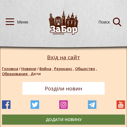
Вхід на сайт
Головна
/
Новини
/
Война
,
Резонанс
,
Общество
,
Образование
,
Дети
Розділи новин
ДОДАТИ НОВИНУ