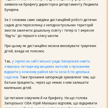
заявила на брифінгу директорка департаменту Людмила
Бухаріна.
За її словами саме завдяки дистанційній роботі дитячих
садків діти переселенці з непідконтрольних територій
змогли закінчити дошкільну освіту і тепер із 1 вересня
"йдуть" до першого класу школи.
При цьому як дистанційно можна виховувати трирічних
дітей, влада не пояснює.
Так,
у серпні на сайті міської ради Запоріжжя навіть
з'явилась петиція від місцевих жителів з проханням
відкрити у кожному районі міста хоча б по декілька
садочків
. Таке прохання запоріжців зумовлене тим, що
батьки працюють, через що немає з ким залишати
маленьких дітей.
Це питання озвучили й на брифінгу. На що голова
Запорізької ОВА Юрій Малашко відповів, що відкривати