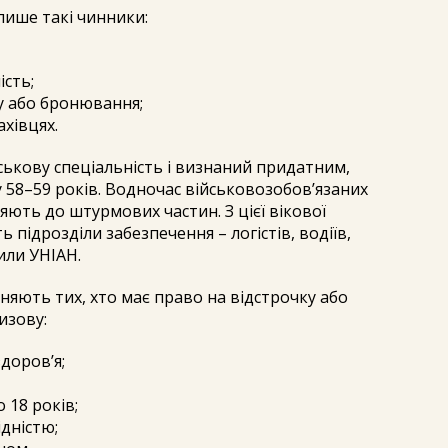
ише такі чинники:
ість;
ку або бронювання;
ахівцях.
ськову спеціальність і визнаний придатним,
 58–59 років. Водночас військовозобов’язаних
яють до штурмових частин. З цієї вікової
підрозділи забезпечення – логістів, водіїв,
или УНІАН.
ьняють тих, хто має право на відстрочку або
изову:
здоров’я;
о 18 років;
ідністю;