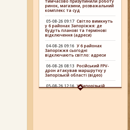
тимчасово призупинили роботу
ринок, магазини, розважальний
комплекс та суд
05-08-26 09:17
Світло вимкнуть
у 6 районах Запоріжжя: де
будуть планові та термінові
відключення (адреси)
04-08-26 09:16
У 6 районах
Запоріжжя сьогодні
відключають світло: адреси
06-08-26 08:13
Російський FPV-
дрон атакував маршрутку у
Запорізькій області (відео)
05-08-26 12:16
У Запорізькій
області ресторан оштрафували
більш ніж на 600 тисяч гривень:
що виявила податкова
06-08-26 09:14
Світло
відключать у 6 районах
Запоріжжя: де не буде
електроенергії 6 серпня