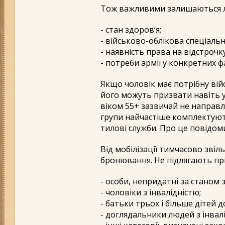
Тож важливими залишаються л
- стан здоров’я;
- військово-облікова спеціальн
- наявність права на відстроч
- потреби армії у конкретних ф
Якщо чоловік має потрібну вій
його можуть призвати навіть у
віком 55+ зазвичай не направл
групи найчастіше комплектують 
тилові служби. Про це повідом
Від мобілізації тимчасово звіл
бронювання. Не підлягають пр
- особи, непридатні за станом 
- чоловіки з інвалідністю;
- батьки трьох і більше дітей д
- доглядальники людей з інвал