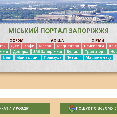
МІСЬКИЙ ПОРТАЛ ЗАПОРІЖЖЯ
ФОРУМ
АФІША
ФІРМИ
ати
Діти
Кафе
Масаж
Медцентри
Психологи
Ван
іжжя
Довідка
ЗМІ Запоріжжя
Вулиці
Транспорт
Но
Ціни
Моніторинг
Пользуха
Петиції
Машина часу
КАТИ У РОЗДІЛІ
ПОШУК ПО ВСЬОМУ 