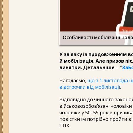
Особливості мобілізації чолов
У зв'язку із продовженням во
й мобілізація. Але призов піс
винятки. Детальніше – "
ЗаБ
Нагадаємо,
що з 1 листопада щ
відстрочки від мобілізації
.
Відповідно до чинного законода
військовозобов’язані чоловіки 
чоловіки у 50–59 років призив
повістки їм потрібно пройти ві
ТЦК.