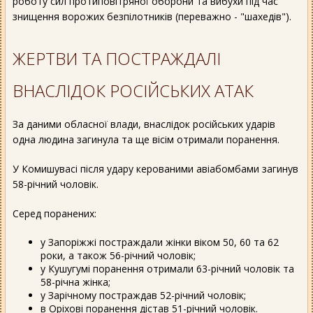
роботу сил протиповітряної оборони та вибухи під час
знищення ворожих безпілотників (переважно - "шахедів").
ЖЕРТВИ ТА ПОСТРАЖДАЛІ
ВНАСЛІДОК РОСІЙСЬКИХ АТАК
За даними обласної влади, внаслідок російських ударів
одна людина загинула та ще вісім отримали поранення.
У Комишувасі після удару керованими авіабомбами загинув
58-річний чоловік.
Серед поранених:
у Запоріжжі постраждали жінки віком 50, 60 та 62
роки, а також 56-річний чоловік;
у Кушугумі поранення отримали 63-річний чоловік та
58-річна жінка;
у Зарічному постраждав 52-річний чоловік;
в Оріхові поранення дістав 51-річний чоловік.