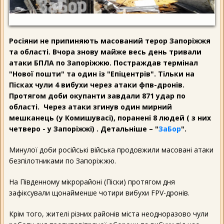
Росіяни не припиняють масований терор Запоріжжя
та області. Вчора знову майже весь день тривали
атаки БПЛА по Запоріжжю. Постраждав термінал
"Нової пошти" та один із "Епіцентрів". Тільки на
Пісках чули 4 вибухи через атаки фпв-дронів.
Протягом доби окупанти завдали 871 удар по
області. Через атаки згинув один мирний
мешканець (у Комишувасі), поранені 8 людей ( з них
четверо - у Запоріжжі) . Детальніше – "
ЗаБор
".
Минулої доби російські війська продовжили масовані атаки
безпілотниками по Запоріжжю.
На Південному мікрорайоні (Піски) протягом дня
зафіксували щонайменше чотири вибухи FPV-дронів.
Крім того, жителі різних районів міста неодноразово чули