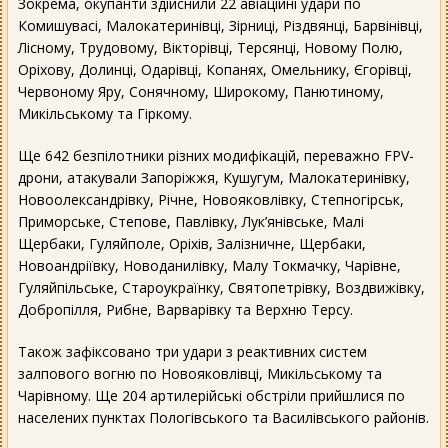
Зокрема, окупанти здійснили 22 авіаційні удари по
Комишувасі, Малокатеринівці, Зірниці, Різдвянці, Барвінівці,
Лісному, Трудовому, Вікторівці, Терсянці, Новому Полю,
Оріхову, Долинці, Одарівці, Копанях, Омельнику, Єгорівці,
Червоному Яру, Сонячному, Широкому, Панютиному,
Микільському та Гіркому.
Ще 642 безпілотники різних модифікацій, переважно FPV-
дрони, атакували Запоріжжя, Кушугум, Малокатеринівку,
Новоолександрівку, Річне, Новояковлівку, Степногірськ,
Приморське, Степове, Павлівку, Лук’янівське, Малі
Щербаки, Гуляйполе, Оріхів, Залізничне, Щербаки,
Новоандріївку, Новоданилівку, Малу Токмачку, Чарівне,
Гуляйпільське, Староукраїнку, Святопетрівку, Воздвижівку,
Добропілля, Рибне, Варварівку та Верхню Терсу.
Також зафіксовано три удари з реактивних систем
залпового вогню по Новояковлівці, Микільському та
Чарівному. Ще 204 артилерійські обстріли прийшлися по
населених пунктах Пологівського та Василівського районів.