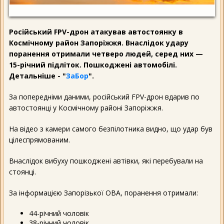
Російський FPV-дрон атакував автостоянку в
Космічному район Запоріжжя. Внаслідок удару
поранення отримали четверо людей, серед них —
15-річний підліток. Пошкоджені автомобілі.
Детальніше - "
ЗаБор
".
За попередніми даними, російський FPV-дрон вдарив по
автостоянці у Космічному районі Запоріжжя.
На відео з камери самого безпілотника видно, що удар був
цілеспрямованим.
Внаслідок вибуху пошкоджені автівки, які перебували на
стоянці.
За інформацією Запорізької ОВА, поранення отримали:
44-річний чоловік
38-річний чоловік