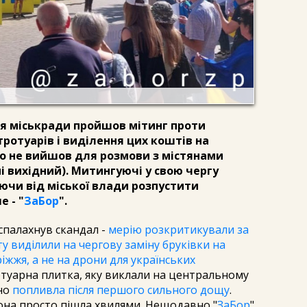
біля міськради пройшов мітинг проти
ротуарів і виділення цих коштів на
хто не вийшов для розмови з містянами
ні вихідний). Митингуючі у свою чергу
чи від міської влади розпустити
 - "
ЗаБор
".
 спалахнув скандал -
мерію розкритикували за
у виділили на чергову заміну бруківки на
жжя, а не на дрони для українських
ротуарна плитка, яку виклали на центральному
ьно
попливла після першого сильного дощу
.
 вона просто пішла хвилями. Нещодавно "
ЗаБор
"