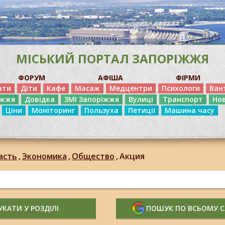
МІСЬКИЙ ПОРТАЛ ЗАПОРІЖЖЯ
ФОРУМ
АФІША
ФІРМИ
ати
Діти
Кафе
Масаж
Медцентри
Психологи
Ван
іжжя
Довідка
ЗМІ Запоріжжя
Вулиці
Транспорт
Но
Ціни
Моніторинг
Пользуха
Петиції
Машина часу
асть
,
Экономика
,
Общество
,
Акция
КАТИ У РОЗДІЛІ
ПОШУК ПО ВСЬОМУ 