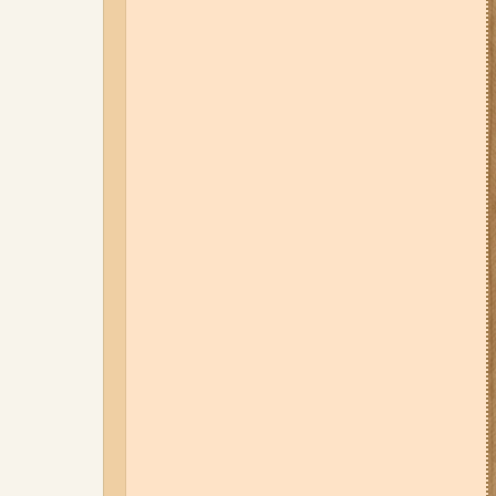
05-08-26 12:16
У Запорізькій
області ресторан оштрафували
більш ніж на 600 тисяч гривень:
що виявила податкова
07-08-26 08:56
У п’яти районах
Запоріжжя вимикатимуть
світло: адреси
06-08-26 09:14
Світло
відключать у 6 районах
Запоріжжя: де не буде
електроенергії 6 серпня
04-08-26 11:14
Що зміниться для
жителів Запоріжжя з серпня:
нові виплати, допомога ВПО та
зміни для ФОПів
03-08-26 09:03
Без світла у 6
районах Запоріжжя: де 3 серпня
відбудуться планові та
термінові відключення
електроенергії
07-08-26 13:35
Нові маршрути
громадського транспорту через