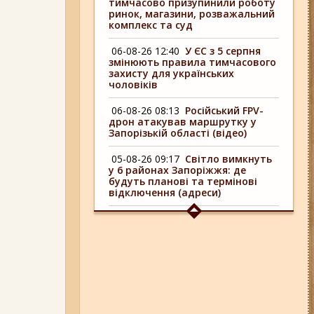
тимчасово призупинили роботу
ринок, магазини, розважальний
комплекс та суд
06-08-26 12:40
У ЄС з 5 серпня
змінюють правила тимчасового
захисту для українських
чоловіків
06-08-26 08:13
Російський FPV-
дрон атакував маршрутку у
Запорізькій області (відео)
05-08-26 09:17
Світло вимкнуть
у 6 районах Запоріжжя: де
будуть планові та термінові
відключення (адреси)
04-08-26 09:16
У 6 районах
Запоріжжя сьогодні
відключають світло: адреси
06-08-26 17:11
Три заклади із
Запоріжжя стали фіналістами
української ресторанної премії