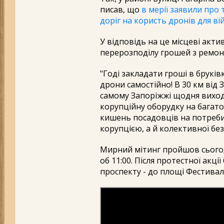
писав, що
в мерії заявили про
доріг на користь дронів для ві
У відповідь на це місцеві акти
перерозподілу грошей з ремонт
"Годі закладати гроші в брукі
дрони самостійно! В 30 км від 
самому Запоріжжі щодня виходя
корупційну оборудку на багат
кишень посадовців на потреби
корупцією, а й колективної без
Мирний мітинг пройшов сьогодні
об 11:00. Після протестної акції
проспекту - до площі Фестивал