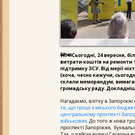
🚧❗️🔊Сьогодні, 24 вересня, 
витрати коштів на ремонти т
підтримку ЗСУ. Від мерії ні
(хоча, чесно кажучи, сьогод
склали меморандум, вимагаю
громадську раду. Докладніше
Нагадаємо, влітку в Запоріжжі
те, що гроші з міського бюджет
центральному проспекті Запорі
військових
. До того ж нова т
проспекті Запоріжжя, буквал
Так, у районі вулиці Гагаріна