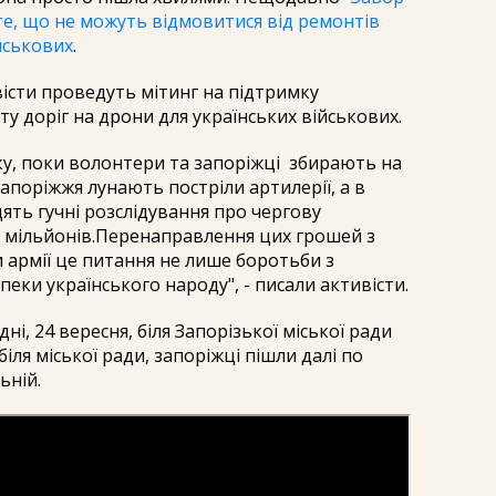
 те, що не можуть відмовитися від ремонтів
йськових
.
вісти проведуть мітинг на підтримку
у доріг на дрони для українських військових.
вку, поки волонтери та запоріжці збирають на
Запоріжжя лунають постріли артилерії, а в
ть гучні розслідування про чергову
о мільйонів.Перенаправлення цих грошей з
 армії це питання не лише боротьби з
пеки українського народу", - писали активісти.
, 24 вересня, біля Запорізької міської ради
 біля міської ради, запоріжці пішли далі по
ьній.