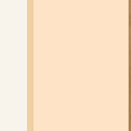
Набережну та Бабурку – чи
користуються вони попитом?
06-08-26 07:49
У Запоріжжі
шахед пробив дах
дев'ятиповерхівки і влучив у
квартиру: двоє людей поранені
(фото, відео)
04-08-26 12:35
Побиття, "ями" та
накази стріляти по своїх:
опублікували розслідування про
225-й окремий штурмовий полк,
що зараз знаходиться на
Запорізькому напрямку
05-08-26 07:50
Військові рф
атакували дитячу лікарню та
муніципальний автобус у
Запоріжжі (фото, відео)