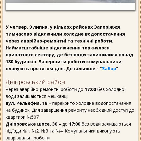
У четвер, 9 липня, у кількох районах Запоріжжя
тимчасово відключили холодне водопостачання
через аварійно-ремонтні та технічні роботи.
Наймасштабніше відключення торкнулося
приватного сектору, де без води залишилися понад
180 будинків. Завершити роботи комунальники
планують протягом дня. Детальніше - "
ЗаБор
"
Дніпровський район
Через аварійно-ремонтні роботи до
17:00
без холодної
води залишаються мешканці:
вул. Рельєфна, 18
– перекрито холодне водопостачання
на будинок. Для завершення ремонту необхідний доступ до
квартири №507.
Дніпровське шосе, 30
– до
17:00
без води залишаються
під'їзди №1, №2, №3 та №4. Комунальники виконують
зварювальні роботи.