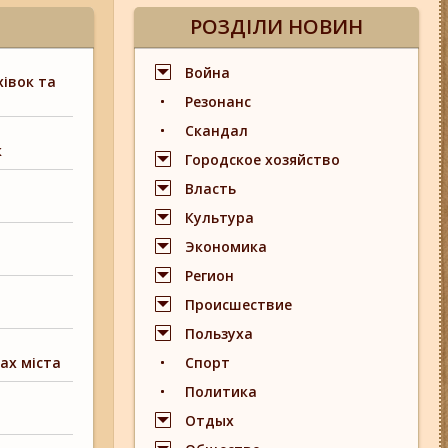
РОЗДІЛИ НОВИН
Война
івок та
Резонанс
Скандал
к
Городское хозяйство
Власть
Культура
Экономика
Регион
Происшествие
Пользуха
ах міста
Спорт
Политика
Отдых