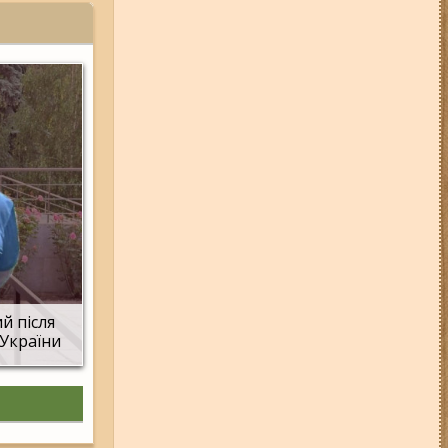
Запоріжжі (фото, відео)
31-07-26 08:22
Щонайменше
шість вибухів і масштабна
пожежа: вночі росіяни вдарили
по Запоріжжю (фото, відео)
31-07-26 09:33
У трьох районах
Запоріжжя сьогодні
вимикатимуть світло: повний
список адрес
06-08-26 09:14
Світло
відключать у 6 районах
Запоріжжя: де не буде
електроенергії 6 серпня
06-08-26 08:13
Російський FPV-
й після
дрон атакував маршрутку у
Запорізькій області (відео)
 України
03-08-26 09:03
Без світла у 6
районах Запоріжжя: де 3 серпня
відбудуться планові та
термінові відключення
електроенергії