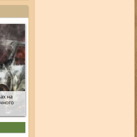
01-08-26 22:20
Росіяни
атакували Запоріжжя та
область дронами та КАБами:
загинула людина, у місті
сталася велика пожежа (фото,
відео)
31-07-26 16:42
На карʼєрі під
Запоріжжям автомобіль
опинився під водою: що відомо
(відео)
04-08-26 12:35
Побиття, "ями" та
накази стріляти по своїх:
опублікували розслідування про
225-й окремий штурмовий полк,
що зараз знаходиться на
Запорізькому напрямку
мах на
ічного
31-07-26 12:19
Подробиці атаки
по Кирилівці: серед загиблих
після атаки на базу відпочинку
на Запорізьких ТОТ виявляють
усе більше російських
військових