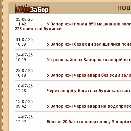
НОВ
05-08-26
11:42
У Запоріжжі понад 850 мешканців зали
223 приватні будинки
31-07-26
10:39
У Запоріжжі без води залишилися пона
24-07-26
10:09
У трьох районах Запоріжжя аварійно в
23-07-26
10:18
У Запоріжжі через аварії без води за
18-07-26
12:28
Через аварії у багатьох будинках сьог
15-07-26
09:42
У Запоріжжі через аварії на водопров
14-07-26
12:47
Більше 20 багатоповерхівок у Запоріж