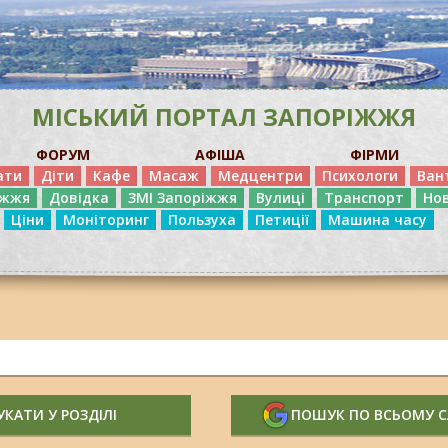
МІСЬКИЙ ПОРТАЛ ЗАПОРІЖЖЯ
ФОРУМ
АФІША
ФІРМИ
ати
Діти
Кафе
Масаж
Медцентри
Психологи
Ван
іжжя
Довідка
ЗМІ Запоріжжя
Вулиці
Транспорт
Но
Ціни
Моніторинг
Пользуха
Петиції
Машина часу
КАТИ У РОЗДІЛІ
ПОШУК ПО ВСЬОМУ 