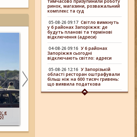
тимчасово призупинили роботу
ринок, магазини, розважальний
комплекс та суд
05-08-26 09:17
Світло вимкнуть
у 6 районах Запоріжжя: де
будуть планові та термінові
відключення (адреси)
04-08-26 09:16
У 6 районах
Запоріжжя сьогодні
відключають світло: адреси
05-08-26 12:16
У Запорізькій
області ресторан оштрафували
більш ніж на 600 тисяч гривень:
що виявила податкова
04-08-26 11:14
Що зміниться для
жителів Запоріжжя з серпня:
Побиття, "ями" та накази стріляти по с
нові виплати, допомога ВПО та
 одна
опублікували розслідування про 225-й о
зміни для ФОПів
,
штурмовий полк, що зараз знаходитьс
)
Запорізькому напрямку
01-08-26 14:10
Стали відомі
подробиці ДТП з
неповнолітньою
мотоциклісткою на Космосі в