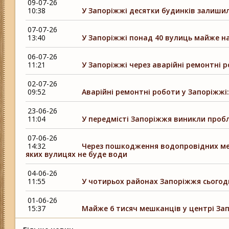
09-07-26
10:38
У Запоріжжі десятки будинків залишили
07-07-26
13:40
У Запоріжжі понад 40 вулиць майже на
06-07-26
11:21
У Запоріжжі через аварійні ремонтні 
02-07-26
09:52
Аварійні ремонтні роботи у Запоріжжі
23-06-26
11:04
У передмісті Запоріжжя виникли проб
07-06-26
14:32
Через пошкодження водопровідних ме
яких вулицях не буде води
04-06-26
11:55
У чотирьох районах Запоріжжя сьогодн
01-06-26
15:37
Майже 6 тисяч мешканців у центрі За