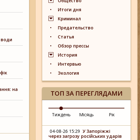
Общество
Итоги дня
Криминал
Предательство
Статья
 води
Обзор прессы
История
Интервью
фік
Экология
ння: на
ТОП ЗА ПЕРЕГЛЯДАМИ
Тиждень
Місяць
Рік
04-08-26 15:29
У Запоріжжі
через загрозу російських ударів