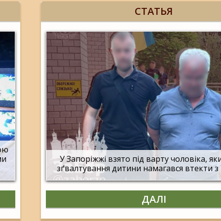
СТАТЬЯ
гою
ми
У Запоріжжі взято під варту чоловіка, яки
зґвалтування дитини намагався втекти з
ДАЛІ