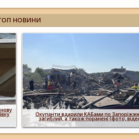
ТОП НОВИНИ
Росіяни двічі атакували Запоріжжя КАБами:
 є
людина загинула, більше 20 поранених
пошкоджено 29 будинків (фото, відео