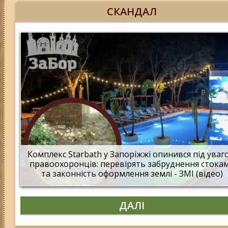
СКАНДАЛ
Комплекс Starbath у Запоріжжі опинився під ува
правоохоронців: перевірять забруднення стока
та законність оформлення землі - ЗМІ (відео)
ДАЛІ