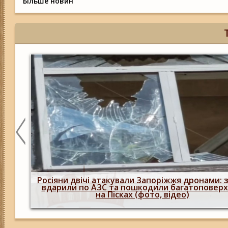
Більше новин
нову
вку
Окупанти вдарили КАБами по Запоріжжю:
загиблий, а також поранені (фото, відео)