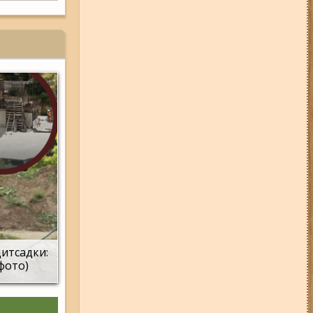
дитсадки:
(фото)