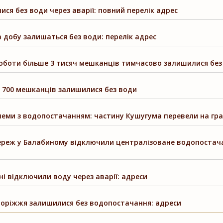
ся без води через аварії: повний перелік адрес
 добу залишаться без води: перелік адрес
роботи більше 3 тисяч мешканців тимчасово залишилися без
: 700 мешканців залишилися без води
леми з водопостачанням: частину Кушугума перевели на гра
реж у Балабиному відключили централізоване водопостача
і відключили воду через аварії: адреси
поріжжя залишилися без водопостачання: адреси