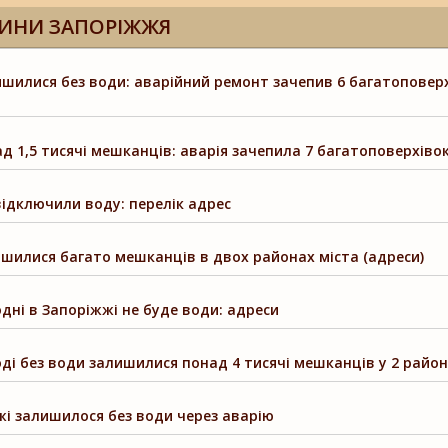
ИНИ ЗАПОРІЖЖЯ
шилися без води: аварійний ремонт зачепив 6 багатоповерх
д 1,5 тисячі мешканців: аварія зачепила 7 багатоповерхіво
ідключили воду: перелік адрес
лишилися багато мешканців в двох районах міста (адреси)
одні в Запоріжжі не буде води: адреси
оді без води залишилися понад 4 тисячі мешканців у 2 район
жі залишилося без води через аварію