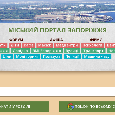
МІСЬКИЙ ПОРТАЛ ЗАПОРІЖЖЯ
ФОРУМ
АФІША
ФІРМИ
ати
Діти
Кафе
Масаж
Медцентри
Психологи
Ван
іжжя
Довідка
ЗМІ Запоріжжя
Вулиці
Транспорт
Но
Ціни
Моніторинг
Пользуха
Петиції
Машина часу
КАТИ У РОЗДІЛІ
ПОШУК ПО ВСЬОМУ 