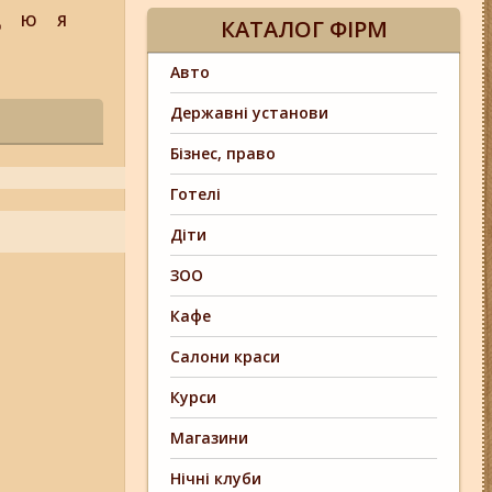
Щ
Ю
Я
КАТАЛОГ ФІРМ
Авто
Державні установи
Бізнес, право
Готелі
Діти
ЗОО
Кафе
Салони краси
Курси
Магазини
Нічні клуби