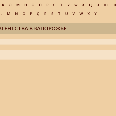
К
Л
М
Н
О
П
Р
С
Т
У
Ф
Х
Ц
Ч
Ш
L
M
N
O
P
Q
R
S
T
U
V
W
X
Y
АГЕНТСТВА В ЗАПОРОЖЬЕ