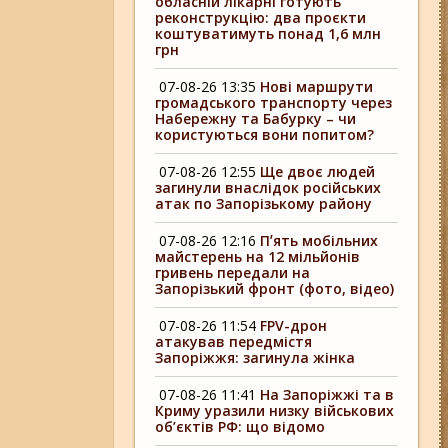
обласній лікарні готують
реконструкцію: два проєкти
коштуватимуть понад 1,6 млн
грн
07-08-26 13:35
Нові маршрути
громадського транспорту через
Набережну та Бабурку – чи
користуються вони попитом?
07-08-26 12:55
Ще двоє людей
загинули внаслідок російських
атак по Запорізькому району
07-08-26 12:16
Пʼять мобільних
майстерень на 12 мільйонів
гривень передали на
Запорізький фронт (фото, відео)
07-08-26 11:54
FPV-дрон
атакував передмістя
Запоріжжя: загинула жінка
07-08-26 11:41
На Запоріжжі та в
Криму уразили низку військових
об’єктів РФ: що відомо