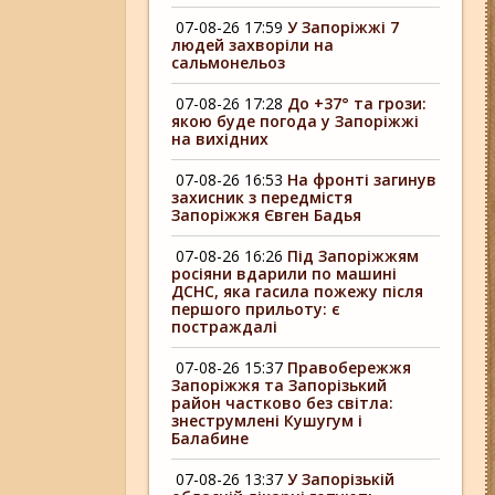
07-08-26 17:59
У Запоріжжі 7
людей захворіли на
сальмонельоз
07-08-26 17:28
До +37° та грози:
якою буде погода у Запоріжжі
на вихідних
07-08-26 16:53
На фронті загинув
захисник з передмістя
Запоріжжя Євген Бадья
07-08-26 16:26
Під Запоріжжям
росіяни вдарили по машині
ДСНС, яка гасила пожежу після
першого прильоту: є
постраждалі
07-08-26 15:37
Правобережжя
Запоріжжя та Запорізький
район частково без світла:
знеструмлені Кушугум і
Балабине
07-08-26 13:37
У Запорізькій