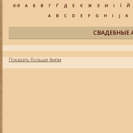
0-9
А
Б
В
Г
Ґ
Д
Е
Є
Ж
З
И
І
Ї
Й
A
B
C
D
E
F
G
H
I
J
K
СВАДЕБНЫЕ 
Показать больше фирм