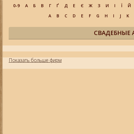
0-9
А
Б
В
Г
Ґ
Д
Е
Є
Ж
З
И
І
Ї
Й
A
B
C
D
E
F
G
H
I
J
K
СВАДЕБНЫЕ 
Показать больше фирм