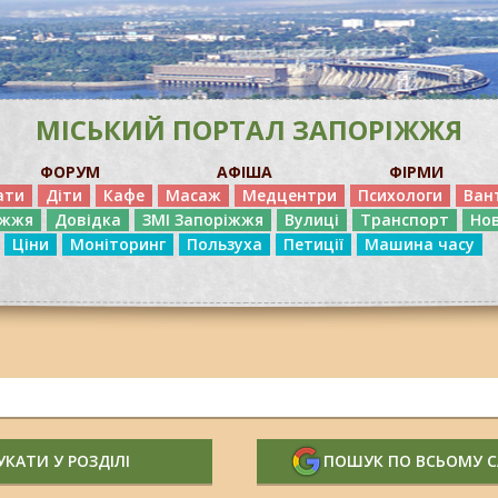
МІСЬКИЙ ПОРТАЛ ЗАПОРІЖЖЯ
ФОРУМ
АФІША
ФІРМИ
ати
Діти
Кафе
Масаж
Медцентри
Психологи
Ван
іжжя
Довідка
ЗМІ Запоріжжя
Вулиці
Транспорт
Но
Ціни
Моніторинг
Пользуха
Петиції
Машина часу
КАТИ У РОЗДІЛІ
ПОШУК ПО ВСЬОМУ 