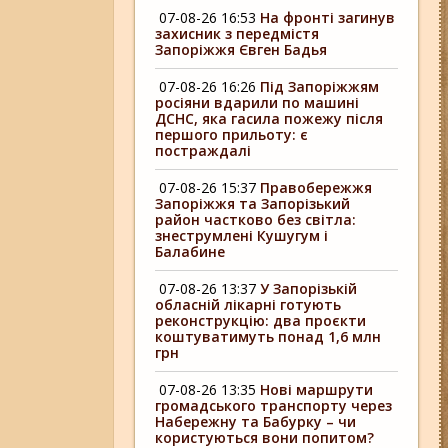
07-08-26 16:53
На фронті загинув
захисник з передмістя
Запоріжжя Євген Бадья
07-08-26 16:26
Під Запоріжжям
росіяни вдарили по машині
ДСНС, яка гасила пожежу після
першого прильоту: є
постраждалі
07-08-26 15:37
Правобережжя
Запоріжжя та Запорізький
район частково без світла:
знеструмлені Кушугум і
Балабине
07-08-26 13:37
У Запорізькій
обласній лікарні готують
реконструкцію: два проєкти
коштуватимуть понад 1,6 млн
грн
07-08-26 13:35
Нові маршрути
громадського транспорту через
Набережну та Бабурку – чи
користуються вони попитом?