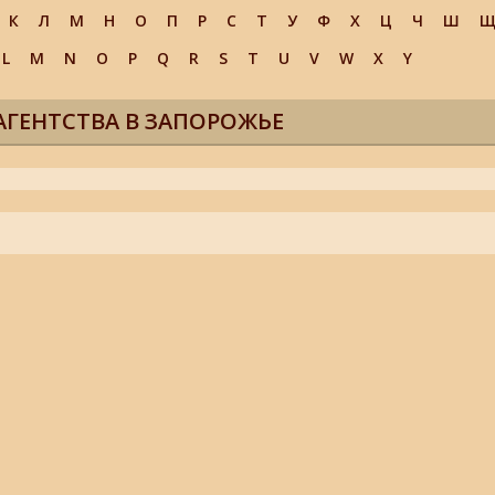
К
Л
М
Н
О
П
Р
С
Т
У
Ф
Х
Ц
Ч
Ш
L
M
N
O
P
Q
R
S
T
U
V
W
X
Y
АГЕНТСТВА В ЗАПОРОЖЬЕ