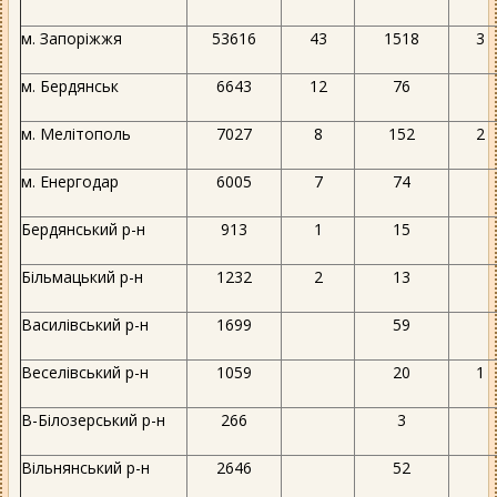
м. Запоріжжя
53616
43
1518
3
м. Бердянськ
6643
12
76
м. Мелітополь
7027
8
152
2
м. Енергодар
6005
7
74
Бердянський р-н
913
1
15
Більмацький р-н
1232
2
13
Василівський р-н
1699
59
Веселівський р-н
1059
20
1
В-Білозерський р-н
266
3
Вільнянський р-н
2646
52