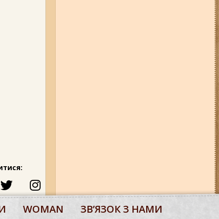
Набережну та Бабурку – чи
користуються вони попитом?
06-08-26 07:49
У Запоріжжі
шахед пробив дах
дев'ятиповерхівки і влучив у
квартиру: двоє людей поранені
(фото, відео)
04-08-26 12:35
Побиття, "ями" та
накази стріляти по своїх:
опублікували розслідування про
225-й окремий штурмовий полк,
що зараз знаходиться на
Запорізькому напрямку
05-08-26 07:50
Військові рф
атакували дитячу лікарню та
муніципальний автобус у
Запоріжжі (фото, відео)
итися:
И
WOMAN
ЗВʼЯЗОК З НАМИ