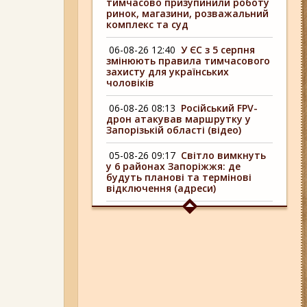
тимчасово призупинили роботу
ринок, магазини, розважальний
комплекс та суд
06-08-26 12:40
У ЄС з 5 серпня
змінюють правила тимчасового
захисту для українських
чоловіків
06-08-26 08:13
Російський FPV-
дрон атакував маршрутку у
Запорізькій області (відео)
05-08-26 09:17
Світло вимкнуть
у 6 районах Запоріжжя: де
будуть планові та термінові
відключення (адреси)
04-08-26 09:16
У 6 районах
Запоріжжя сьогодні
відключають світло: адреси
06-08-26 17:11
Три заклади із
Запоріжжя стали фіналістами
української ресторанної премії