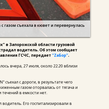
 с газом съехала в кювет и перевернулась
ск" в Запорожской области грузовой
страдал водитель. Об этом сообщает
равления ГСЧС, передает
"ZаБор"
.
ось вчера, 27 июля, около 22.20 вблизи
" съехал с дороги, в результате чего
сжиженным газом оторвалась от тягача и
 течений в емкости нет.
л водитель. Его госпитализировали в