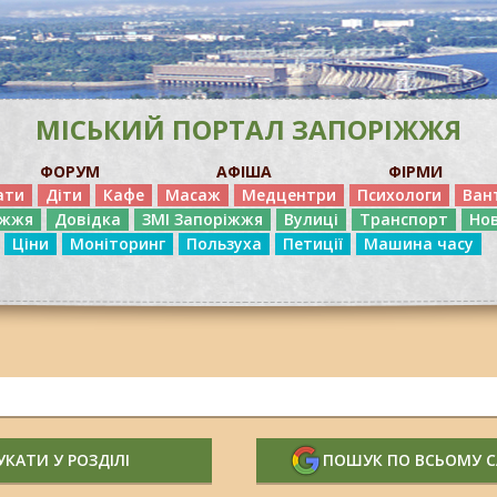
МІСЬКИЙ ПОРТАЛ ЗАПОРІЖЖЯ
ФОРУМ
АФІША
ФІРМИ
ати
Діти
Кафе
Масаж
Медцентри
Психологи
Ван
іжжя
Довідка
ЗМІ Запоріжжя
Вулиці
Транспорт
Но
Ціни
Моніторинг
Пользуха
Петиції
Машина часу
КАТИ У РОЗДІЛІ
ПОШУК ПО ВСЬОМУ 