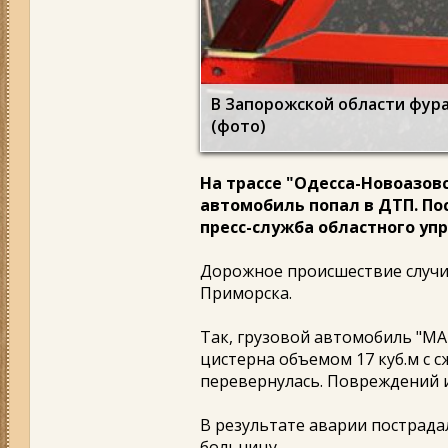
В Запорожской области фура
(фото)
На трассе "Одесса-Новоазов
автомобиль попал в ДТП. По
пресс-служба областного уп
Дорожное происшествие случил
Приморска.
Так, грузовой автомобиль "MAN
цистерна объемом 17 куб.м с 
перевернулась. Повреждений и
В результате аварии пострада
больницу.