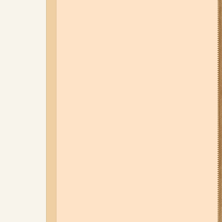
05-08-26 12:16
У Запорізькій
області ресторан оштрафували
більш ніж на 600 тисяч гривень:
що виявила податкова
07-08-26 08:56
У п’яти районах
Запоріжжя вимикатимуть
світло: адреси
06-08-26 09:14
Світло
відключать у 6 районах
Запоріжжя: де не буде
електроенергії 6 серпня
04-08-26 11:14
Що зміниться для
жителів Запоріжжя з серпня:
нові виплати, допомога ВПО та
зміни для ФОПів
03-08-26 09:03
Без світла у 6
районах Запоріжжя: де 3 серпня
відбудуться планові та
термінові відключення
електроенергії
07-08-26 13:35
Нові маршрути
громадського транспорту через