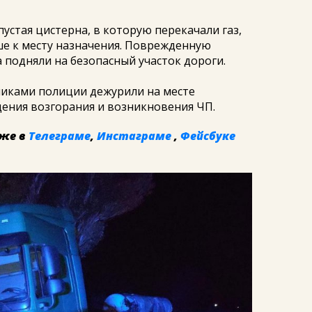
устая цистерна, в которую перекачали газ,
ше к месту назначения. Поврежденную
подняли на безопасный участок дороги.
никами полиции дежурили на месте
ения возгорания и возникновения ЧП.
же в
Телеграме
,
Инстаграме
,
Фейсбуке