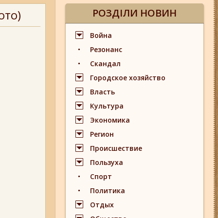
РОЗДІЛИ НОВИН
ото)
Война
Резонанс
Скандал
Городское хозяйство
Власть
Культура
Экономика
Регион
Происшествие
Пользуха
Спорт
Политика
Отдых