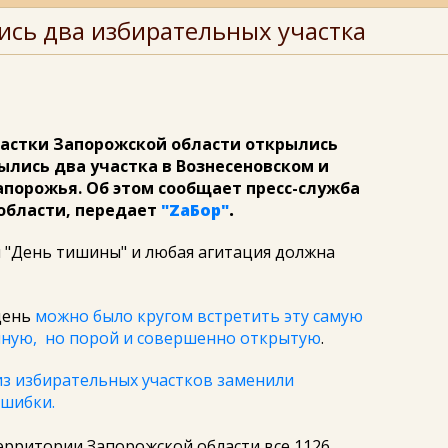
ись два избирательных участка
частки Запорожской области открылись
ылись два участка в Вознесеновском и
порожья. Об этом сообщает пресс-служба
области, передает
"ZаБор"
.
л "День тишины" и любая агитация должна
день
можно было кругом встретить эту самую
нную, но порой и совершенно открытую
.
из избирательных участков заменили
ошибки.
ерритории Запорожской области все 1126