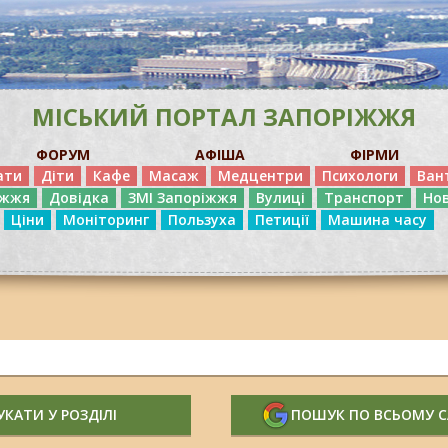
МІСЬКИЙ ПОРТАЛ ЗАПОРІЖЖЯ
ФОРУМ
АФІША
ФІРМИ
ати
Діти
Кафе
Масаж
Медцентри
Психологи
Ван
іжжя
Довідка
ЗМІ Запоріжжя
Вулиці
Транспорт
Но
Ціни
Моніторинг
Пользуха
Петиції
Машина часу
КАТИ У РОЗДІЛІ
ПОШУК ПО ВСЬОМУ 