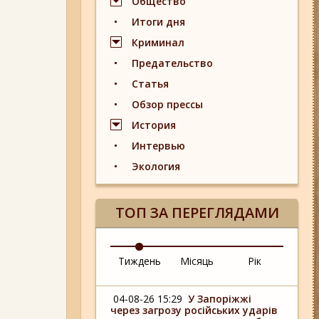
Общество
Итоги дня
Криминал
Предательство
Статья
Обзор прессы
История
Интервью
Экология
ТОП ЗА ПЕРЕГЛЯДАМИ
Тиждень
Місяць
Рік
04-08-26 15:29
У Запоріжжі
через загрозу російських ударів