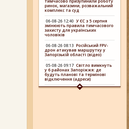
тимчасово призупинили роботу
ринок, магазини, розважальний
комплекс та суд
06-08-26 12:40
У ЄС з 5 серпня
змінюють правила тимчасового
захисту для українських
чоловіків
06-08-26 08:13
Російський FPV-
дрон атакував маршрутку у
Запорізькій області (відео)
05-08-26 09:17
Світло вимкнуть
у 6 районах Запоріжжя: де
будуть планові та термінові
відключення (адреси)
04-08-26 09:16
У 6 районах
Запоріжжя сьогодні
відключають світло: адреси
06-08-26 17:11
Три заклади із
Запоріжжя стали фіналістами
української ресторанної премії