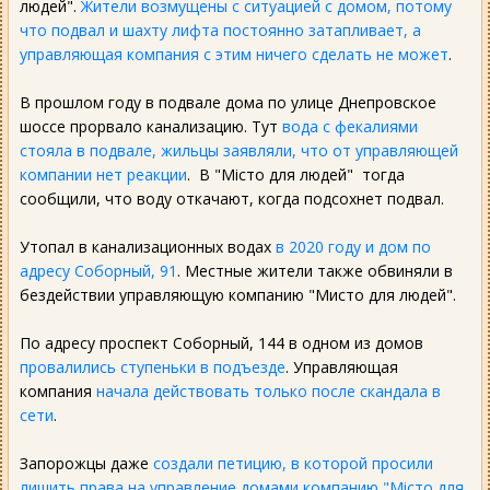
людей".
Жители возмущены с ситуацией с домом, потому
что подвал и шахту лифта постоянно затапливает, а
управляющая компания с этим ничего сделать не может
.
В прошлом году в подвале дома по улице Днепровское
шоссе прорвало канализацию. Тут
вода с фекалиями
стояла в подвале, жильцы заявляли, что от управляющей
компании нет реакции
. В "Місто для людей" тогда
сообщили, что воду откачают, когда подсохнет подвал.
Утопал в канализационных водах
в 2020 году и дом по
адресу Соборный, 91
. Местные жители также обвиняли в
бездействии управляющую компанию "Мисто для людей".
По адресу проспект Соборный, 144 в одном из домов
провалились ступеньки в подъезде
. Управляющая
компания
начала действовать только после скандала в
сети
.
Запорожцы даже
создали петицию, в которой просили
лишить права на управление домами компанию "Місто для