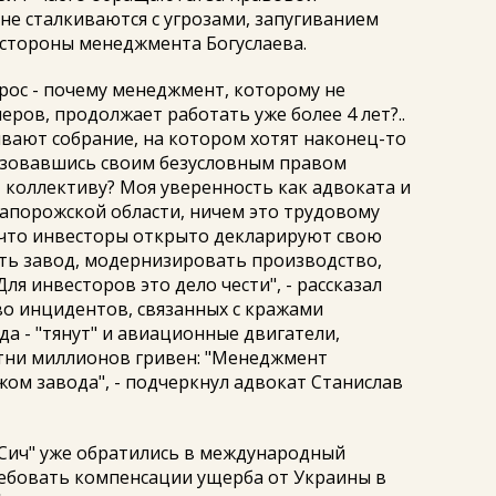
не сталкиваются с угрозами, запугиванием
 стороны менеджмента Богуслаева.
рос - почему менеджмент, которому не
ров, продолжает работать уже более 4 лет?..
зывают собрание, на котором хотят наконец-то
ьзовавшись своим безусловным правом
т коллективу? Моя уверенность как адвоката и
апорожской области, ничем это трудовому
 что инвесторы открыто декларируют свою
ть завод, модернизировать производство,
я инвесторов это дело чести", - рассказал
о инцидентов, связанных с кражами
 - "тянут" и авиационные двигатели,
тни миллионов гривен: "Менеджмент
жом завода", - подчеркнул адвокат Станислав
Сич" уже обратились в международный
ебовать компенсации ущерба от Украины в