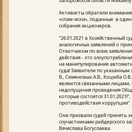
Запорожской области Михаил
Активисты обратили внимание 
«спам-иски», поданные в один
собрания акционеров.
"26.01.2021 в Хозяйственный с
аналогичных заявлений о прин
Ответчиком по всем заявления
действия - это злоупотреблен
на манипулирование автомат
суда! Заявители по указанным
В., Семеновых А.В., Коцюба О.В.
являются связанными лицами,
недопущения проведения Обще
которые состоятся 31.01.2021!
противодействия коррупции".
Они призвали судей принять э
соучастниками рейдерского за
Вячеслава Богуслаева.