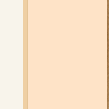
05-08-26 12:16
У Запорізькій
області ресторан оштрафували
більш ніж на 600 тисяч гривень:
що виявила податкова
06-08-26 09:14
Світло
відключать у 6 районах
Запоріжжя: де не буде
електроенергії 6 серпня
07-08-26 08:56
У п’яти районах
Запоріжжя вимикатимуть
світло: адреси
04-08-26 11:14
Що зміниться для
жителів Запоріжжя з серпня:
нові виплати, допомога ВПО та
зміни для ФОПів
03-08-26 09:03
Без світла у 6
районах Запоріжжя: де 3 серпня
відбудуться планові та
термінові відключення
електроенергії
06-08-26 07:49
У Запоріжжі
шахед пробив дах