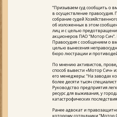
"Призываем суд сообщить о в
в осуществление правосудия.
собрание судей Хозяйственног
об изложенных в этом сообще
лиц и с целью предотвращени
акционеров ПАО "Мотор Сич".
Правосудия с сообщением о вм
целью вынесения неправосудно
бюро люстрации и противодей
По мнению активистов, прове
способ вывести «Мотор Сич» из
его менеджеры: "На заводах к
более десяти тысяч специалис
Руководство предприятия легк
ресурс для выживания, у город
катастрофических последстви
Ранее адвокат и правозащитни
которому сотрудники "Мотор 