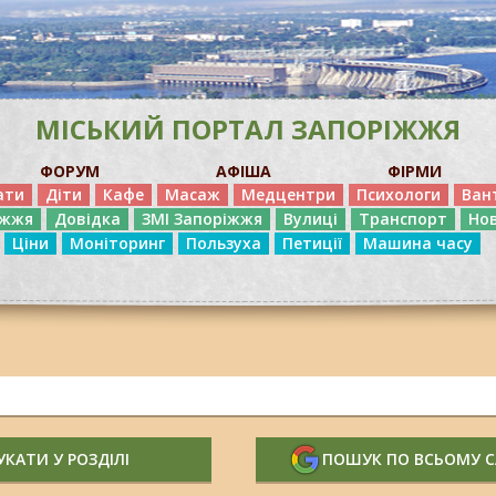
МІСЬКИЙ ПОРТАЛ ЗАПОРІЖЖЯ
ФОРУМ
АФІША
ФІРМИ
ати
Діти
Кафе
Масаж
Медцентри
Психологи
Ван
іжжя
Довідка
ЗМІ Запоріжжя
Вулиці
Транспорт
Но
Ціни
Моніторинг
Пользуха
Петиції
Машина часу
КАТИ У РОЗДІЛІ
ПОШУК ПО ВСЬОМУ 