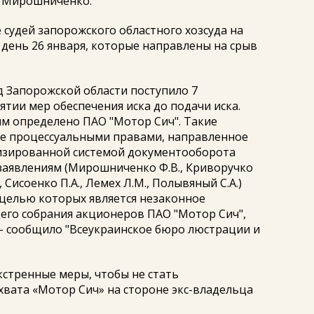
у Мирошниченко.
судей запорожского областного хозсуда на
 день 26 января, которые направлены на срыв
уд Запорожской области поступило 7
ятии мер обеспечения иска до подачи иска.
м определено ПАО "Мотор Сич". Такие
ие процессуальными правами, направленное
изированной системой документооборота
 заявлениям (Мирошниченко Ф.В., Криворучко
, Сисоенко П.А., Лемех Л.М., Полывяный С.А.)
 целью которых является незаконное
го собрания акционеров ПАО "Мотор Сич",
", - сообщило "Всеукраинское бюро люстрации и
кстренные меры, чтобы не стать
хвата «Мотор Сич» на стороне экс-владельца