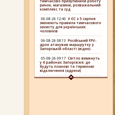
тимчасово призупинили роботу
ринок, магазини, розважальний
комплекс та суд
06-08-26 12:40
У ЄС з 5 серпня
змінюють правила тимчасового
захисту для українських
чоловіків
06-08-26 08:13
Російський FPV-
дрон атакував маршрутку у
Запорізькій області (відео)
05-08-26 09:17
Світло вимкнуть
у 6 районах Запоріжжя: де
будуть планові та термінові
відключення (адреси)
04-08-26 09:16
У 6 районах
Запоріжжя сьогодні
відключають світло: адреси
06-08-26 17:11
Три заклади із
Запоріжжя стали фіналістами
української ресторанної премії