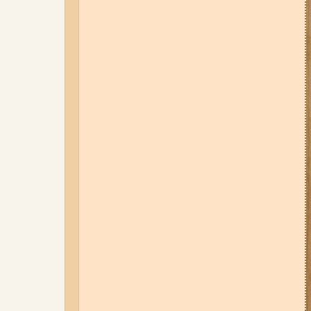
дев'ятиповерхівки і влучив у
квартиру: двоє людей поранені
(фото, відео)
04-08-26 12:35
Побиття, "ями" та
накази стріляти по своїх:
опублікували розслідування про
225-й окремий штурмовий полк,
що зараз знаходиться на
Запорізькому напрямку
05-08-26 07:50
Військові рф
атакували дитячу лікарню та
муніципальний автобус у
Запоріжжі (фото, відео)
07-08-26 13:35
Нові маршрути
громадського транспорту через
Набережну та Бабурку – чи
користуються вони попитом?