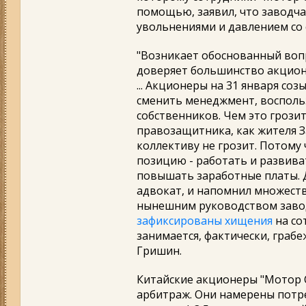
помощью, заявил, что заводча
увольнениями и давлением со
"Возникает обоснованный воп
доверяет большинство акционе
... Акционеры на 31 января со
сменить менеджмент, воспол
собственников. Чем это грози
правозащитника, как жителя З
коллективу не грозит. Потому
позицию - работать и развива
повышать заработные платы. Дл
адвокат, и напомнил множеств
нынешним руководством завода
зафиксированы хищения
на со
занимается, фактически, грабе
Гришин.
Китайские акционеры "Мотор 
арбитраж. Они намерены потр