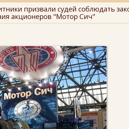
тники призвали судей соблюдать зако
ния акционеров "Мотор Сич"