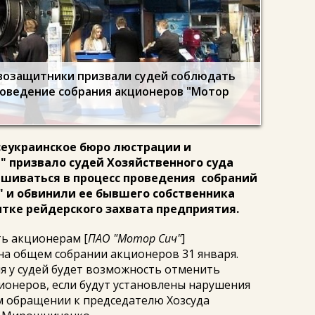
возащитники призвали судей соблюдать
роведение собрания акционеров "Мотор
еукраинское бюро люстрации и
 призвало судей Хозяйственного суда
ешиваться в процесс проведения собраний
" и обвинили ее бывшего собственника
ытке рейдерского захвата предприятия.
ь акционерам [
ПАО "Мотор Сич"
]
на общем собрании акционеров 31 января.
я у судей будет возможность отменить
ионеров, если будут установлены нарушения
м обращении к председателю Хозсуда