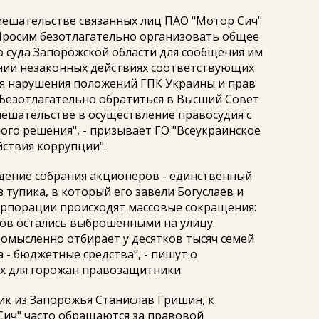
мешательстве связанных лиц ПАО "Мотор Сич"
 Просим безотлагательно организовать общее
о суда Запорожской области для сообщения им
нии незаконных действиях соответствующих
я нарушения положений ГПК Украины и прав
 Безотлагательно обратиться в Высший Совет
ешательстве в осуществление правосудия с
го решения", - призывает ГО "Всеукраинское
ствия коррупции".
дение собрания акционеров - единственный
 тупика, в который его завели Богуслаев и
орпорации происходят массовые сокращения:
тов остались выброшенными на улицу.
омысленно отбирает у десятков тысяч семей
а - бюджетные средства", - пишут о
ях для горожан правозащитники.
к из Запорожья Станислав Гришин, к
Сич" часто обращаются за правовой