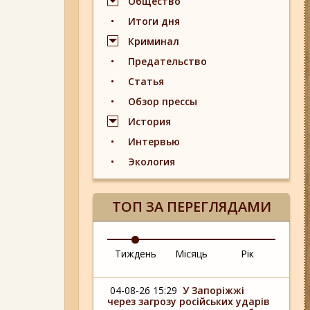
Общество
Итоги дня
Криминал
Предательство
Статья
Обзор прессы
История
Интервью
Экология
ТОП ЗА ПЕРЕГЛЯДАМИ
Тиждень
Місяць
Рік
04-08-26 15:29
У Запоріжжі
через загрозу російських ударів