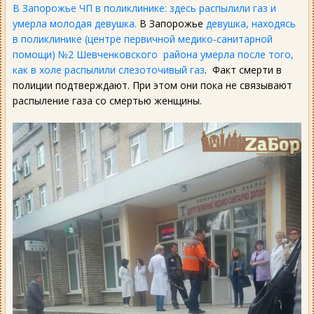
В Запорожье ЧП в поликлинике: здесь распылили газ и
умерла молодая девушка.
В Запорожье
девушка, находясь
в поликлинике (центре первичной медико-санитарной
помощи) №2 Шевченковского района умерла после того,
как в холе распылили слезоточивый газ
. Факт смерти в
полиции подтверждают. При этом они пока не связывают
распыление газа со смертью женщины.