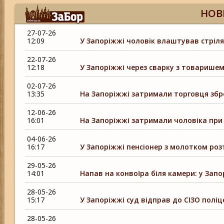
НОВ
27-07-26
12:09
У Запоріжжі чоловік влаштував стріля
22-07-26
12:18
У Запоріжжі через сварку з товаришем, 
02-07-26
13:35
На Запоріжжі затримали торговця збр
12-06-26
16:01
На Запоріжжі затримали чоловіка при 
04-06-26
16:17
У Запоріжжі пенсіонер з молотком ро
29-05-26
14:01
Напав на конвоїра біля камери: у Зап
28-05-26
15:17
У Запоріжжі суд відправ до СІЗО поліц
28-05-26