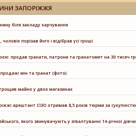
ИНИ ЗАПОРІЖЖЯ
нину біля закладу харчування
чоловік порізав його і відібрав усі гроші
оєю: продав гранати, патрони та гранатомет на 30 тисяч г
продажі мін та гранат (фото)
зтрощив майно у двох магазинах
оріжжі арештант СІЗО отримав 8,5 років тюрми за сукупністю
ейського, якого звинувачують у згвалтуванні 14-річної дівч