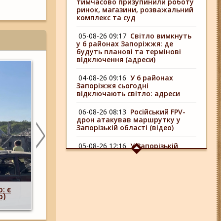
тимчасово призупинили роботу
ринок, магазини, розважальний
комплекс та суд
05-08-26 09:17
Світло вимкнуть
у 6 районах Запоріжжя: де
будуть планові та термінові
відключення (адреси)
04-08-26 09:16
У 6 районах
Запоріжжя сьогодні
відключають світло: адреси
06-08-26 08:13
Російський FPV-
дрон атакував маршрутку у
Запорізькій області (відео)
05-08-26 12:16
У Запорізькій
області ресторан оштрафували
більш ніж на 600 тисяч гривень:
що виявила податкова
Побиття, "ями" та накази стріляти по с
 одна
опублікували розслідування про 225-й о
06-08-26 09:14
Світло
,
штурмовий полк, що зараз знаходитьс
відключать у 6 районах
)
Запорізькому напрямку
Запоріжжя: де не буде
електроенергії 6 серпня