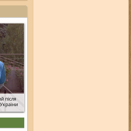
04-08-26 11:14
Що зміниться для
жителів Запоріжжя з серпня:
нові виплати, допомога ВПО та
зміни для ФОПів
01-08-26 14:10
Стали відомі
подробиці ДТП з
неповнолітньою
мотоциклісткою на Космосі в
Запоріжжі (фото, відео)
06-08-26 17:11
Три заклади із
Запоріжжя стали фіналістами
української ресторанної премії
06-08-26 12:40
У ЄС з 5 серпня
змінюють правила тимчасового
захисту для українських
чоловіків
й після
 України
03-08-26 09:03
Без світла у 6
районах Запоріжжя: де 3 серпня
відбудуться планові та
термінові відключення
електроенергії