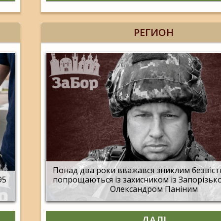
РЕГИОН
Понад два роки вважався зниклим безвісти
95
попрощаються із захисником із Запорізько
Олександром Паніним
ДАЛІ