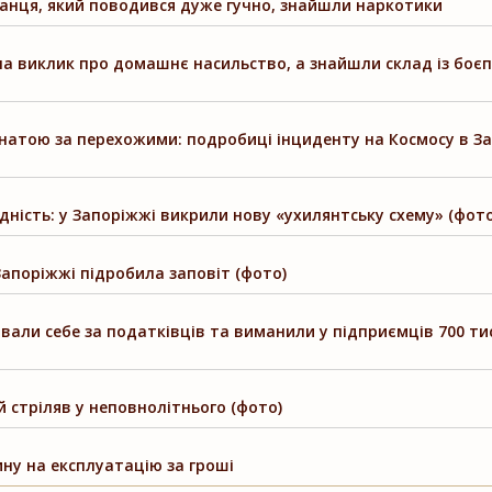
канця, який поводився дуже гучно, знайшли наркотики
на виклик про домашнє насильство, а знайшли склад із боє
гранатою за перехожими: подробиці інциденту на Космосу в З
дність: у Запоріжжі викрили нову «ухилянтську схему» (фото
Запоріжжі підробила заповіт (фото)
авали себе за податківців та виманили у підприємців 700 ти
 стріляв у неповнолітнього (фото)
ну на експлуатацію за гроші