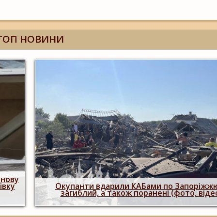
ТОП НОВИНИ
Росіяни двічі атакували Запоріжжя КАБами:
 є
людина загинула, більше 20 поранених
пошкоджено 29 будинків (фото, відео