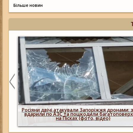
Більше новин
нову
вку
Окупанти вдарили КАБами по Запоріжжю:
загиблий, а також поранені (фото, відео)