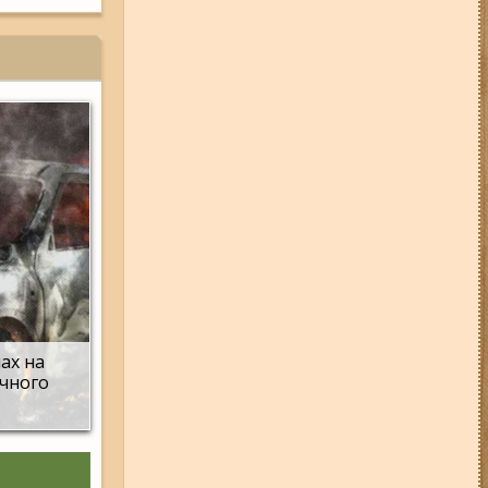
01-08-26 22:20
Росіяни
атакували Запоріжжя та
область дронами та КАБами:
загинула людина, у місті
сталася велика пожежа (фото,
відео)
04-08-26 12:35
Побиття, "ями" та
накази стріляти по своїх:
опублікували розслідування про
225-й окремий штурмовий полк,
що зараз знаходиться на
Запорізькому напрямку
06-08-26 07:49
У Запоріжжі
шахед пробив дах
дев'ятиповерхівки і влучив у
квартиру: двоє людей поранені
(фото, відео)
мах на
05-08-26 07:50
Військові рф
ічного
атакували дитячу лікарню та
муніципальний автобус у
Запоріжжі (фото, відео)