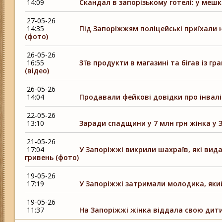
14:09
Скандал в запорізькому готелі: у меш
27-05-26
14:35
Під Запоріжжям поліцейські приїхали 
(фото)
26-05-26
16:55
З'їв продукти в магазині та бігав із 
(відео)
26-05-26
14:04
Продавали фейкові довідки про інвалі
22-05-26
13:10
Заради спадщини у 7 млн грн жінка у 
21-05-26
17:04
У Запоріжжі викрили шахраїв, які вид
гривень (фото)
19-05-26
17:19
У Запоріжжі затримали молодика, який
19-05-26
11:37
На Запоріжжі жінка віддала свою дити