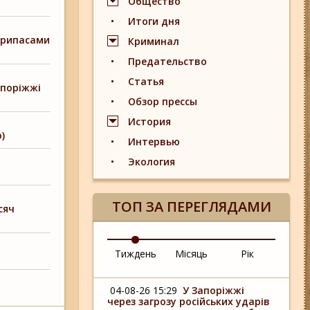
Общество
Итоги дня
припасами
Криминал
Предательство
Статья
апоріжжі
Обзор прессы
История
)
Интервью
Экология
ТОП ЗА ПЕРЕГЛЯДАМИ
сяч
Тиждень
Місяць
Рік
04-08-26 15:29
У Запоріжжі
через загрозу російських ударів