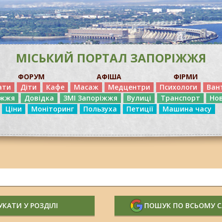
МІСЬКИЙ ПОРТАЛ ЗАПОРІЖЖЯ
ФОРУМ
АФІША
ФІРМИ
ати
Діти
Кафе
Масаж
Медцентри
Психологи
Ван
іжжя
Довідка
ЗМІ Запоріжжя
Вулиці
Транспорт
Но
Ціни
Моніторинг
Пользуха
Петиції
Машина часу
КАТИ У РОЗДІЛІ
ПОШУК ПО ВСЬОМУ 