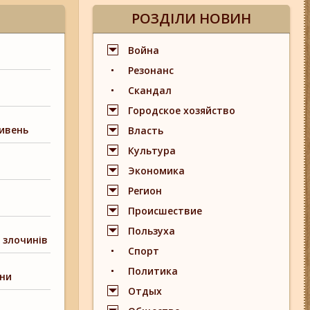
РОЗДІЛИ НОВИН
Война
Резонанс
Скандал
Городское хозяйство
ривень
Власть
Культура
Экономика
Регион
Происшествие
Пользуха
 злочинів
Спорт
Политика
ини
Отдых