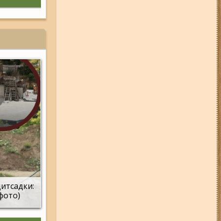
дитсадки:
(фото)