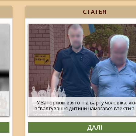
СТАТЬЯ
У Запоріжжі взято під варту чоловіка, яки
зґвалтування дитини намагався втекти з
ДАЛІ