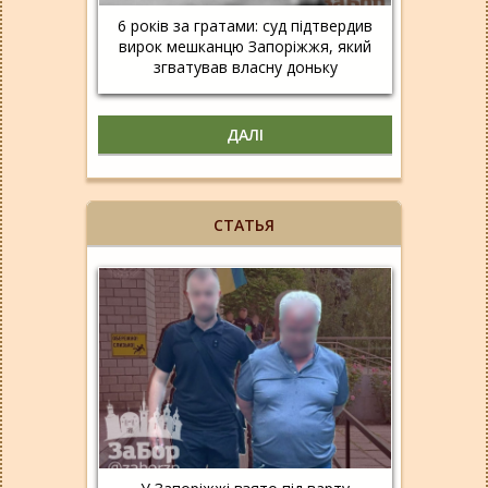
6 років за гратами: суд підтвердив
вирок мешканцю Запоріжжя, який
згватував власну доньку
ДАЛІ
СТАТЬЯ