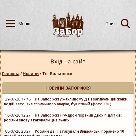
Вхід на сайт
Головна
/
Новини
/
Тег Вольнянск
НОВИНИ ЗАПОРІЖЖЯ
29-07-26 17:48
На Запоріжжі у жахливому ДТП загинули дві жінки:
водій авто, яке спричинило аварію, був пʼяний (фото 18+)
16-07-26 12:27
На Запоріжжі FPV-дрон поранив двох підлітків:
росіяни знову атакували цивільних
06-07-26 20:27
Росіяни двічі атакували Вільнянськ: поранено 10