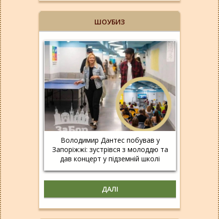
ШОУБИЗ
Володимир Дантес побував у
Запоріжжі: зустрівся з молоддю та
дав концерт у підземній школі
ДАЛІ