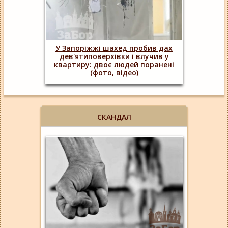
У Запоріжжі шахед пробив дах
дев'ятиповерхівки і влучив у
квартиру: двоє людей поранені
(фото, відео)
СКАНДАЛ