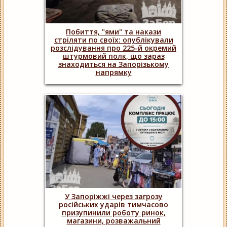
Побиття, "ями" та накази
стріляти по своїх: опублікували
розслідування про 225-й окремий
штурмовий полк, що зараз
знаходиться на Запорізькому
напрямку
У Запоріжжі через загрозу
російських ударів тимчасово
призупинили роботу ринок,
магазини, розважальний