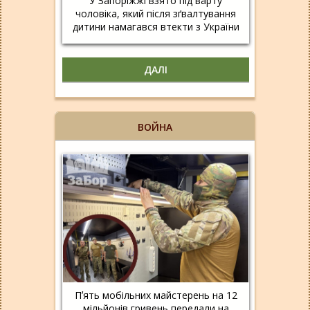
У Запоріжжі взято під варту
чоловіка, який після зґвалтування
дитини намагався втекти з України
ДАЛІ
ВОЙНА
Пʼять мобільних майстерень на 12
мільйонів гривень передали на