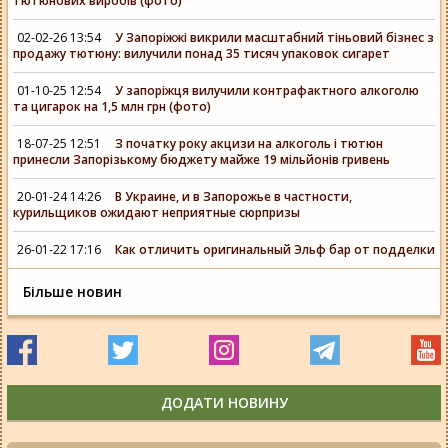
тютюнових виробів (фото)
02-02-26 13:54
У Запоріжжі викрили масштабний тіньовий бізнес з
продажу тютюну: вилучили понад 35 тисяч упаковок сигарет
01-10-25 12:54
У запоріжця вилучили контрафактного алкоголю
та цигарок на 1,5 млн грн (фото)
18-07-25 12:51
З початку року акцизи на алкоголь і тютюн
принесли Запорізькому бюджету майже 19 мільйонів гривень
20-01-24 14:26
В Украине, и в Запорожье в частности,
курильщиков ожидают неприятные сюрпризы
26-01-22 17:16
Как отличить оригинальный Эльф бар от подделки
Більше новин
ДОДАТИ НОВИНУ