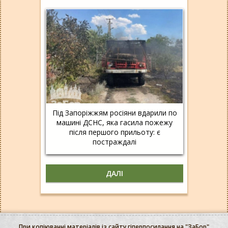
Під Запоріжжям росіяни вдарили по
машині ДСНС, яка гасила пожежу
після першого прильоту: є
постраждалі
ДАЛІ
При копіюванні матеріалів із сайту гіперпосилання на "ЗаБор"