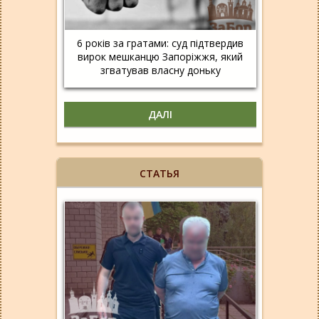
6 років за гратами: суд підтвердив
вирок мешканцю Запоріжжя, який
згватував власну доньку
ДАЛІ
СТАТЬЯ