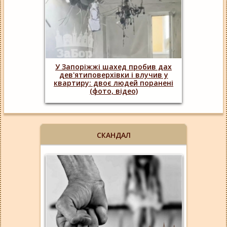
У Запоріжжі шахед пробив дах
дев'ятиповерхівки і влучив у
квартиру: двоє людей поранені
(фото, відео)
СКАНДАЛ