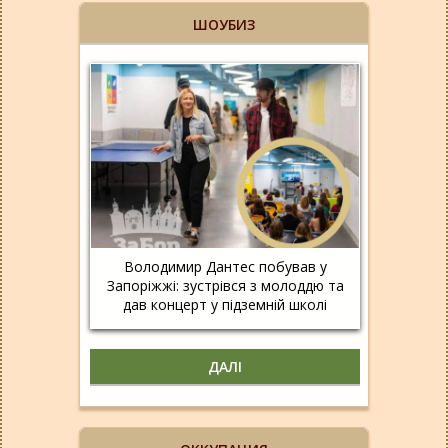
ШОУБИЗ
Володимир Дантес побував у
Запоріжжі: зустрівся з молоддю та
дав концерт у підземній школі
ДАЛІ