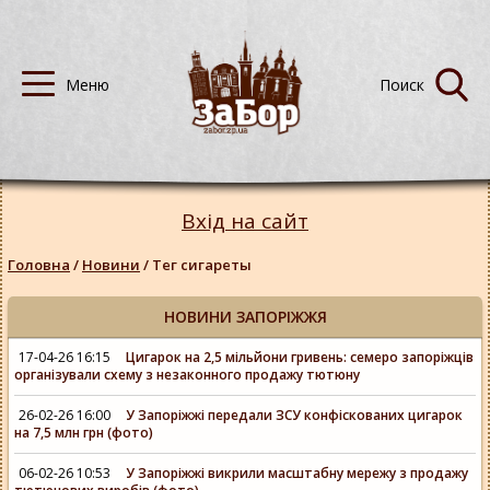
Вхід на сайт
Головна
/
Новини
/
Тег сигареты
НОВИНИ ЗАПОРІЖЖЯ
17-04-26 16:15
Цигарок на 2,5 мільйони гривень: семеро запоріжців
організували схему з незаконного продажу тютюну
26-02-26 16:00
У Запоріжжі передали ЗСУ конфіскованих цигарок
на 7,5 млн грн (фото)
06-02-26 10:53
У Запоріжжі викрили масштабну мережу з продажу