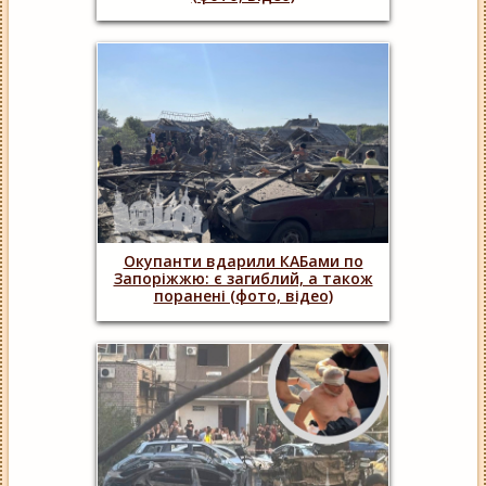
Окупанти вдарили КАБами по
Запоріжжю: є загиблий, а також
поранені (фото, відео)