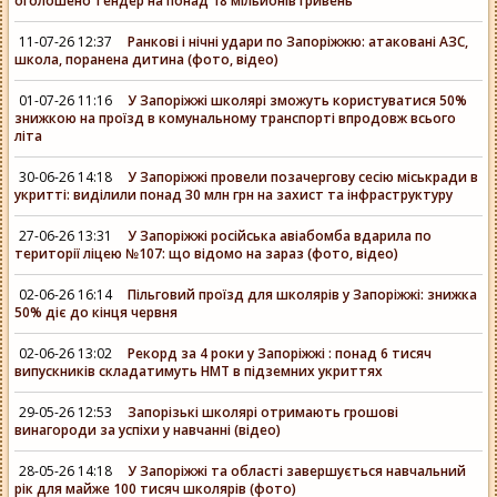
оголошено тендер на понад 18 мільйонів гривень
11-07-26 12:37
Ранкові і нічні удари по Запоріжжю: атаковані АЗС,
школа, поранена дитина (фото, відео)
01-07-26 11:16
У Запоріжжі школярі зможуть користуватися 50%
знижкою на проїзд в комунальному транспорті впродовж всього
літа
30-06-26 14:18
У Запоріжжі провели позачергову сесію міськради в
укритті: виділили понад 30 млн грн на захист та інфраструктуру
27-06-26 13:31
У Запоріжжі російська авіабомба вдарила по
території ліцею №107: що відомо на зараз (фото, відео)
02-06-26 16:14
Пільговий проїзд для школярів у Запоріжжі: знижка
50% діє до кінця червня
02-06-26 13:02
Рекорд за 4 роки у Запоріжжі : понад 6 тисяч
випускників складатимуть НМТ в підземних укриттях
29-05-26 12:53
Запорізькі школярі отримають грошові
винагороди за успіхи у навчанні (відео)
28-05-26 14:18
У Запоріжжі та області завершується навчальний
рік для майже 100 тисяч школярів (фото)