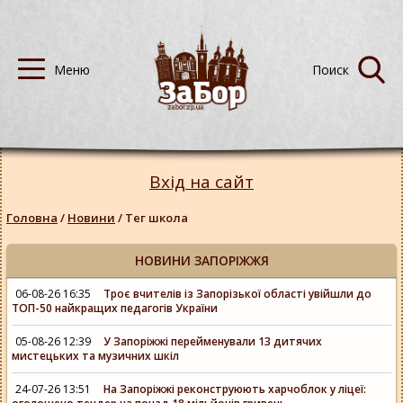
Вхід на сайт
Головна
/
Новини
/
Тег школа
НОВИНИ ЗАПОРІЖЖЯ
06-08-26 16:35
Троє вчителів із Запорізької області увійшли до
ТОП-50 найкращих педагогів України
05-08-26 12:39
У Запоріжжі перейменували 13 дитячих
мистецьких та музичних шкіл
24-07-26 13:51
На Запоріжжі реконструюють харчоблок у ліцеї: