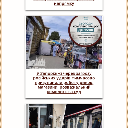
напрямку
У Запоріжжі через загрозу
російських ударів тимчасово
призупинили роботу ринок,
магазини, розважальний
комплекс та суд