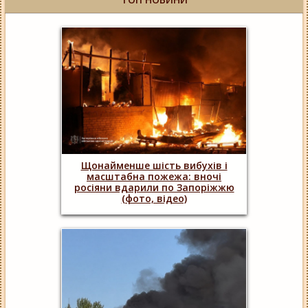
Щонайменше шість вибухів і
масштабна пожежа: вночі
росіяни вдарили по Запоріжжю
(фото, відео)