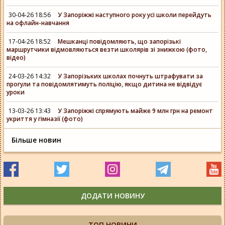
30-04-26 18:56
У Запоріжжі наступного року усі школи перейдуть
на офлайн-навчання
17-04-26 18:52
Мешканці повідомляють, що запорізькі
маршрутчики відмовляються везти школярів зі знижкою (фото,
відео)
24-03-26 14:32
У Запорізьких школах почнуть штрафувати за
прогули та повідомлятимуть поліцію, якщо дитина не відвідує
уроки
13-03-26 13:43
У Запоріжжі спрямують майже 9 млн грн на ремонт
укриття у гімназії (фото)
Більше новин
ДОДАТИ НОВИНУ
ТОП НОВИНИ