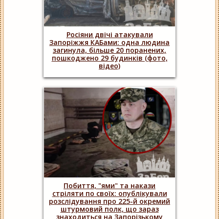
Росіяни двічі атакували
Запоріжжя КАБами: одна людина
загинула, більше 20 поранених,
пошкоджено 29 будинків (фото,
відео)
Побиття, "ями" та накази
стріляти по своїх: опублікували
розслідування про 225-й окремий
штурмовий полк, що зараз
знаходиться на Запорізькому