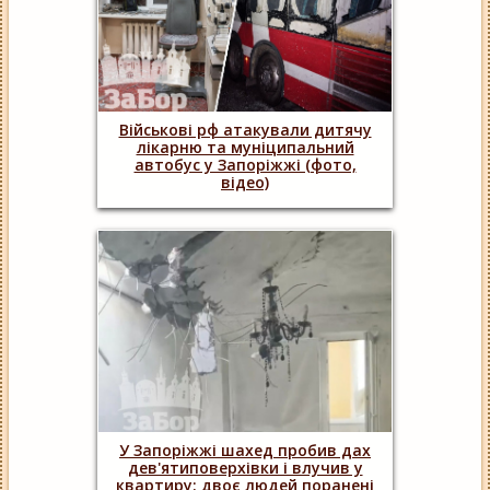
Військові рф атакували дитячу
лікарню та муніципальний
автобус у Запоріжжі (фото,
відео)
У Запоріжжі шахед пробив дах
дев'ятиповерхівки і влучив у
квартиру: двоє людей поранені