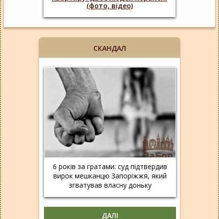
(фото, відео)
СКАНДАЛ
6 років за гратами: суд підтвердив
вирок мешканцю Запоріжжя, який
згватував власну доньку
ДАЛІ