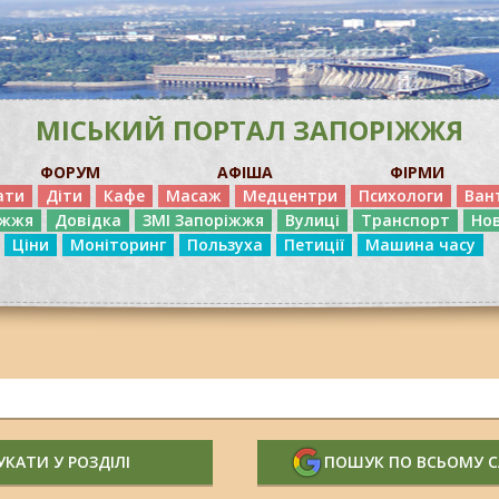
МІСЬКИЙ ПОРТАЛ ЗАПОРІЖЖЯ
ФОРУМ
АФІША
ФІРМИ
ати
Діти
Кафе
Масаж
Медцентри
Психологи
Ван
іжжя
Довідка
ЗМІ Запоріжжя
Вулиці
Транспорт
Но
Ціни
Моніторинг
Пользуха
Петиції
Машина часу
КАТИ У РОЗДІЛІ
ПОШУК ПО ВСЬОМУ 