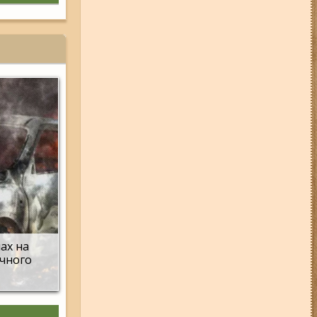
Набережну та Бабурку – чи
користуються вони попитом?
06-08-26 07:49
У Запоріжжі
шахед пробив дах
дев'ятиповерхівки і влучив у
квартиру: двоє людей поранені
(фото, відео)
04-08-26 12:35
Побиття, "ями" та
накази стріляти по своїх:
опублікували розслідування про
225-й окремий штурмовий полк,
що зараз знаходиться на
Запорізькому напрямку
05-08-26 07:50
Військові рф
атакували дитячу лікарню та
муніципальний автобус у
Запоріжжі (фото, відео)
мах на
ічного