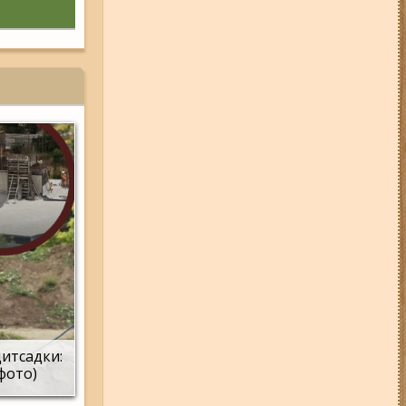
дитсадки:
(фото)