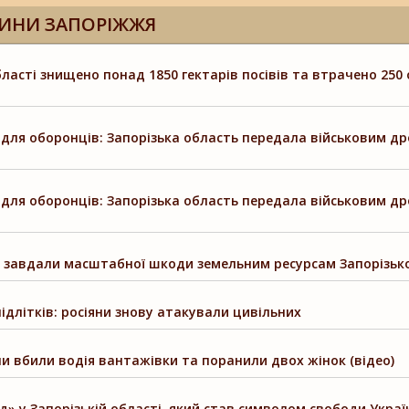
ИНИ ЗАПОРІЖЖЯ
бласті знищено понад 1850 гектарів посівів та втрачено 250
у для оборонців: Запорізька область передала військовим др
у для оборонців: Запорізька область передала військовим др
дії завдали масштабної шкоди земельним ресурсам Запорізько
ідлітків: росіяни знову атакували цивільних
ни вбили водія вантажівки та поранили двох жінок (відео)
» у Запорізькій області, який став символом свободи Украї