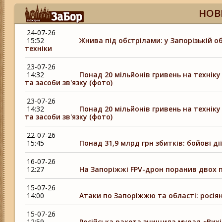
НОВ
24-07-26
15:52
Жнива під обстрілами: у Запорізькій о
техніки
23-07-26
14:32
Понад 20 мільйонів гривень на технік
та засоби зв'язку (фото)
23-07-26
14:32
Понад 20 мільйонів гривень на технік
та засоби зв'язку (фото)
22-07-26
15:45
Понад 31,9 млрд грн збитків: бойові 
16-07-26
12:27
На Запоріжжі FPV-дрон поранив двох п
15-07-26
14:00
Атаки по Запоріжжю та області: росія
15-07-26
12:59
Російська ракета знищила мурал «Вихід