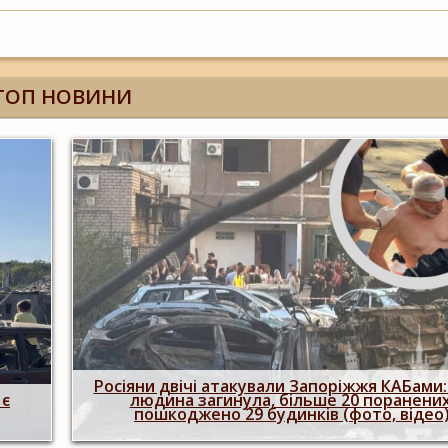
ТОП НОВИНИ
Росіяни двічі атакували Запоріжжя КАБами:
 є
людина загинула, більше 20 поранених
пошкоджено 29 будинків (фото, відео