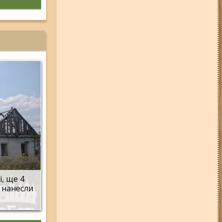
, ще 4
 нанесли