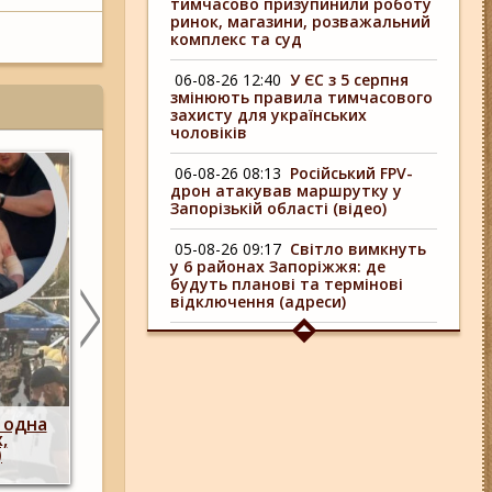
тимчасово призупинили роботу
ринок, магазини, розважальний
комплекс та суд
06-08-26 12:40
У ЄС з 5 серпня
змінюють правила тимчасового
захисту для українських
чоловіків
06-08-26 08:13
Російський FPV-
дрон атакував маршрутку у
Запорізькій області (відео)
05-08-26 09:17
Світло вимкнуть
у 6 районах Запоріжжя: де
будуть планові та термінові
відключення (адреси)
04-08-26 09:16
У 6 районах
Запоріжжя сьогодні
відключають світло: адреси
Побиття, "ями" та накази стріляти по с
06-08-26 17:11
Три заклади із
 одна
опублікували розслідування про 225-й о
Запоріжжя стали фіналістами
,
штурмовий полк, що зараз знаходитьс
української ресторанної премії
)
Запорізькому напрямку