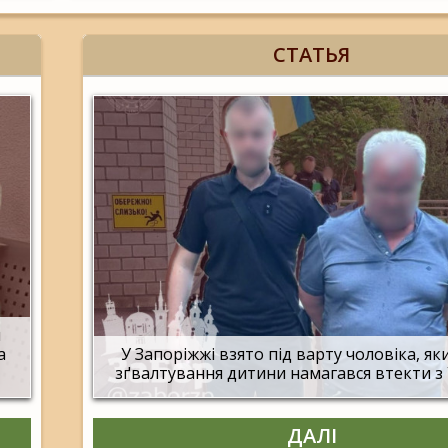
СТАТЬЯ
и
а
У Запоріжжі взято під варту чоловіка, яки
зґвалтування дитини намагався втекти з
ДАЛІ