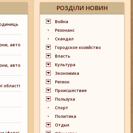
РОЗДІЛИ НОВИН
Война
 одиниць
Резонанс
Скандал
они, авто
Городское хозяйство
Власть
Культура
они, авто
Экономика
Регион
ї області
Происшествие
Пользуха
Спорт
Политика
Отдых
ни (фото)