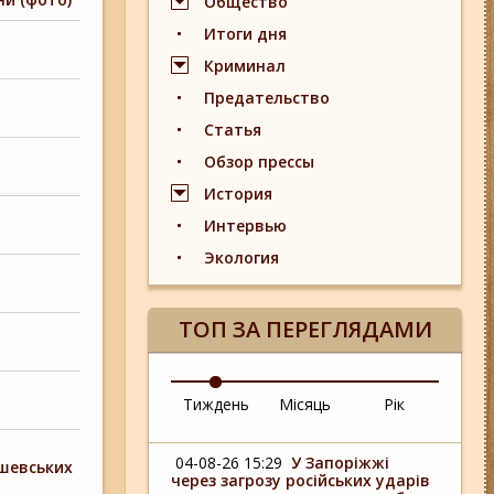
Общество
Итоги дня
Криминал
Предательство
Статья
Обзор прессы
История
Интервью
Экология
ТОП ЗА ПЕРЕГЛЯДАМИ
Тиждень
Місяць
Рік
04-08-26 15:29
У Запоріжжі
ашевських
через загрозу російських ударів