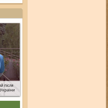
05-08-26 12:16
У Запорізькій
області ресторан оштрафували
більш ніж на 600 тисяч гривень:
що виявила податкова
07-08-26 08:56
У п’яти районах
Запоріжжя вимикатимуть
світло: адреси
06-08-26 09:14
Світло
відключать у 6 районах
Запоріжжя: де не буде
електроенергії 6 серпня
04-08-26 11:14
Що зміниться для
жителів Запоріжжя з серпня:
нові виплати, допомога ВПО та
зміни для ФОПів
03-08-26 09:03
Без світла у 6
районах Запоріжжя: де 3 серпня
й після
відбудуться планові та
 України
термінові відключення
електроенергії
07-08-26 13:35
Нові маршрути
громадського транспорту через