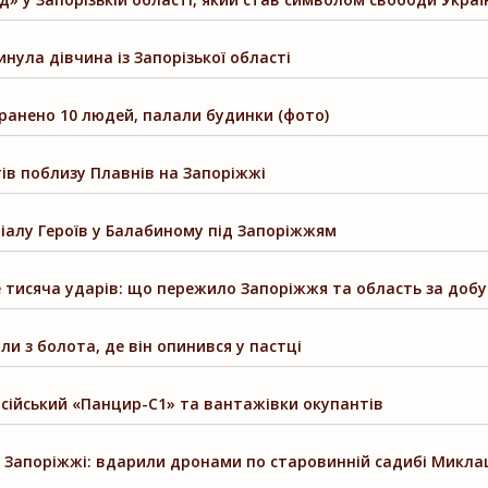
инула дівчина із Запорізької області
оранено 10 людей, палали будинки (фото)
тів поблизу Плавнів на Запоріжжі
іалу Героїв у Балабиному під Запоріжжям
 тисяча ударів: що пережило Запоріжжя та область за добу
ли з болота, де він опинився у пастці
сійський «Панцир-С1» та вантажівки окупантів
а Запоріжжі: вдарили дронами по старовинній садибі Микл