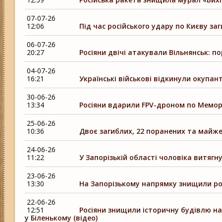
07-07-26
12:06
Під час російського удару по Києву заг
06-07-26
20:27
Росіяни двічі атакували Вільнянськ: п
04-07-26
16:21
Українські військові відкинули окупан
30-06-26
13:34
Росіяни вдарили FPV-дроном по Мемор
25-06-26
10:36
Двоє загиблих, 22 поранених та майже
24-06-26
11:22
У Запорізькій області чоловіка витягну
23-06-26
13:30
На Запорізькому напрямку знищили ро
22-06-26
12:51
Росіяни знищили історичну будівлю н
у Біленькому (відео)