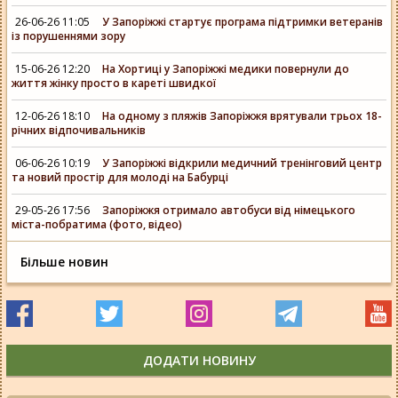
26-06-26 11:05
У Запоріжжі стартує програма підтримки ветеранів
із порушеннями зору
15-06-26 12:20
На Хортиці у Запоріжжі медики повернули до
життя жінку просто в кареті швидкої
12-06-26 18:10
На одному з пляжів Запоріжжя врятували трьох 18-
річних відпочивальників
06-06-26 10:19
У Запоріжжі відкрили медичний тренінговий центр
та новий простір для молоді на Бабурці
29-05-26 17:56
Запоріжжя отримало автобуси від німецького
міста-побратима (фото, відео)
Більше новин
ДОДАТИ НОВИНУ