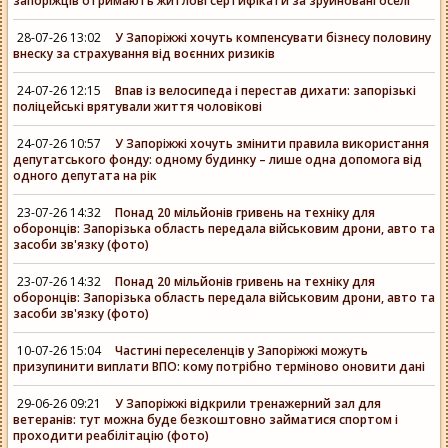
запоріжців отримають житлові сертифікати за зруйновані оселі
28-07-26 13:02
У Запоріжжі хочуть компенсувати бізнесу половину
внеску за страхування від воєнних ризиків
24-07-26 12:15
Впав із велосипеда і перестав дихати: запорізькі
поліцейські врятували життя чоловікові
24-07-26 10:57
У Запоріжжі хочуть змінити правила використання
депутатського фонду: одному будинку – лише одна допомога від
одного депутата на рік
23-07-26 14:32
Понад 20 мільйонів гривень на техніку для
оборонців: Запорізька область передала військовим дрони, авто та
засоби зв'язку (фото)
23-07-26 14:32
Понад 20 мільйонів гривень на техніку для
оборонців: Запорізька область передала військовим дрони, авто та
засоби зв'язку (фото)
10-07-26 15:04
Частині переселенців у Запоріжжі можуть
призупинити виплати ВПО: кому потрібно терміново оновити дані
29-06-26 09:21
У Запоріжжі відкрили тренажерний зал для
ветеранів: тут можна буде безкоштовно займатися спортом і
проходити реабілітацію (фото)