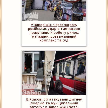
У Запоріжжі через загрозу
російських ударів тимчасово
призупинили роботу ринок,
магазини, розважальний
комплекс та суд
Військові рф атакували дитячу
лікарню та муніципальний
автобус у Запоріжжі (фото,