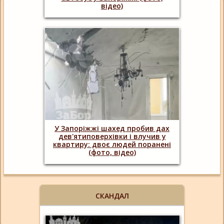
відео)
У Запоріжжі шахед пробив дах
дев'ятиповерхівки і влучив у
квартиру: двоє людей поранені
(фото, відео)
СКАНДАЛ