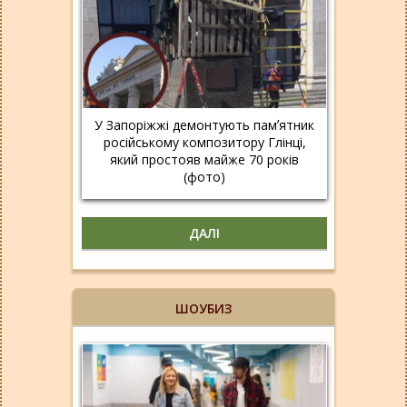
У Запоріжжі демонтують памʼятник
російському композитору Глінці,
який простояв майже 70 років
(фото)
ДАЛІ
ШОУБИЗ