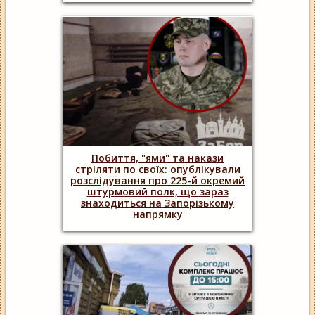
Побиття, "ями" та накази
стріляти по своїх: опублікували
розслідування про 225-й окремий
штурмовий полк, що зараз
знаходиться на Запорізькому
напрямку