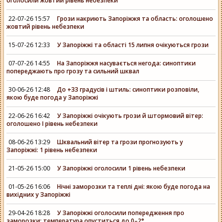
оголосили жовтий рівень небезпеки
22-07-26 15:57
Грози накриють Запоріжжя та область: оголошено
жовтий рівень небезпеки
15-07-26 12:33
У Запоріжжі та області 15 липня очікуються грози
07-07-26 14:55
На Запоріжжя насувається негода: синоптики
попереджають про грозу та сильний шквал
30-06-26 12:48
До +33 градусів і штиль: синоптики розповіли,
якою буде погода у Запоріжжі
22-06-26 16:42
У Запоріжжі очікують грози й штормовий вітер:
оголошено І рівень небезпеки
08-06-26 13:29
Шквальний вітер та грози прогнозують у
Запоріжжі: 1 рівень небезпеки
21-05-26 15:00
У Запоріжжі оголосили 1 рівень небезпеки
01-05-26 16:06
Нічні заморозки та теплі дні: якою буде погода на
вихідних у Запоріжжі
29-04-26 18:28
У Запоріжжі оголосили попередження про
заморозки: температура опуститься до 0–2°