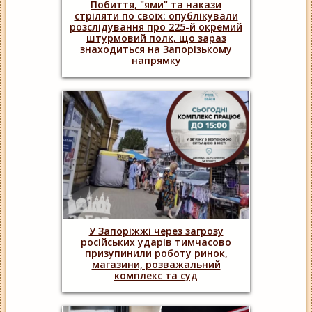
Побиття, "ями" та накази
стріляти по своїх: опублікували
розслідування про 225-й окремий
штурмовий полк, що зараз
знаходиться на Запорізькому
напрямку
У Запоріжжі через загрозу
російських ударів тимчасово
призупинили роботу ринок,
магазини, розважальний
комплекс та суд