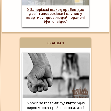
У Запоріжжі шахед пробив дах
дев'ятиповерхівки і влучив у
квартиру: двоє людей поранені
(фото, відео)
СКАНДАЛ
6 років за гратами: суд підтвердив
вирок мешканцю Запоріжжя, який