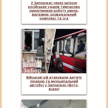
У Запоріжжі через загрозу
російських ударів тимчасово
призупинили роботу ринок,
магазини, розважальний
комплекс та суд
Військові рф атакували дитячу
лікарню та муніципальний
автобус у Запоріжжі (фото,
відео)