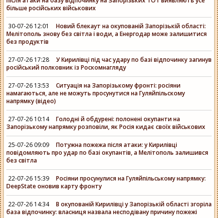
після атаки на базу відпочинку на Запорізьких ТОТ виявляють усе
більше російських військових
30-07-26 12:01
Новий блекаут на окупованій Запорізькій області:
Мелітополь знову без світла і води, а Енергодар може залишитися
без продуктів
27-07-26 17:28
У Кирилівці під час удару по базі відпочинку загинув
російський полковник із Роскомнагляду
27-07-26 13:53
Ситуація на Запорізькому фронті: росіяни
намагаються, але не можуть просунутися на Гуляйпільскому
напрямку (відео)
27-07-26 10:14
Голодні й обдурені: полонені окупанти на
Запорізькому напрямку розповіли, як Росія кидає своїх військових
25-07-26 09:09
Потужна пожежа після атаки: у Кирилівці
повідомляють про удар по базі окупантів, а Мелітополь залишився
без світла
22-07-26 15:39
Росіяни просунулися на Гуляйпільському напрямку:
DeepState оновив карту фронту
22-07-26 14:34
В окупованій Кирилівці у Запорізькій області згоріла
база відпочинку: власниця назвала несподівану причину пожежі