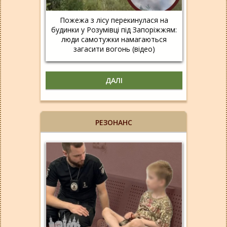
Пожежа з лісу перекинулася на
будинки у Розумівці під Запоріжжям:
люди самотужки намагаються
загасити вогонь (відео)
ДАЛІ
РЕЗОНАНС