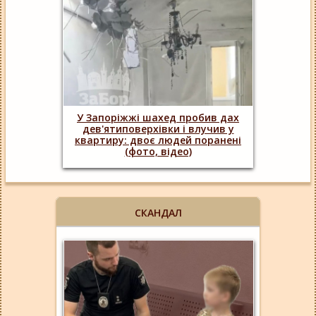
У Запоріжжі шахед пробив дах
дев'ятиповерхівки і влучив у
квартиру: двоє людей поранені
(фото, відео)
СКАНДАЛ