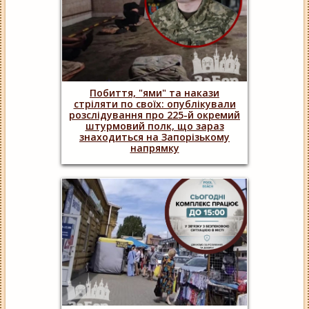
Побиття, "ями" та накази
стріляти по своїх: опублікували
розслідування про 225-й окремий
штурмовий полк, що зараз
знаходиться на Запорізькому
напрямку