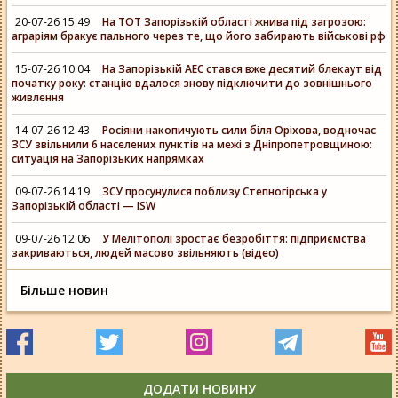
20-07-26 15:49
На ТОТ Запорізькій області жнива під загрозою:
аграріям бракує пального через те, що його забирають військові рф
15-07-26 10:04
На Запорізькій АЕС стався вже десятий блекаут від
початку року: станцію вдалося знову підключити до зовнішнього
живлення
14-07-26 12:43
Росіяни накопичують сили біля Оріхова, водночас
ЗСУ звільнили 6 населених пунктів на межі з Дніпропетровщиною:
ситуація на Запорізьких напрямках
09-07-26 14:19
ЗСУ просунулися поблизу Степногірська у
Запорізькій області — ISW
09-07-26 12:06
У Мелітополі зростає безробіття: підприємства
закриваються, людей масово звільняють (відео)
Більше новин
ДОДАТИ НОВИНУ