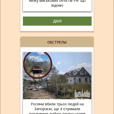
низку військових об’єктів РФ: що
відомо
ДАЛІ
ОБСТРЕЛЫ
Росіяни вбили трьох людей на
Запоріжжі, ще 4 отримали
поранення: майже тисячу ударів