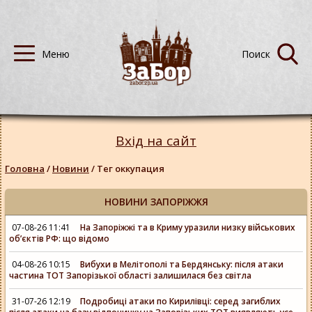
Вхід на сайт
Головна
/
Новини
/
Тег оккупация
НОВИНИ ЗАПОРІЖЖЯ
07-08-26 11:41
На Запоріжжі та в Криму уразили низку військових
об’єктів РФ: що відомо
04-08-26 10:15
Вибухи в Мелітополі та Бердянську: після атаки
частина ТОТ Запорізької області залишилася без світла
31-07-26 12:19
Подробиці атаки по Кирилівці: серед загиблих