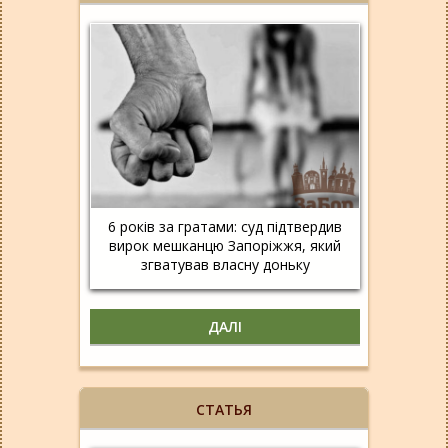
6 років за гратами: суд підтвердив
вирок мешканцю Запоріжжя, який
згватував власну доньку
ДАЛІ
СТАТЬЯ