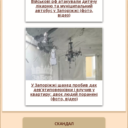
Військові рф атакували дитячу
лікарню та муніципальний
автобус у Запоріжжі (фото,
відео)
У Запоріжжі шахед пробив дах
дев'ятиповерхівки і влучив у
квартиру: двоє людей поранені
(фото, відео)
СКАНДАЛ