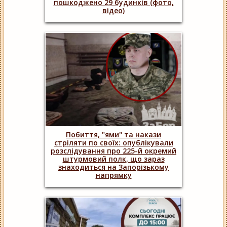
пошкоджено 29 будинків (фото,
відео)
Побиття, "ями" та накази
стріляти по своїх: опублікували
розслідування про 225-й окремий
штурмовий полк, що зараз
знаходиться на Запорізькому
напрямку