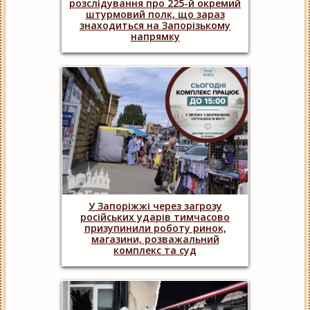
розслідування про 225-й окремий
штурмовий полк, що зараз
знаходиться на Запорізькому
напрямку
У Запоріжжі через загрозу
російських ударів тимчасово
призупинили роботу ринок,
магазини, розважальний
комплекс та суд