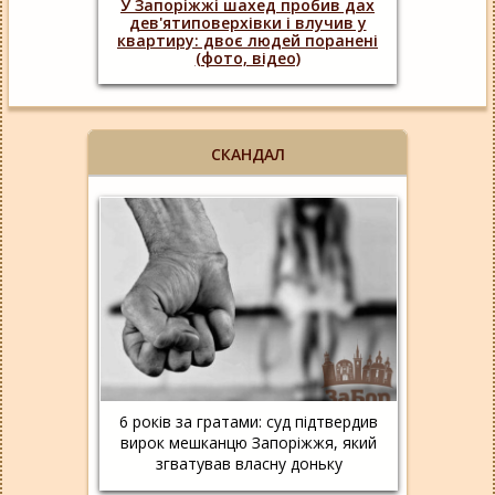
У Запоріжжі шахед пробив дах
дев'ятиповерхівки і влучив у
квартиру: двоє людей поранені
(фото, відео)
СКАНДАЛ
6 років за гратами: суд підтвердив
вирок мешканцю Запоріжжя, який
згватував власну доньку